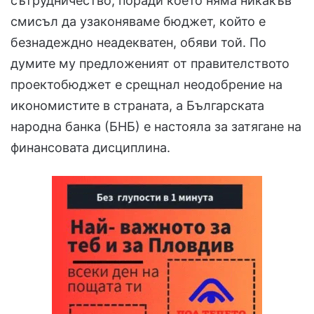
сътрудничество, поради което няма никакъв
смисъл да узаконяваме бюджет, който е
безнадеждно неадекватен, обяви той. По
думите му предложеният от правителството
проектобюджет е срещнал неодобрение на
икономистите в страната, а Българската
народна банка (БНБ) е настояла за затягане на
финансовата дисциплина.