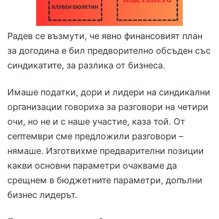
Радев се възмути, че явно финансовият план
за догодина е бил предворително обсъден със
синдикатите, за разлика от бизнеса.
Имаше податки, дори и лидери на синдикални
организации говориха за разговори на четири
очи, но не и с наше участие, каза той. От
септември сме предложили разговори –
нямаше. Изготвихме предварителни позиции
какви основни параметри очакваме да
срещнем в бюджетните параметри, допълни
бизнес лидерът.