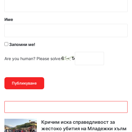
а
р
Име
:
*
Запомни ме!
Are you human? Please solve:
Кричим иска справедливост за
жестоко убития на Младежки хълм