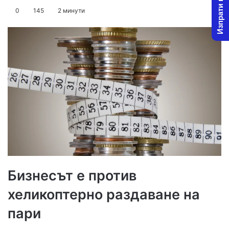
Изпрати новина
on
an
0
145
2 минути
X
email
Бизнесът е против
хеликоптерно раздаване на
пари