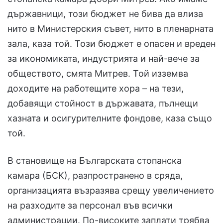
държавници, този бюджет не бива да влиза
нито в Министерския съвет, нито в пленарната
зала, каза той. Този бюджет е опасен и вреден
за икономиката, индустрията и най-вече за
обществото, смята Митрев. Той изземва
доходите на работещите хора – на тези,
добавящи стойност в държавата, пълнещи
хазната и осигурителните фондове, каза също
той.
В становище на Българската стопанска
камара (БСК), разпространено в сряда,
организацията възразява срещу увеличението
на разходите за персонал във всички
администрации. По-високите заплати трябва