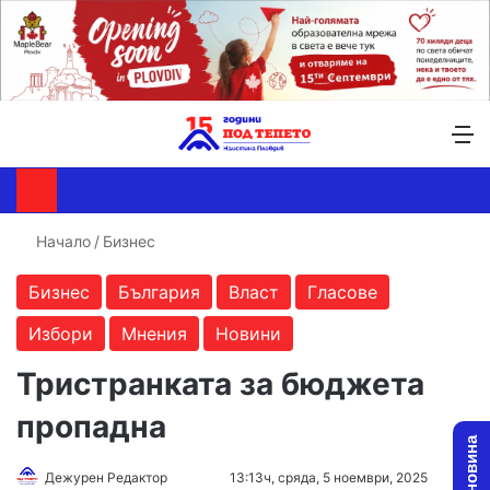
Търсене ...
Switch skin
М
Начало
/
Бизнес
Бизнес
България
Власт
Гласове
Избори
Мнения
Новини
Тристранката за бюджета
пропадна
Follow
Send
Дежурен Редактор
13:13ч, сряда, 5 ноември, 2025