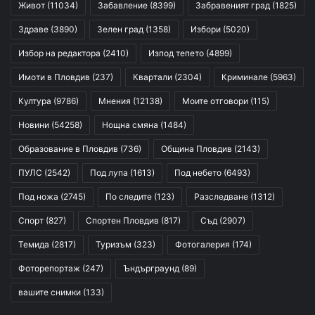
Живот
(11034)
Забавление
(8399)
Забравеният град
(1825)
Здраве
(3890)
Зелен град
(1358)
Избори
(5020)
Избор на редактора
(2410)
Изпод тепето
(4899)
Имоти в Пловдив
(237)
Квартали
(2304)
Криминале
(5963)
Култура
(9786)
Мнения
(12138)
Моите отговори
(115)
Новини
(54258)
Нощна смяна
(1484)
Образование в Пловдив
(736)
Община Пловдив
(2143)
ПУЛС
(2542)
Под лупа
(1613)
Под небето
(6493)
Под ножа
(2745)
По следите
(123)
Разследване
(1312)
Спорт
(827)
Спортен Пловдив
(817)
Съд
(2907)
Темида
(2817)
Туризъм
(323)
Фотогалерия
(174)
Фоторепортаж
(247)
Ъндърграунд
(89)
вашите снимки
(133)