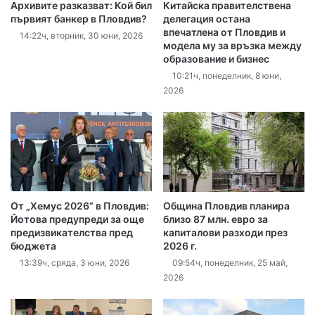
Архивите разказват: Кой бил
Китайска правителствена
първият банкер в Пловдив?
делегация остана
впечатлена от Пловдив и
14:22ч, вторник, 30 юни, 2026
модела му за връзка между
образование и бизнес
10:21ч, понеделник, 8 юни,
2026
От „Хемус 2026“ в Пловдив:
Община Пловдив планира
Йотова предупреди за още
близо 87 млн. евро за
предизвикателства пред
капиталови разходи през
бюджета
2026 г.
13:39ч, сряда, 3 юни, 2026
09:54ч, понеделник, 25 май,
2026