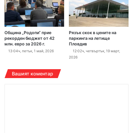
Община „Родопи“ прие
Рязък скок в цените на
рекорден бюджет от 42
паркинга на летище
млн. евро за 2026 г.
Пловдив
13:04ч, петък, 1 май, 2026
12:02ч, четвъртък, 19 март,
2026
Вашият коментар
К
о
м
е
н
т