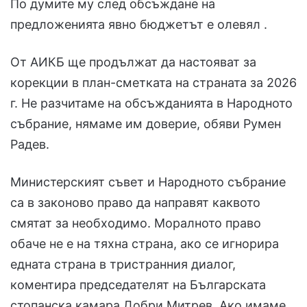
По думите му след обсъждане на
предложенията явно бюджетът е олевял .
От АИКБ ще продължат да настояват за
корекции в план-сметката на страната за 2026
г. Не разчитаме на обсъжданията в Народното
събрание, нямаме им доверие, обяви Румен
Радев.
Министерският съвет и Народното събрание
са в законово право да направят каквото
смятат за необходимо. Моралното право
обаче не е на тяхна страна, ако се игнорира
едната страна в тристранния диалог,
коментира председателят на Българската
стопанска камара Добри Митрев. Ако имаме