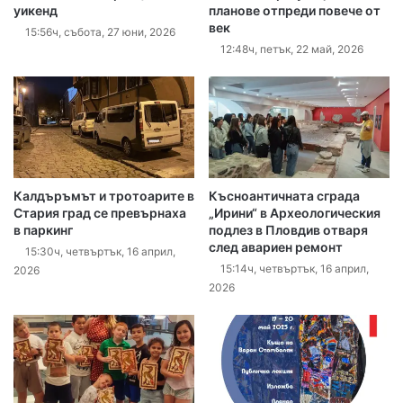
уикенд
планове отпреди повече от
век
15:56ч, събота, 27 юни, 2026
12:48ч, петък, 22 май, 2026
Калдъръмът и тротоарите в
Късноантичната сграда
Стария град се превърнаха
„Ирини“ в Археологическия
в паркинг
подлез в Пловдив отваря
след авариен ремонт
15:30ч, четвъртък, 16 април,
15:14ч, четвъртък, 16 април,
2026
2026