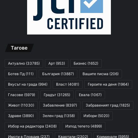
Тагове
Актуално
(33785)
Арт
(953)
Бизнес
(1652)
Ботев Пд
(111)
България
(13887)
Вашите писма
(206)
Вкусът на града
(994)
Власт
(4081)
Героите на деня
(1964)
Гласове
(5979)
Градът
(31265)
Евала
(1067)
Живот
(11030)
Забавление
(8397)
Забравеният град
(1825)
Здраве
(3890)
Зелен град
(1358)
Избори
(5020)
Избор на редактора
(2408)
Изпод тепето
(4899)
Имоти в Пловдив
(237)
Квартали
(2302)
Криминале
(5955)