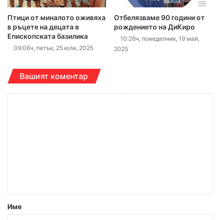
Птици от миналото оживяха
Отбелязваме 90 години от
в ръцете на децата в
рождението на ДиКиро
Епископската базилика
10:26ч, понеделник, 19 май,
09:06ч, петък, 25 юли, 2025
2025
Вашият коментар
К
о
м
е
н
т
а
р
Име
: