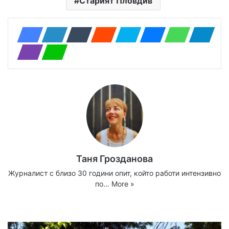
Старият Пловдив
Таня Грозданова
Журналист с близо 30 години опит, който работи интензивно
по…
More »
Website
Facebook
X
YouTube
Instagram