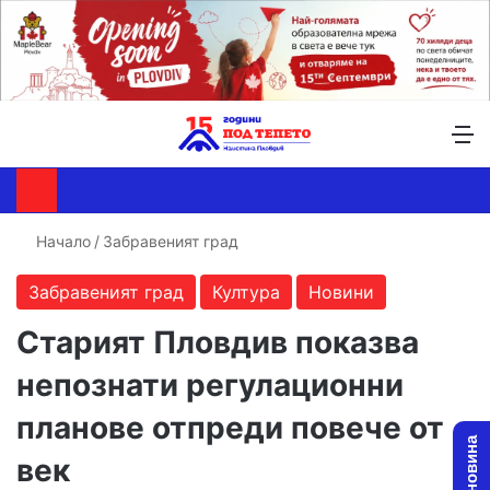
Търсене ...
Switch skin
М
Начало
/
Забравеният град
Забравеният град
Култура
Новини
Старият Пловдив показва
непознати регулационни
планове отпреди повече от
век