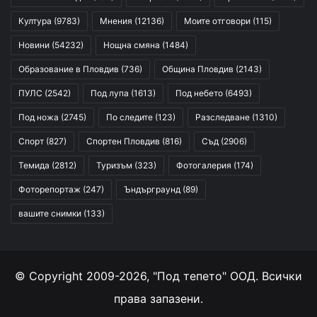
Култура
(9783)
Мнения
(12136)
Моите отговори
(115)
Новини
(54232)
Нощна смяна
(1484)
Образование в Пловдив
(736)
Община Пловдив
(2143)
ПУЛС
(2542)
Под лупа
(1613)
Под небето
(6493)
Под ножа
(2745)
По следите
(123)
Разследване
(1310)
Спорт
(827)
Спортен Пловдив
(816)
Съд
(2906)
Темида
(2812)
Туризъм
(323)
Фотогалерия
(174)
Фоторепортаж
(247)
Ъндърграунд
(89)
вашите снимки
(133)
© Copyright 2009-2026, "Под тепето" ООД. Всички
права запазени.