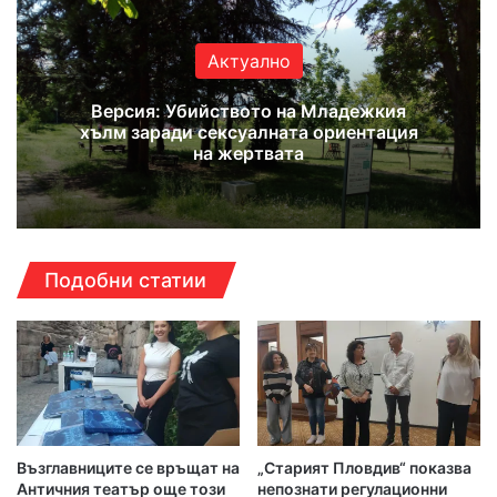
Актуално
Версия: Убийството на Младежкия
хълм заради сексуалната ориентация
на жертвата
Подобни статии
Възглавниците се връщат на
„Старият Пловдив“ показва
Античния театър още този
непознати регулационни