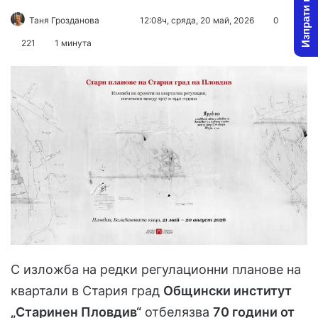
Изпрати новина
Follow
Send
Таня Грозданова
12:08ч, сряда, 20 май, 2026
0
on
an
221
1 минута
X
email
С изложба на редки регулационни планове на
квартали в Стария град
Общински институт
„Старинен Пловдив“
отбелязва
70 години от