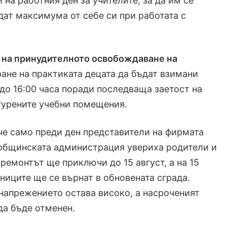
 на работния ден за учителите, за да им се
дат максимума от себе си при работата с
 на принудителното освобождаване на
ане на практиката децата да бъдат взимани
до 16:00 часа поради последваща заетост на
гурените учебни помещения.
е само преди ден представители на фирмата
 общинската администрация увериха родители и
 ремонтът ще приключи до 15 август, а на 15
ниците ще се върнат в обновената сграда.
напрежението остава високо, а насроченият
да бъде отменен.