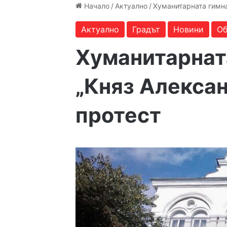
Начало
/
Актуално
/
Хуманитарната гимна
Актуално
Градът
Новини
Об
Хуманитарнат
„Княз Алексан
протест