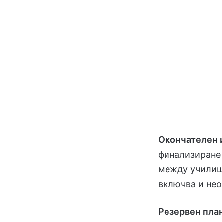
Окончателен и
финализиране 
между училищ
включва и не
Резервен план