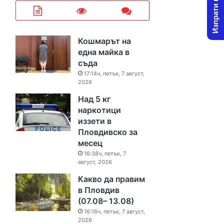
Изпрати новина
Кошмарът на
една майка в
съда
17:14ч, петък, 7 август,
2026
Над 5 кг
наркотици
иззети в
Пловдивско за
месец
16:38ч, петък, 7
август, 2026
Какво да правим
в Пловдив
(07.08– 13.08)
16:16ч, петък, 7 август,
2026