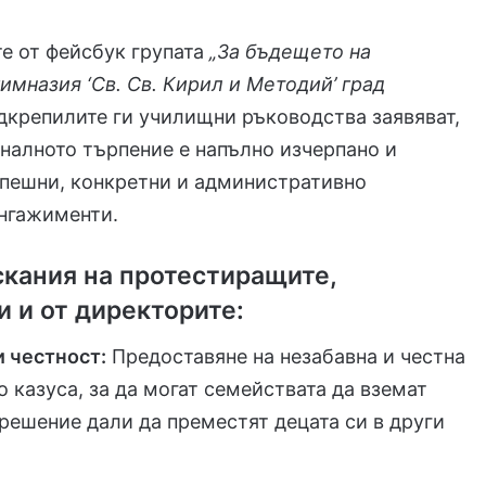
е от фейсбук групата
„За бъдещето на
имназия ‘Св. Св. Кирил и Методий’ град
дкрепилите ги училищни ръководства заявяват,
налното търпение е напълно изчерпано и
спешни, конкретни и административно
нгажименти.
скания на протестиращите,
 и от директорите:
 честност:
Предоставяне на незабавна и честна
 казуса, за да могат семействата да вземат
ешение дали да преместят децата си в други