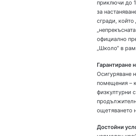
приключи до 1
за настаняван
сгради, койт
„непрекъсната
официално пре
„Школо“ в рам
Гарантиране н
Осигуряване н
помещения – к
физкултурни с
продължително
ощетяването н
Достойни усл