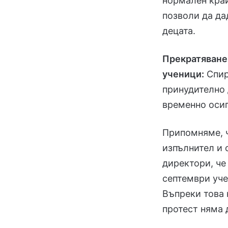
нормален край
позволи да да
децата.
Прекратяване
ученици:
Спир
принудително 
временно оси
Припомняме, ч
изпълнител и
директори, че
септември уче
Въпреки това 
протест няма 