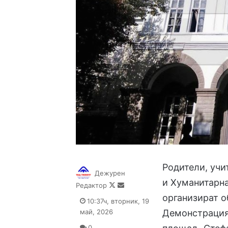
Родители, учи
Дежурен
и Хуманитарна
Follow
Send
Редактор
on
an
организират о
10:37ч, вторник, 19
X
email
май, 2026
Демонстрацият
0