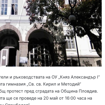
тели и ръководствата на ОУ „Княз Александър I“
та гимназия „Св. св. Кирил и Методий“
бщ протест пред сградата на Община Пловдив.
а ще се проведе на 20 май от 16:00 часа на