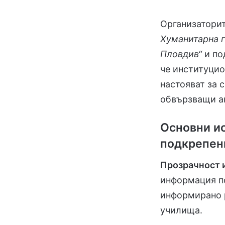
Организаторит
Хуманитарна г
Пловдив“
и по
че институцио
настояват за 
обвързващи а
Основни и
подкрепени
Прозрачност и
информация по
информирано р
училища.