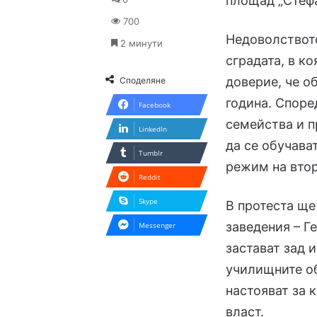
площад „Стеф
700
Недоволствот
2 минути
сградата, в к
доверие, че о
Споделяне
година. Споре
Facebook
семейства и п
LinkedIn
да се обучава
Tumblr
режим на втор
Reddit
Skype
В протеста ще
заведения – Г
Messenger
застават зад 
училищните об
настояват за 
власт.