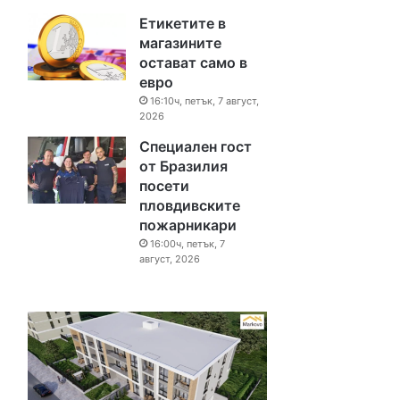
Етикетите в
магазините
остават само в
евро
16:10ч, петък, 7 август,
2026
Специален гост
от Бразилия
посети
пловдивските
пожарникари
16:00ч, петък, 7
август, 2026