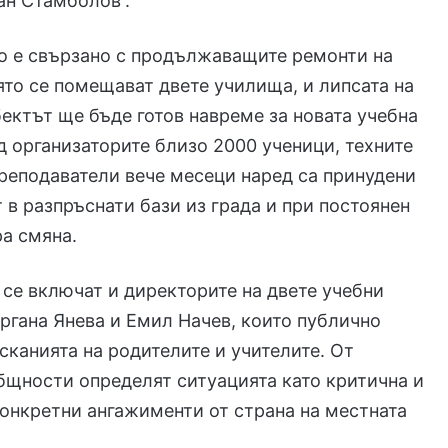
ан Стамболов“.
о е свързано с продължаващите ремонти на
оято се помещават двете училища, и липсата на
бектът ще бъде готов навреме за новата учебна
д организаторите близо 2000 ученици, техните
реподаватели вече месеци наред са принудени
т в разпръснати бази из града и при постоянен
а смяна.
 се включат и директорите на двете учебни
ергана Янева и Емил Начев, които публично
исканията на родителите и учителите. От
щности определят ситуацията като критична и
конкретни ангажименти от страна на местната