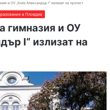
зия и ОУ „Княз Александър I“ излизат на протест
разование в Пловдив
а гимназия и ОУ
дър I“ излизат на