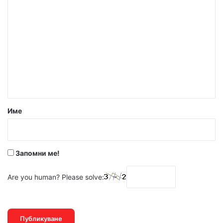
К
о
м
е
н
т
а
р
Име
:
*
Запомни ме!
Are you human? Please solve: