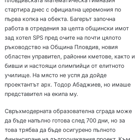
пловдивската Математическа гимназия
стартира днес с официална церемония по
първа копка на обекта. Багерът започна
работа в отредения за целта общински имот
зад хотел SPS пред очите на почти цялото
ръководство на Община Пловдив, новия
областен управител, районни кметове, както и
бивши и настоящи олимпийци от елитното
училище. На място не успя да дойде
проектантът арх. Тодор Абаджиев, но имаше
представител на екипа му.
Свръхмодерната образователна сграда може
да бъде напълно готова след 700 дни, но за
това трябва да бъде осигурено пълното
финансиране на дългоочаквания проект. Към