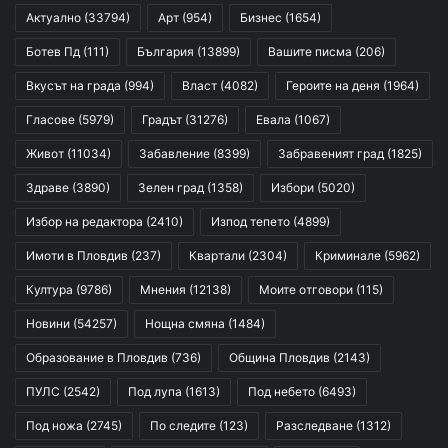
Актуално
(33794)
Арт
(954)
Бизнес
(1654)
Ботев Пд
(111)
България
(13899)
Вашите писма
(206)
Вкусът на града
(994)
Власт
(4082)
Героите на деня
(1964)
Гласове
(5979)
Градът
(31276)
Евала
(1067)
Живот
(11034)
Забавление
(8399)
Забравеният град
(1825)
Здраве
(3890)
Зелен град
(1358)
Избори
(5020)
Избор на редактора
(2410)
Изпод тепето
(4899)
Имоти в Пловдив
(237)
Квартали
(2304)
Криминале
(5962)
Култура
(9786)
Мнения
(12138)
Моите отговори
(115)
Новини
(54257)
Нощна смяна
(1484)
Образование в Пловдив
(736)
Община Пловдив
(2143)
ПУЛС
(2542)
Под лупа
(1613)
Под небето
(6493)
Под ножа
(2745)
По следите
(123)
Разследване
(1312)