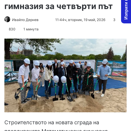
Изпрати новина
гимназия за четвърти път
Follow
Send
Ивайло Дернев
11:44ч, вторник, 19 май, 2026
3
on
an
830
1 минута
X
email
Строителството на новата сграда на