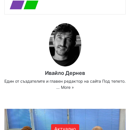
Ивайло Дернев
Един от създателите и главен редактор на сайта Под тепето.
…
More »
Website
Facebook
X
YouTube
Instagram
Актуално