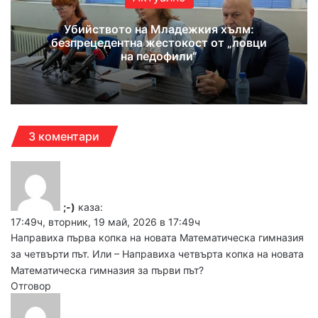
Убийството на Младежкия хълм:
безпрецедентна жестокост от „ловци
на педофили“
3 коментари
;-)
каза:
17:49ч, вторник, 19 май, 2026 в 17:49ч
Направиха първа копка на новата Математическа гимназия
за четвърти път. Или – Направиха четвърта копка на новата
Математическа гимназия за първи път?
Отговор