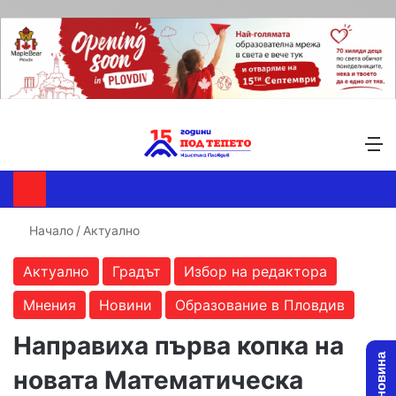
Търсене ...
Switch skin
М
Начало
/
Актуално
Актуално
Градът
Избор на редактора
Мнения
Новини
Образование в Пловдив
Направиха първа копка на
новата Математическа