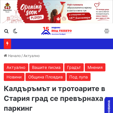
Търсене ...
Switch skin
М
Начало
/
Актуално
Актуално
Вашите писма
Градът
Мнения
Новини
Община Пловдив
Под лупа
Калдъръмът и тротоарите в
Стария град се превърнаха в
паркинг