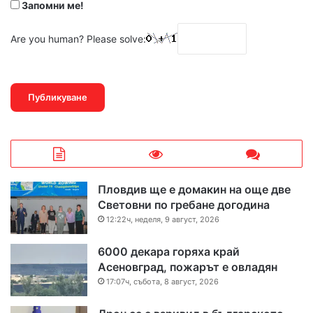
Запомни ме!
Are you human? Please solve:
Пловдив ще е домакин на още две
Световни по гребане догодина
12:22ч, неделя, 9 август, 2026
6000 декара горяха край
Асеновград, пожарът е овладян
17:07ч, събота, 8 август, 2026