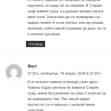
а
паркинги, но нищо не се направи. В Стария
:
град живеят хора, а в днешно време хората
имат коли. Значи или ще се примирим със
задръстените от коли улички, или ще решим
проблем, който никой управник до днес не се
е напънал да реши.
Отговор
к
Фют
а
21:25ч, четвъртък, 16 април, 2026 в 21:25ч
з
И от всички снимки се вижда само едно :
а
Човека подал сигнала не живее в Стария
:
град, иначе би различил че,само 2 коли не са
на живеещите там. Пак някой виден
протестът се е напънал с несвойствени
действия.