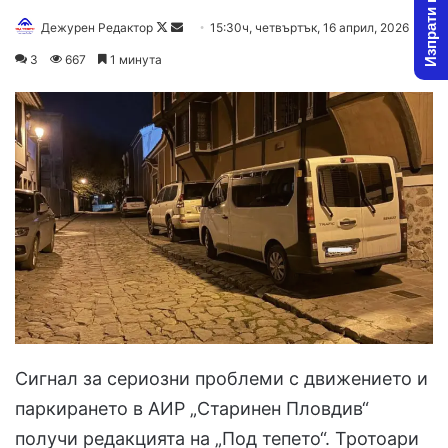
Изпрати новина
Follow
Send
Дежурен Редактор
15:30ч, четвъртък, 16 април, 2026
on
an
3
667
1 минута
X
email
Сигнал за сериозни проблеми с движението и
паркирането в АИР „Старинен Пловдив“
получи редакцията на „Под тепето“. Тротоари