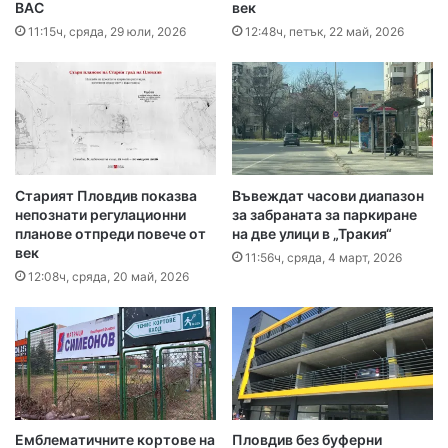
ВАС
век
11:15ч, сряда, 29 юли, 2026
12:48ч, петък, 22 май, 2026
Старият Пловдив показва
Въвеждат часови диапазон
непознати регулационни
за забраната за паркиране
планове отпреди повече от
на две улици в „Тракия“
век
11:56ч, сряда, 4 март, 2026
12:08ч, сряда, 20 май, 2026
Eмблематичните кортове на
Пловдив без буферни