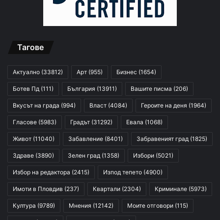
Тагове
Актуално
(33812)
Арт
(955)
Бизнес
(1654)
Ботев Пд
(111)
България
(13911)
Вашите писма
(206)
Вкусът на града
(994)
Власт
(4084)
Героите на деня
(1964)
Гласове
(5983)
Градът
(31292)
Евала
(1068)
Живот
(11040)
Забавление
(8401)
Забравеният град
(1825)
Здраве
(3890)
Зелен град
(1358)
Избори
(5021)
Избор на редактора
(2415)
Изпод тепето
(4900)
Имоти в Пловдив
(237)
Квартали
(2304)
Криминале
(5973)
Култура
(9789)
Мнения
(12142)
Моите отговори
(115)