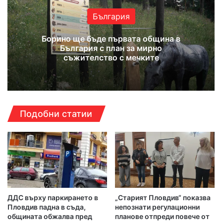
България
Борино ще бъде първата община в
България с план за мирно
съжителство с мечките
Подобни статии
ДДС върху паркирането в
„Старият Пловдив“ показва
Пловдив падна в съда,
непознати регулационни
общината обжалва пред
планове отпреди повече от