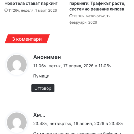
Новотела стават паркинг
паркинги: Трафикът расте,
системно решение липсва
11:26ч, неделя, 1 март, 2026
13:18ч, четвъртък, 12
февруари, 2026
3 коментари
к
Анонимен
а
11:06ч, петък, 17 април, 2026 в 11:06ч
з
Пумаци
а
:
Отговор
к
Хм…
а
23:48ч, четвъртък, 16 април, 2026 в 23:48ч
з
От много отдавна се говореше за буферни