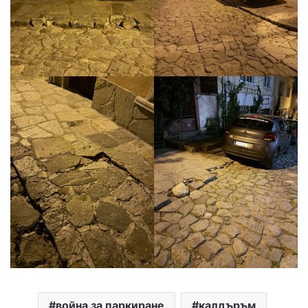
война за паркиране
калдъръм