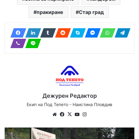
пракиране
Стар град
Дежурен Редактор
Екип на Под Тепето - Наистина Пловдив
Website
Facebook
X
YouTube
Instagram