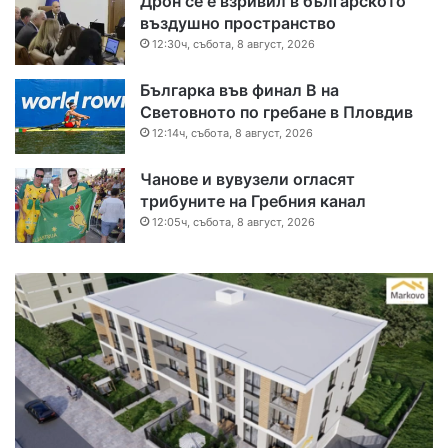
Дрон се е взривил в българското
въздушно пространство
12:30ч, събота, 8 август, 2026
Българка във финал B на
Световното по гребане в Пловдив
12:14ч, събота, 8 август, 2026
Чанове и вувузели огласят
трибуните на Гребния канал
12:05ч, събота, 8 август, 2026