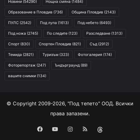
Новини
(54290)
Нощна смяна
(1484)
Образование в Пловдив
(736)
Община Пловдив
(2143)
ПУЛС
(2542)
Под лупа
(1613)
Под небето
(6493)
Под ножа
(2745)
По следите
(123)
Разследване
(1313)
Спорт
(830)
Спортен Пловдив
(821)
Съд
(2912)
Темида
(2821)
Туризъм
(323)
Фотогалерия
(174)
Фоторепортаж
(247)
Ъндърграунд
(89)
вашите снимки
(134)
© Copyright 2009-2026, "Под тепето" ООД. Всички
права запазени.
Facebook
YouTube
Instagram
RSS
Threads