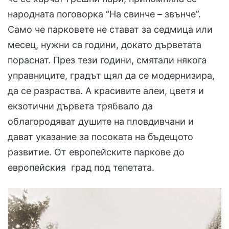
народната поговорка “На свинче – звънче”.
Само че парковете не стават за седмица или
месец, нужни са години, докато дърветата
пораснат. През тези години, смятали някога
управниците, градът щял да се модернизира,
да се разраства. А красивите алеи, цветя и
екзотични дървета трябвало да
облагородяват душите на пловдивчани и
дават указание за посоката на бъдещото
развитие. От европейските паркове до
европейския град под тепетата.