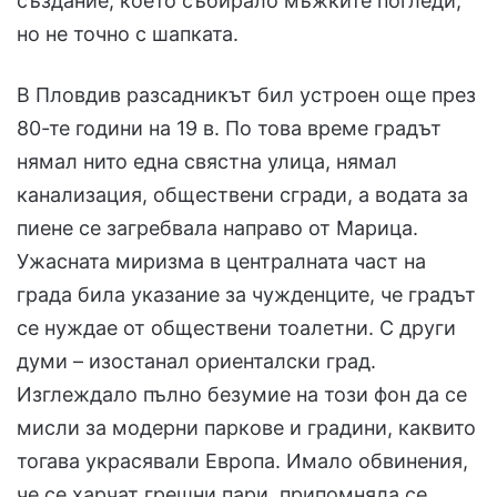
създание, което събирало мъжките погледи,
но не точно с шапката.
В Пловдив разсадникът бил устроен още през
80-те години на 19 в. По това време градът
нямал нито една свястна улица, нямал
канализация, обществени сгради, а водата за
пиене се загребвала направо от Марица.
Ужасната миризма в централната част на
града била указание за чужденците, че градът
се нуждае от обществени тоалетни. С други
думи – изостанал ориенталски град.
Изглеждало пълно безумие на този фон да се
мисли за модерни паркове и градини, каквито
тогава украсявали Европа. Имало обвинения,
че се харчат грешни пари, припомняла се