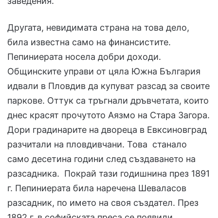
заведения.
Другата, невидимата страна на това дело,
била известна само на финансистите.
Пепиниерата носела добри доходи.
Общинските управи от цяла Южна България
идвали в Пловдив да купуват разсад за своите
паркове. Оттук са тръгнали дръвчетата, които
днес красят прочутото Аязмо на Стара Загора.
Дори градинарите на двореца в Евксиновград
разчитали на пловдивчани. Това станало
само десетина години след създаването на
разсадника. Покрай тази годишнина през 1891
г. Пепиниерата била наречена Шеваласов
разсадник, по името на своя създател. През
1892 г. в софийската преса се появили