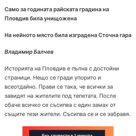
Само за годината райската градина на
Пловдив била унищожена
На нейното място била изградена Сточна гара
Владимир Балчев
Историята на Пловдив е пълна с достойни
страници. Нещо се гради упорито и
всеотдайно. Прави се така, че всички за
завидят на жителите под тепетата. После
обаче всичко се съсипва с един замах от
същите тези жители. Съсипва се и се забравя.