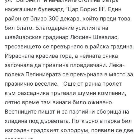
насегашния булевард “Цар Борис III”. Един
район от близо 300 декара, който преди това
бил блато. Благодарение усилията на
швейцарския градинар Люсиен Шевалас,
тресавището се превърнало в райска градина.
Израснала красива гора, а нейната сянка
започнала да привлича пловдивчани. Лека-
полека Пепиниерата се превърнала в място за
празнично веселие. Още от ранна пролет
към разсадника тръгвали шумни компании,
лятно време там винаги било оживено.
Вестниците пишат и за партийни сборища на
хладина под дърветата. По-късно в парка бил
изграден градският колодрум, появили се две