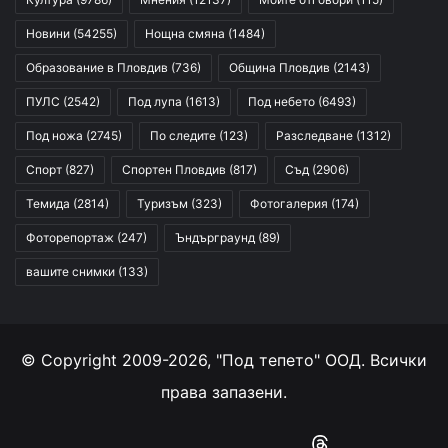
Новини
(54255)
Нощна смяна
(1484)
Образование в Пловдив
(736)
Община Пловдив
(2143)
ПУЛС
(2542)
Под лупа
(1613)
Под небето
(6493)
Под ножа
(2745)
По следите
(123)
Разследване
(1312)
Спорт
(827)
Спортен Пловдив
(817)
Съд
(2906)
Темида
(2814)
Туризъм
(323)
Фотогалерия
(174)
Фоторепортаж
(247)
Ъндърграунд
(89)
вашите снимки
(133)
© Copyright 2009-2026, "Под тепето" ООД. Всички
права запазени.
Facebook
YouTube
Instagram
RSS
Threads