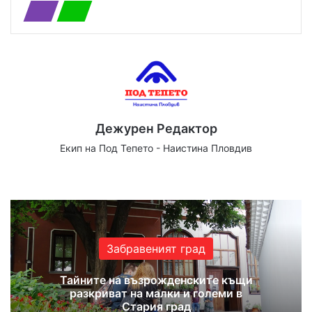
Дежурен Редактор
Екип на Под Тепето - Наистина Пловдив
We
Fa
X
Yo
Ins
bsi
ce
uT
tag
te
bo
ub
ra
ok
e
m
Забравеният град
Тайните на възрожденските къщи
разкриват на малки и големи в
Стария град