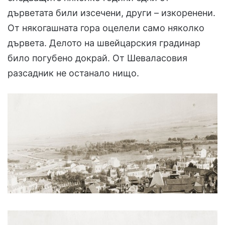
дърветата били изсечени, други – изкоренени.
От някогашната гора оцелели само няколко
дървета. Делото на швейцарския градинар
било погубено докрай. От Шеваласовия
разсадник не останало нищо.