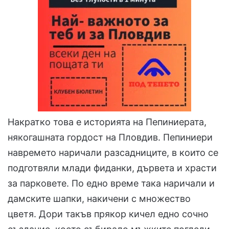
Накратко това е историята на Пепиниерата,
някогашната гордост на Пловдив. Пепиниери
навремето наричали разсадниците, в които се
подготвяли млади фиданки, дървета и храсти
за парковете. По едно време така наричали и
дамските шапки, накичени с множество
цветя. Дори такъв прякор кичел едно сочно