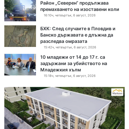
Район „Северен“ продължава
премахването на изоставени коли
16:10ч, четвъртък, 6 август, 2026
БХК: След случаите в Пловдив и
Банско държавата е длъжна да
разследва омразата
15:42ч, четвъртък, 6 август, 2026
10 младежи от 14 до 17 г. са
задържани за убийството на
Младежкия хълм
15:18ч, четвъртък, 6 август, 2026