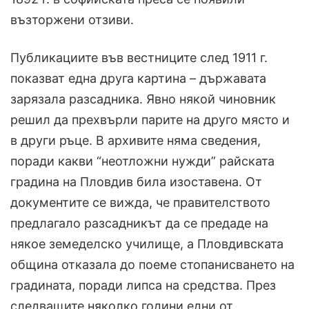
възторжени отзиви.
Публикациите във вестниците след 1911 г.
показват една друга картина – държавата
зарязала разсадника. Явно някой чиновник
решил да прехвърли парите на друго място и
в други ръце. В архивите няма сведения,
поради какви “неотложни нужди” райската
градина на Пловдив била изоставена. От
документите се вижда, че правителството
предлагало разсадникът да се предаде на
някое земеделско училище, а Пловдивската
община отказала до поеме стопанисването на
градината, поради липса на средства. През
следващите няколко години едни от