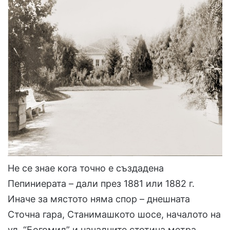
Не се знае кога точно е създадена
Пепиниерата – дали през 1881 или 1882 г.
Иначе за мястото няма спор – днешната
Сточна гара, Станимашкото шосе, началото на
ул. “Богомил” и началните стотина метра