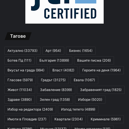
Тагове
Актуално
(33793)
Арт
(954)
Бизнес
(1654)
Ботев Пд
(111)
България
(13899)
Вашите писма
(206)
Вкусът на града
(994)
Власт
(4082)
Героите на деня
(1964)
Гласове
(5979)
Градът
(31275)
Евала
(1067)
Живот
(11034)
Забавление
(8399)
Забравеният град
(1825)
Здраве
(3890)
Зелен град
(1358)
Избори
(5020)
Избор на редактора
(2409)
Изпод тепето
(4899)
Имоти в Пловдив
(237)
Квартали
(2304)
Криминале
(5961)
Култура
(9786)
Мнения
(12137)
Моите отговори
(115)