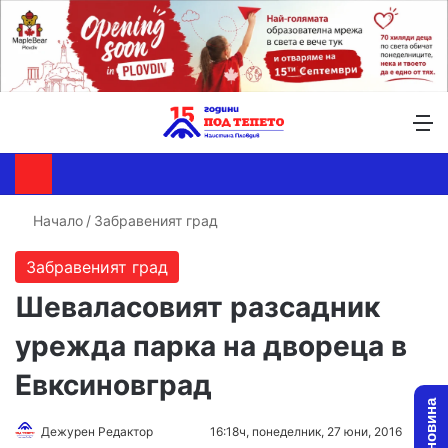
Търсене ...
Switch skin
М
Начало
/
Забравеният град
Забравеният град
Шеваласовият разсадник
урежда парка на двореца в
Евксиновград
Дежурен Редактор
F
S
16:18ч, понеделник, 27 юни, 2016