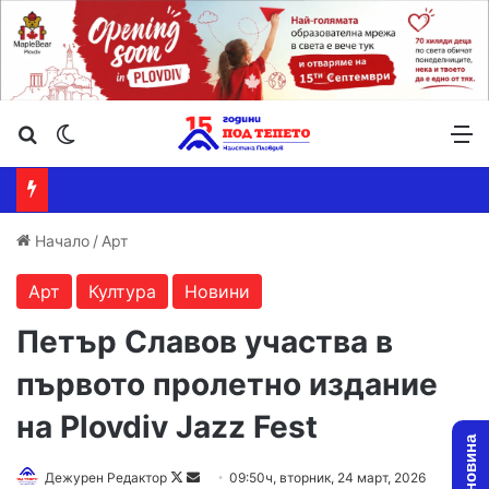
Търсене ...
Switch skin
М
Начало
/
Арт
Арт
Култура
Новини
Петър Славов участва в
първото пролетно издание
на Plovdiv Jazz Fest
Follow
Send
Дежурен Редактор
09:50ч, вторник, 24 март, 2026