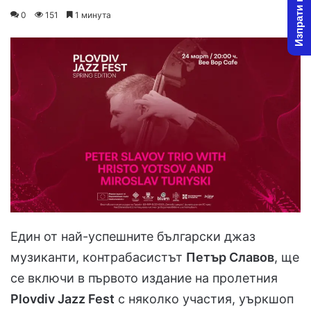
Изпрати новина
on
an
0
151
1 минута
X
email
Един от най-успешните български джаз
музиканти, контрабасистът
Петър Славов
, ще
се включи в първото издание на пролетния
Plovdiv Jazz Fest
с няколко участия, уъркшоп