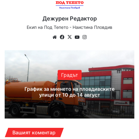
Дежурен Редактор
Екип на Под Тепето - Наистина Пловдив
Website
Facebook
X
YouTube
Instagram
Градът
График за миенето на пловдивските
улици от 10 до 14 август
Вашият коментар