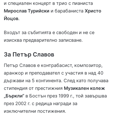
и специален концерт в трио с пианиста
Мирослав Турийски
и барабаниста
Христо
Йоцов
.
Входът за събитията е свободен и не се
изисква предварително записване.
За Петър Славов
Петър Славов е контрабасист, композитор,
аранжор и преподавател с участия в над 40
държави на 5 континента. След като получава
стипендия от престижния
Музикален колеж
„Бъркли“
в Бостън през 1999 г., той завършва
през 2002 г. с редица награди за
изключителни постижения.