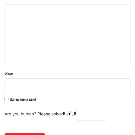
К
о
м
е
н
т
а
р
Име
:
*
Запомни ме!
Are you human? Please solve: