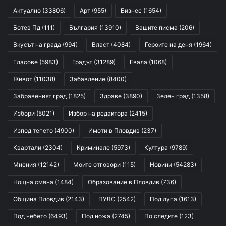
Актуално
(33806)
Арт
(955)
Бизнес
(1654)
Ботев Пд
(111)
България
(13910)
Вашите писма
(206)
Вкусът на града
(994)
Власт
(4084)
Героите на деня
(1964)
Гласове
(5983)
Градът
(31289)
Евала
(1068)
Живот
(11038)
Забавление
(8400)
Забравеният град
(1825)
Здраве
(3890)
Зелен град
(1358)
Избори
(5021)
Избор на редактора
(2415)
Изпод тепето
(4900)
Имоти в Пловдив
(237)
Квартали
(2304)
Криминале
(5973)
Култура
(9789)
Мнения
(12142)
Моите отговори
(115)
Новини
(54283)
Нощна смяна
(1484)
Образование в Пловдив
(736)
Община Пловдив
(2143)
ПУЛС
(2542)
Под лупа
(1613)
Под небето
(6493)
Под ножа
(2745)
По следите
(123)