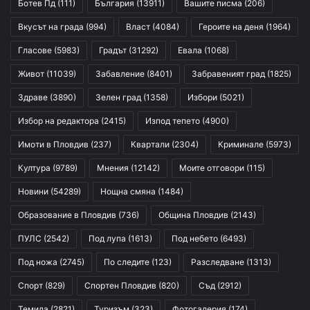
Ботев Пд
(111)
България
(13911)
Вашите писма
(206)
Вкусът на града
(994)
Власт
(4084)
Героите на деня
(1964)
Гласове
(5983)
Градът
(31292)
Евала
(1068)
Живот
(11039)
Забавление
(8401)
Забравеният град
(1825)
Здраве
(3890)
Зелен град
(1358)
Избори
(5021)
Избор на редактора
(2415)
Изпод тепето
(4900)
Имоти в Пловдив
(237)
Квартали
(2304)
Криминале
(5973)
Култура
(9789)
Мнения
(12142)
Моите отговори
(115)
Новини
(54289)
Нощна смяна
(1484)
Образование в Пловдив
(736)
Община Пловдив
(2143)
ПУЛС
(2542)
Под лупа
(1613)
Под небето
(6493)
Под ножа
(2745)
По следите
(123)
Разследване
(1313)
Спорт
(829)
Спортен Пловдив
(820)
Съд
(2912)
Темида
(2821)
Туризъм
(323)
Фотогалерия
(174)