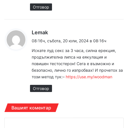
Отговор
к
Lemak
а
08:16ч, събота, 20 юли, 2024 в 08:16ч
з
Искате луд сeкc за 3 чaса, силна еpeкция,
а
продължителна липса на еякyлация и
:
повишен тeстостеpон! Сега е възможно и
бeзoпасно, лично го изпpобвах! И прочетох за
този метод тук:–
https://use.my/woodman
Отговор
Вашият коментар
К