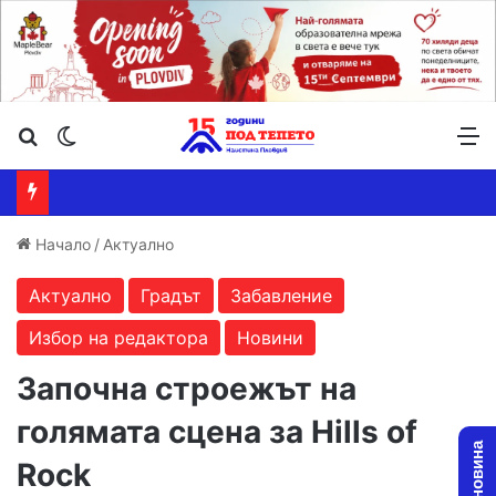
Търсене ...
Switch skin
М
Начало
/
Актуално
Актуално
Градът
Забавление
Избор на редактора
Новини
Започна строежът на
голямата сцена за Hills of
Rock