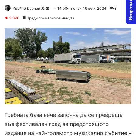
Изпрати новина
Follow
Send
Ивайло Дернев
14:08ч, петък, 19 юли, 2024
3
on
an
3 096
Преди по-малко от минута
X
email
Гребната база вече започна да се превръща
във фестивален град за предстоящото
издание на най-голямото музикално събитие –