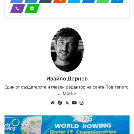
Ивайло Дернев
Един от създателите и главен редактор на сайта Под тепето.
…
More »
Website
Facebook
X
YouTube
Instagram