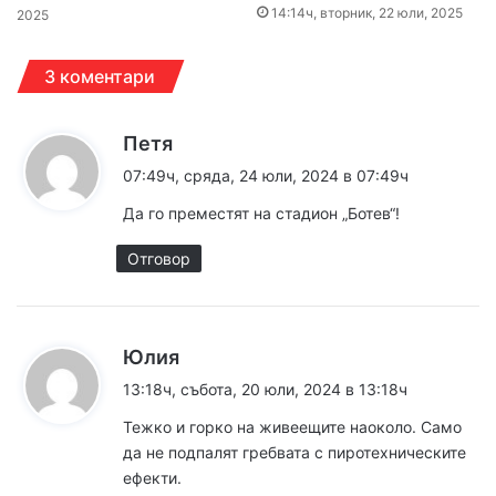
14:14ч, вторник, 22 юли, 2025
2025
3 коментари
к
Петя
а
07:49ч, сряда, 24 юли, 2024 в 07:49ч
з
Да го преместят на стадион „Ботев“!
а
:
Отговор
к
Юлия
а
13:18ч, събота, 20 юли, 2024 в 13:18ч
з
Тежко и горко на живеещите наоколо. Само
а
да не подпалят гребвата с пиротехническите
:
ефекти.