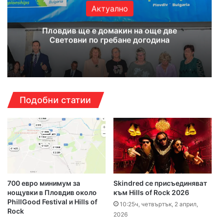
Актуално
Пловдив ще е домакин на още две
Световни по гребане догодина
Подобни статии
700 евро минимум за
Skindred се присъединяват
нощувки в Пловдив около
към Hills of Rock 2026
PhillGood Festival и Hills of
10:25ч, четвъртък, 2 април,
Rock
2026