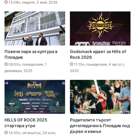
13:08ч, неделя, 3 май, 2026
Повече пари за култура в
Godsmack идват за Hills of
Пловдив
Rock 2026
09:53ч, понеделник, 1
11:15ч, понеделник, 4 август,
декември, 2025
2025
HILLS OF ROCK 2025
Родителите търсят
стартира утре
детегледачки в Пловдив под
дърво и камък
14:35ч, четвъртък, 24 юли,