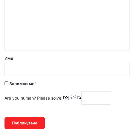
о
м
е
н
т
а
р
Име
:
*
Запомни ме!
Are you human? Please solve: