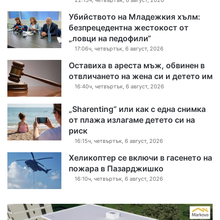
22:15ч, четвъртък, 6 август, 2026
Убийството на Младежкия хълм:
безпрецедентна жестокост от
„ловци на педофили“
17:06ч, четвъртък, 6 август, 2026
Оставиха в ареста мъж, обвинен в
отвличането на жена си и детето им
16:40ч, четвъртък, 6 август, 2026
„Sharenting“ или как с една снимка
от плажа излагаме детето си на
риск
16:15ч, четвъртък, 6 август, 2026
Хеликоптер се включи в гасенето на
пожара в Пазарджишко
16:10ч, четвъртък, 6 август, 2026