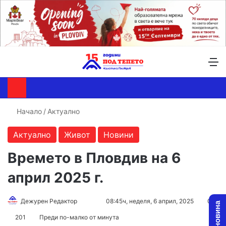
Търсене ...
Switch skin
М
Начало
/
Актуално
Актуално
Живот
Новини
Времето в Пловдив на 6
април 2025 г.
Follow
Send
Дежурен Редактор
08:45ч, неделя, 6 април, 2025
0
on
an
201
Преди по-малко от минута
X
email