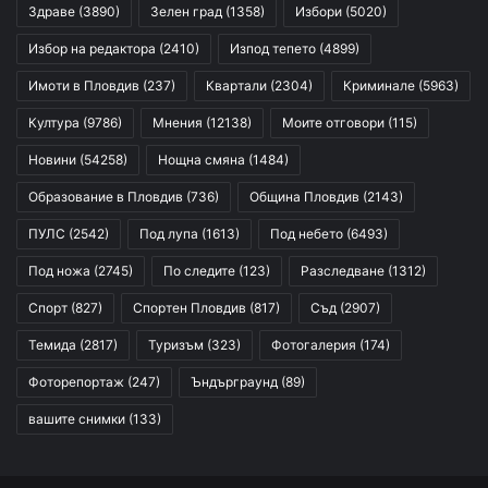
Здраве
(3890)
Зелен град
(1358)
Избори
(5020)
Избор на редактора
(2410)
Изпод тепето
(4899)
Имоти в Пловдив
(237)
Квартали
(2304)
Криминале
(5963)
Култура
(9786)
Мнения
(12138)
Моите отговори
(115)
Новини
(54258)
Нощна смяна
(1484)
Образование в Пловдив
(736)
Община Пловдив
(2143)
ПУЛС
(2542)
Под лупа
(1613)
Под небето
(6493)
Под ножа
(2745)
По следите
(123)
Разследване
(1312)
Спорт
(827)
Спортен Пловдив
(817)
Съд
(2907)
Темида
(2817)
Туризъм
(323)
Фотогалерия
(174)
Фоторепортаж
(247)
Ъндърграунд
(89)
вашите снимки
(133)