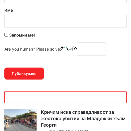
р
Име
:
*
Запомни ме!
Are you human? Please solve:
Кричим иска справедливост за
жестоко убития на Младежки хълм
Георги