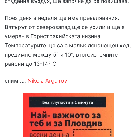
студения въздух, ще започне да се повишава.
През деня в неделя ще има превалявания.
Вятърът от северозапад ще се усили и ще е
умерен в Горнотракийската низина.
Температурите ще са с малък денонощен ход,
предимно между 5° и 10°, в югоизточните
райони до 13-14° С.
снимка:
Nikola Arguirov