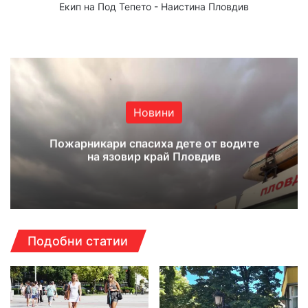
Екип на Под Тепето - Наистина Пловдив
Website
Facebook
X
YouTube
Instagram
Новини
Пожарникари спасиха дете от водите
на язовир край Пловдив
Подобни статии