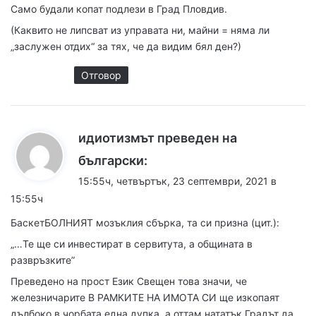
Само будали копат подлези в Град Пловдив.
(Каквито не липсват из управата ни, майни = няма ли
„заслужен отдих“ за тях, че да видим бял ден?)
Отговор
идиотизмът преведен на
к
български:
а
15:55ч, четвъртък, 23 септември, 2021 в
з
15:55ч
а
БаскетБОЛНИЯТ мозъклия сбърка, та си призна (цит.):
:
„…Те ще си инвестират в сервитута, а общината в
развръзките”
Преведено на прост Език Свещен това значи, че
железничарите В РАМКИТЕ НА ИМОТА СИ ще изкопаят
дълбоко в чорбата една дупка, а оттам нататък Градът да