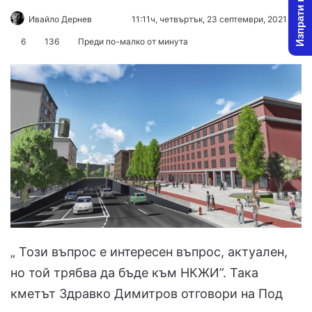
Изпрати новина
Ивайло Дернев
F
S
11:11ч, четвъртък, 23 септември, 2021
o
e
6
136
Преди по-малко от минута
l
n
l
d
o
a
w
n
o
e
n
m
X
a
i
l
„ Този въпрос е интересен въпрос, актуален,
но той трябва да бъде към НКЖИ”. Така
кметът Здравко Димитров отговори на Под