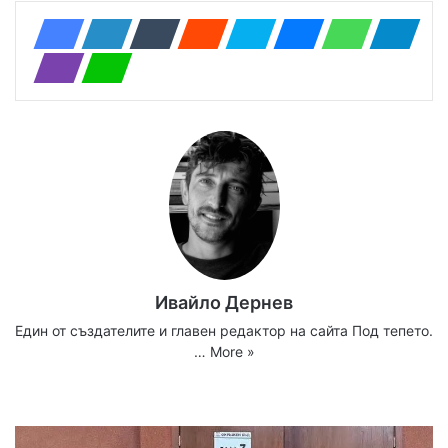
Ивайло Дернев
Един от създателите и главен редактор на сайта Под тепето.
…
More »
We
Fa
X
Yo
Ins
bsi
ce
uT
tag
te
bo
ub
ra