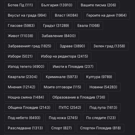
Ботев Пд
(111)
България
(13910)
Вашите писма
(206)
Вкусът на града
(994)
Власт
(4084)
Героите на деня
(1964)
Гласове
(5983)
Градът
(31289)
Евала
(1068)
Живот
(11038)
Забавление
(8400)
Забравеният град
(1825)
Здраве
(3890)
Зелен град
(1358)
Избори
(5021)
Избор на редактора
(2415)
Изпод тепето
(4900)
Имоти в Пловдив
(237)
Квартали
(2304)
Криминале
(5973)
Култура
(9789)
Мнения
(12142)
Моите отговори
(115)
Новини
(54283)
Нощна смяна
(1484)
Образование в Пловдив
(736)
Община Пловдив
(2143)
ПУЛС
(2542)
Под лупа
(1613)
Под небето
(6493)
Под ножа
(2745)
По следите
(123)
Разследване
(1313)
Спорт
(827)
Спортен Пловдив
(818)