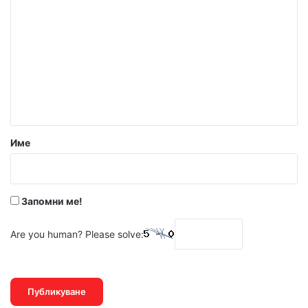
о
м
е
н
т
а
р
Име
:
*
Запомни ме!
Are you human? Please solve: