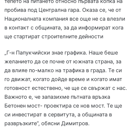
тепето на питането относно първата копка на
пробива под Централна гара. Оказа се, че от
Националната компания все още не са влезли
в контакт с общината, за да информират кога
ще стартират строителните дейности
„Г-н Папукчийски знае графика. Наше беше
желанието да се почне от южната страна, за
да влияе по-малко на трафика в града. Те си
го движат, когато дойде време и когато имат
готовност естествено, че ще се свържат с нас.
Важното е, че запазихме пътната връзка
Бетонен мост- проектира се нов мост. Те ще
си инвестират в сервитута, а общината в
развръзките”, обясни Димитров.