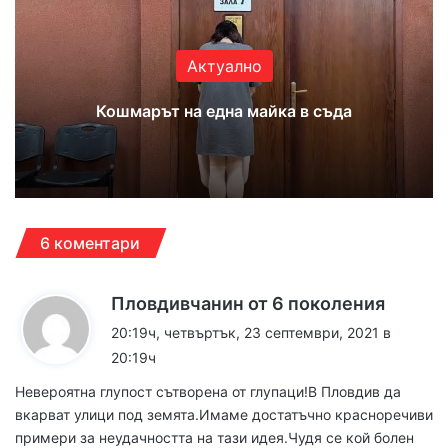
ok
e
m
Актуално
Кошмарът на една майка в съда
6 коментари
к
Пловдивчанин от 6 поколения
а
20:19ч, четвъртък, 23 септември, 2021 в
з
20:19ч
а
Невероятна глупост сътворена от глупаци!В Пловдив да
:
вкарват улици под земята.Имаме достатъчно красноречиви
примери за неудачността на тази идея.Чудя се кой болен