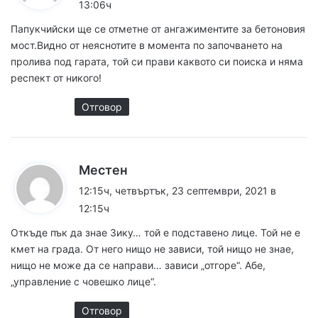
13:06ч
а
Папукчийски ще се отметне от ангажиментите за бетоновия
:
мост.Видно от неяснотите в момента по започването на
пролива под гарата, той си прави каквото си поиска и няма
респект от никого!
Отговор
к
Местен
а
12:15ч, четвъртък, 23 септември, 2021 в
з
12:15ч
а
Откъде пък да знае Зику… той е подставено лице. Той не е
:
кмет на града. От него нищо не зависи, той нищо не знае,
нищо не може да се направи… зависи „отгоре“. Абе,
„управление с човешко лице“.
Отговор