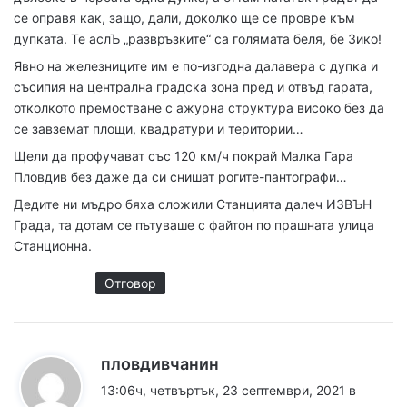
се оправя как, защо, дали, доколко ще се провре към
дупката. Те аслЪ „развръзките“ са голямата беля, бе Зико!
Явно на железниците им е по-изгодна далавера с дупка и
съсипия на централна градска зона пред и отвъд гарата,
отколкото премостване с ажурна структура високо без да
се завземат площи, квадратури и територии…
Щели да профучават със 120 км/ч покрай Малка Гара
Пловдив без даже да си снишат рогите-пантографи…
Дедите ни мъдро бяха сложили Станцията далеч ИЗВЪН
Града, та дотам се пътуваше с файтон по прашната улица
Станционна.
Отговор
к
пловдивчанин
а
13:06ч, четвъртък, 23 септември, 2021 в
з