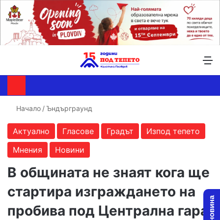
Търсене ...
Switch skin
М
Начало
/
Ъндърграунд
Актуално
Гласове
Градът
Изпод тепето
Мнения
Новини
В общината не знаят кога ще
стартира изграждането на
пробива под Централна гара