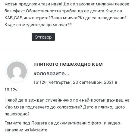
мозък предложи тази идея!Ще се закопаят милиони левове
без ефект.Обществеността трябва да се допита.Къде са
КАБ,САБ,инженерите?Защо мълчат?Къде са пловдивчани?
Къде са медиите,защо мълчат??
Отговор
плиткото пешеходно към
к
коловозите...
а
16:12ч, четвъртък, 23 септември, 2021 в
з
16:12ч
а
Някой да е виждал случайничко при най-кротък дъждец на
:
к’во мяза подлезчето до коловозите? Дето е плитко, щото
пешеходно?
Гемиите под Пощата са документирани с фото- и видео-
запазени из Музеите.