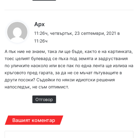
к
Арх
а
11:26ч, четвъртък, 23 септември, 2021 в
з
11:26ч
а
А пък ние не знаем, така ли ще бъде, както е на картинката,
:
тоес целият булевард се пъха под земята и задруствания
по уличките наоколо или все пак по една лента ще излиза на
кръговото пред гарата, за да не се мъчат пътуващите в
други посоки? Съдейки по някои идиотски решения
напоследък, не съм оптимист.
Отговор
Вашият коментар
К