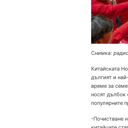
С
нимка: ради
Китайската Но
дългият и най
време за семе
носят дълбок 
популярните п
-Почистване н
китайците ста