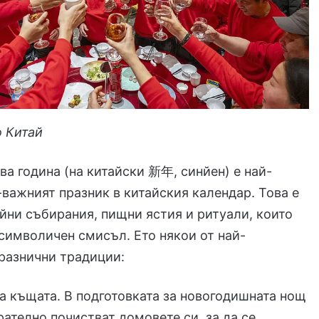
о Китай
ва година (на китайски 新年, синйен) е най-
-важният празник в китайския календар. Това е
йни събирания, пищни ястия и ритуали, които
символичен смисъл. Ето някои от най-
разнични традиции:
а къщата. В подготовката за новогодишната нощ
рателно почистват домовете си, за да се