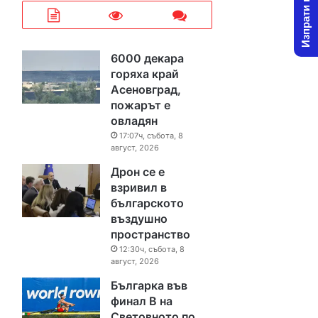
Изпрати новина
6000 декара
горяха край
Асеновград,
пожарът е
овладян
17:07ч, събота, 8
август, 2026
Дрон се е
взривил в
българското
въздушно
пространство
12:30ч, събота, 8
август, 2026
Българка във
финал B на
Световното по