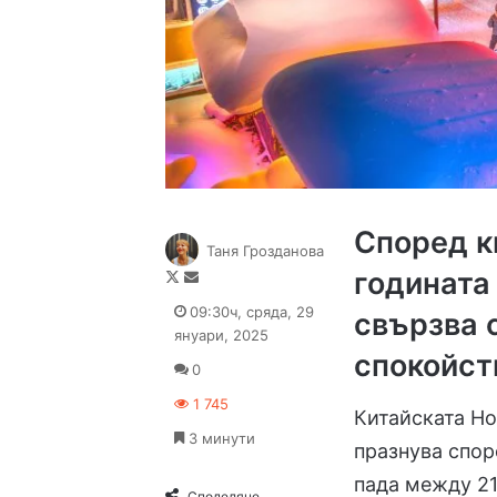
Според ки
Таня Грозданова
годината
Follow
Send
on
an
09:30ч, сряда, 29
свързва 
X
email
януари, 2025
спокойст
0
1 745
Китайската Но
3 минути
празнува спор
пада между 21
Споделяне