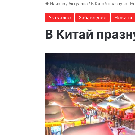
Начало
/
Актуално
/
В Китай празнуват Н
Актуално
Забавление
Новини
В Китай празн