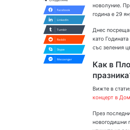
новолуние. Пр
Facebook
година е 29 я
LinkedIn
Днес посрещам
Tumblr
като Годината
Reddit
със зеления ц
Skype
Messenger
Как в Пл
празника
Вижте в стат
концерт в Дом
През последни
новогодишни 