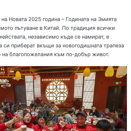
 на Новата 2025 година – Годината на Змията
ямото пътуване в Китай. По традиция всички
мействата, независимо къде се намират, е
 си приберат вкъщи за новогодишната трапеза
е на благопожелания към по-добър живот.