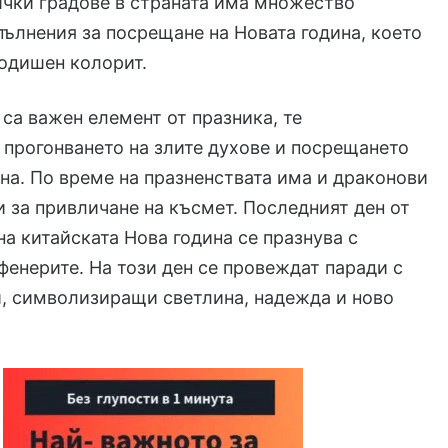
ички градове в страната има множество
ълнения за посрещане на Новата година, което
одишен колорит.
са важен елемент от празника, те
прогонването на злите духове и посрещането
ина. По време на празненствата има и драконови
и за привличане на късмет. Последният ден от
на китайската Нова година се празнува с
фенерите. На този ден се провеждат паради с
, символизиращи светлина, надежда и ново