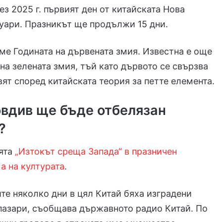
ез 2025 г. първият ден от китайската Нова
нуари. Празникът ще продължи 15 дни.
е Годината на дървената змия. Известна е още
 на зелената змия, тъй като дървото се свързва
вят според китайската теория за петте елемента.
овдив ще бъде отбелязан
?
ията
„Изтокът среща Запада“ в празничен
а на културата
.
те няколко дни в цял Китай бяха изградени
пазари, съобщава държавното радио Китай. По