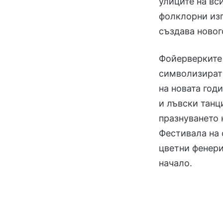
улиците на вс
фолклорни изп
създава новог
Фойерверките 
символизират 
на новата год
и лъвски танц
празнуването 
Фестивала на 
цветни фенери
начало.