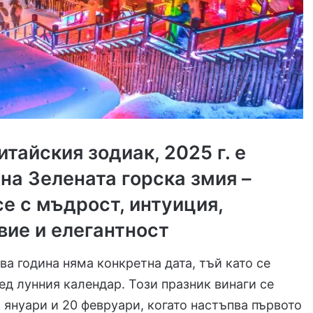
тайския зодиак, 2025 г. е
 на Зелената горска змия
–
се с мъдрост, интуиция,
вие и елегантност
ва година няма конкретна дата, тъй като се
ед лунния календар. Този празник винаги се
 януари и 20 февруари, когато настъпва първото