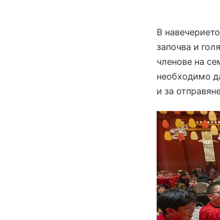
В навечерието
започва и гол
членове на се
необходимо да
и за отправян