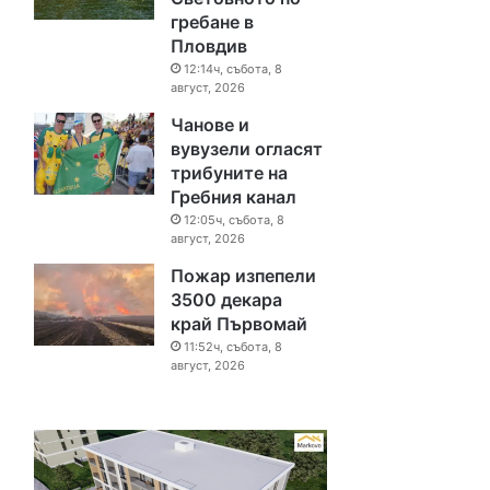
гребане в
Пловдив
12:14ч, събота, 8
август, 2026
Чанове и
вувузели огласят
трибуните на
Гребния канал
12:05ч, събота, 8
август, 2026
Пожар изпепели
3500 декара
край Първомай
11:52ч, събота, 8
август, 2026