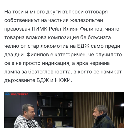
На този и много други въпроси отговаря
собственикът на частния железопътен
превозвач ПИМК Рейл Илиян Филипов, чиято
товарна влакова композиция бе блъсната
челно от стар локомотив на БДЖ само преди
два дни. Филипов е категоричен, че случилото
се е не просто индикация, а ярка червена
лампа за безтегловността, в която се намират
държавните БДЖ и НКЖИ.