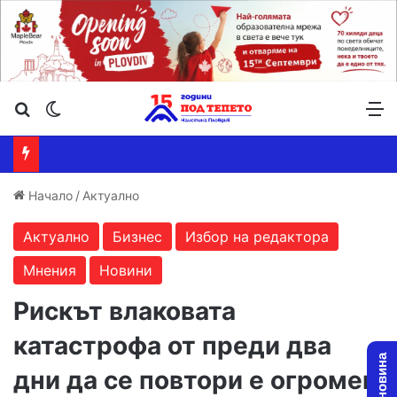
Търсене ...
Switch skin
М
Начало
/
Актуално
Актуално
Бизнес
Избор на редактора
Мнения
Новини
Рискът влаковата
катастрофа от преди два
дни да се повтори е огромен