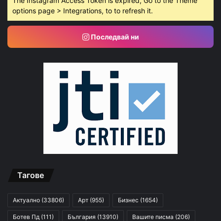
The Instagram Access Token is expired, Go to the Theme
options page > Integrations, to to refresh it.
Последвай ни
Тагове
Актуално
(33806)
Арт
(955)
Бизнес
(1654)
Ботев Пд
(111)
България
(13910)
Вашите писма
(206)