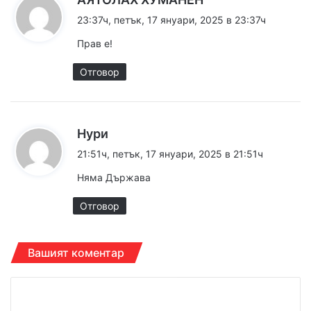
а
23:37ч, петък, 17 януари, 2025 в 23:37ч
з
Прав е!
а
:
Отговор
к
Нури
а
21:51ч, петък, 17 януари, 2025 в 21:51ч
з
Няма Държава
а
:
Отговор
Вашият коментар
К
о