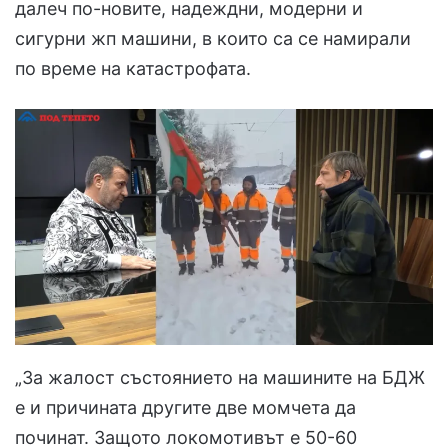
далеч по-новите, надеждни, модерни и
сигурни жп машини, в които са се намирали
по време на катастрофата.
„За жалост състоянието на машините на БДЖ
е и причината другите две момчета да
починат. Защото локомотивът е 50-60