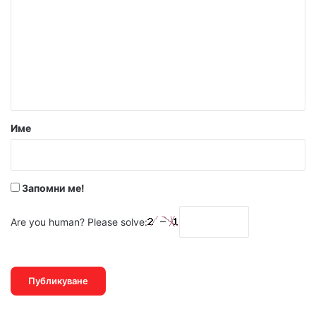
м
е
н
т
а
р
Име
:
*
Запомни ме!
Are you human? Please solve: