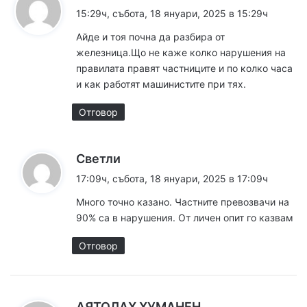
а
15:29ч, събота, 18 януари, 2025 в 15:29ч
з
Айде и тоя почна да разбира от
а
железница.Що не каже колко нарушения на
:
правилата правят частниците и по колко часа
и как работят машинистите при тях.
Отговор
к
Светли
а
17:09ч, събота, 18 януари, 2025 в 17:09ч
з
Много точно казано. Частните превозвачи на
а
90% са в нарушения. От личен опит го казвам
:
Отговор
к
АЯТОЛАХ ХУМАНЕН