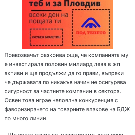
Превозвачът разкрива още, че компанията му
е инвестирала половин милиард лева в жп
активи и ще продължи да го прави, въпреки
че държавата по никакъв начин не осигурява
сигурност за частните компании в сектора.
Освен това играе нелоялна конкуренция с
фаворизирането на товарните влакове на БДЖ
по много линии.
„ Ще продължим да инвестираме, като вече