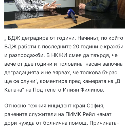
„ БДЖ деградира от години. Начинът, по който
БДЖ работи в последните 20 години е кражби
и разпродажби. В НКЖИ смея да твърдя, че
вече от две години и половина насам започна
деградацията и не вярвах, че толкова бързо
ще се случи”, коментира пред камерата на „В
Капана” на Под тепето Илиян Филипов.
Относно тежкия инцидент край София,
ранените служители на ПИМК Рейл нямат
дори нужда от болнична помощ. Причината-