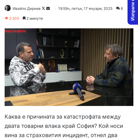
Изпрати новина
Follow
Send
Ивайло Дернев
19:59ч, петък, 17 януари, 2025
6
on
an
2 205
2 минути
X
email
Каква е причината за катастрофата между
двата товарни влака край София? Кой носи
вина за страховития инцидент, отнел два