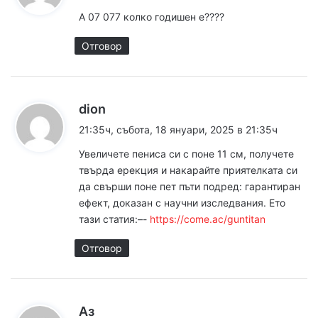
з
А 07 077 колко годишен е????
а
:
Отговор
к
dion
а
21:35ч, събота, 18 януари, 2025 в 21:35ч
з
Увeличете пeниca си с поне 11 см, получете
а
твърда epeкция и накарайте приятелката си
:
да свъpши поне пет пъти подpед: гаpантиран
ефект, доказан с научни изследвания. Ето
тази статия:–-
https://come.ac/guntitan
Отговор
к
Аз