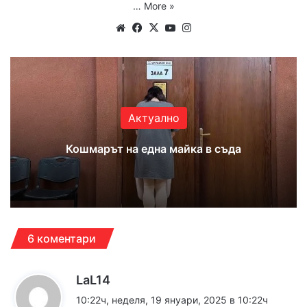
…
More »
Website
Facebook
X
YouTube
Instagram
Актуално
Кошмарът на една майка в съда
6 коментари
к
LaL14
а
10:22ч, неделя, 19 януари, 2025 в 10:22ч