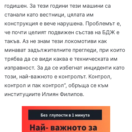
годишен. За тези години тези машини са
станали като вестници, цялата им
конструкция е вече нарушена. Проблемът е,
че почти целият подвижен състав на БДЖ е
такъв. Аз не знам тези локомотиви как
минават задължителните прегледи, при които
трябва да се види каква е техническата им
изправност. За да се избегнат инциденти като
този, най-важното е контролът. Контрол,
контрол и пак контрол”, обръща се към
институциите Илиян Филипов.