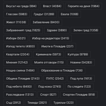
Вкусът на града
(994)
Власт
(4084)
Героите на деня
(1964)
Гласове
(5983)
Градът
(31289)
Евала
(1068)
Живот
(11038)
Забавление
(8400)
Забравеният град
(1825)
Здраве
(3890)
Зелен град
(1358)
Избори
(5021)
Избор на редактора
(2415)
Изпод тепето
(4900)
Имоти в Пловдив
(237)
Квартали
(2304)
Криминале
(5973)
Култура
(9789)
Мнения
(12142)
Моите отговори
(115)
Новини
(54283)
Нощна смяна
(1484)
Образование в Пловдив
(736)
Община Пловдив
(2143)
ПУЛС
(2542)
Под лупа
(1613)
Под небето
(6493)
Под ножа
(2745)
По следите
(123)
Разследване
(1313)
Спорт
(827)
Спортен Пловдив
(818)
Съд
(2912)
Темида
(2821)
Туризъм
(323)