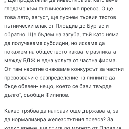
гледаме към пътническия жп превоз. Още
това лято, август, ще пуснем първия тестов
пътнически влак от Пловдив до Бургас и
обратно. Ще бъдем на загуба, тъй като няма
да получаваме субсидии, но искаме да
покажем на обществото каква е разликата
между БДЖ и една услуга от частна фирма.
От там насетне очакваме конкурсът за частни
превозвачи с разпределение на линиите да
бъде обявен- нещо, което се бави твърде
дълго”, съобщи Филипов.
Какво трябва да направи още държавата, за
да нормализира железопътния превоз? За
колко време ще стига до морето от Пловдив