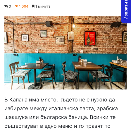
Изпрати новина
on
an
0
1 094
1 минута
X
email
В Капана има място, където не е нужно да
избирате между италианска паста, арабска
шакшука или българска баница. Всички те
съществуват в едно меню и го правят по