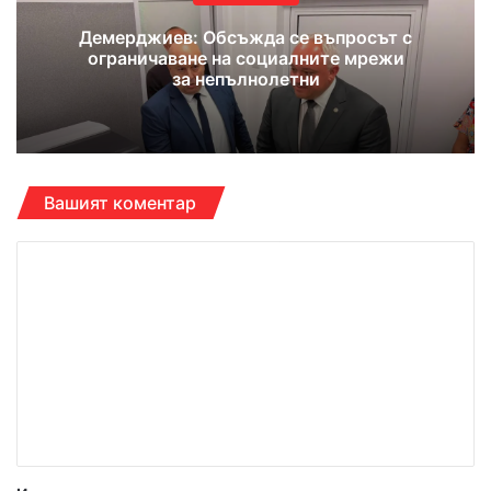
Демерджиев: Обсъжда се въпросът с
ограничаване на социалните мрежи
за непълнолетни
Вашият коментар
К
о
м
е
н
т
а
р