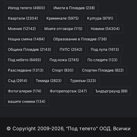
Изпод тепето
(4900)
Имоти в Пловдив
(238)
Квартали
(2304)
Криминале
(5975)
Култура
(9791)
Мнения
(12142)
Моите отговори
(115)
Новини
(54304)
Нощна смяна
(1484)
Образование в Пловдив
(736)
Община Пловдив
(2143)
ПУЛС
(2542)
Под лупа
(1613)
Под небето
(6493)
Под ножа
(2745)
По следите
(123)
Разследване
(1313)
Спорт
(830)
Спортен Пловдив
(822)
Съд
(2914)
Темида
(2823)
Туризъм
(323)
Фотогалерия
(174)
Фоторепортаж
(247)
Ъндърграунд
(89)
вашите снимки
(134)
© Copyright 2009-2026, "Под тепето" ООД. Всички