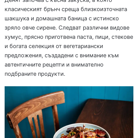
класическият брънч среща близкоизточната
шакшука и домашната баница с истинско
зряло овче сирене. Следват различни видове
хумус, прясно приготвена паста, пици, стекове
и богата селекция от вегетариански
предложения, създадени с внимание към
автентичните рецепти и внимателно
подбраните продукти.