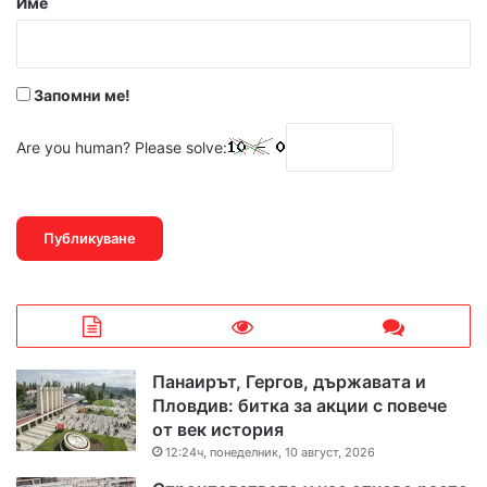
Име
:
*
Запомни ме!
Are you human? Please solve:
Панаирът, Гергов, държавата и
Пловдив: битка за акции с повече
от век история
12:24ч, понеделник, 10 август, 2026