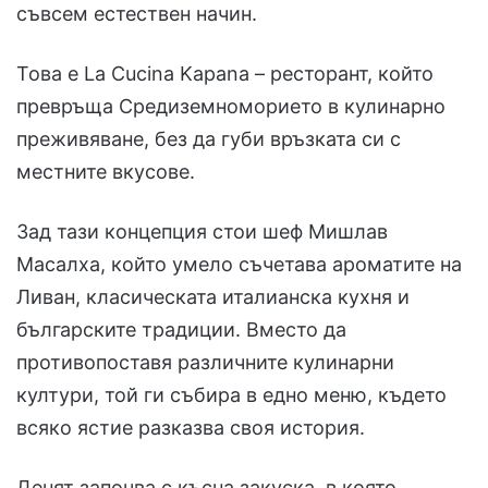
съвсем естествен начин.
Това е La Cucina Kapana – ресторант, който
превръща Средиземноморието в кулинарно
преживяване, без да губи връзката си с
местните вкусове.
Зад тази концепция стои шеф Мишлав
Масалха, който умело съчетава ароматите на
Ливан, класическата италианска кухня и
българските традиции. Вместо да
противопоставя различните кулинарни
култури, той ги събира в едно меню, където
всяко ястие разказва своя история.
Денят започва с късна закуска, в която