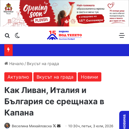
Търсене ...
Switch skin
М
Начало
/
Вкусът на града
Актуално
Вкусът на града
Новини
Как Ливан, Италия и
България се срещнаха в
Капана
Follow
Send
Веселина Михайловска
10:30ч, петък, 3 юли, 2026