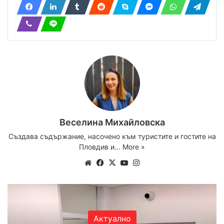
Веселина Михайловска
Създава съдържание, насочено към туристите и гостите на
Пловдив и…
More »
Website
Facebook
X
YouTube
Instagram
Актуално