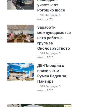
участък от
Рогошко шосе
16:34ч, сряда, 5
август, 2026
Заработи
междуведомстве
ната работна
група за
Околовръстното
16:29ч, сряда, 5
август, 2026
ДБ-Пловдив с
призив към
Румен Радев за
Панаира
16:25ч, сряда, 5
август, 2026