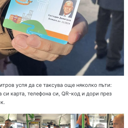
тров успя да се таксува още няколко пъти:
а си карта, телефона си, QR-код и дори през
к.