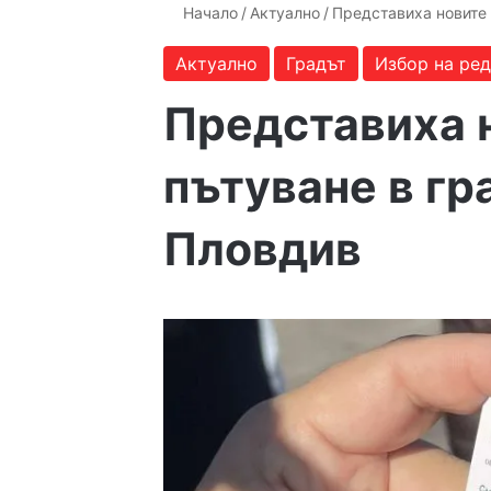
Начало
/
Актуално
/
Представиха новите 
Актуално
Градът
Избор на ре
Представиха н
пътуване в гр
Пловдив