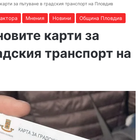
карти за пътуване в градския транспорт на Пловдив
дактора
Мнения
Новини
Община Пловдив
овите карти за
адския транспорт на