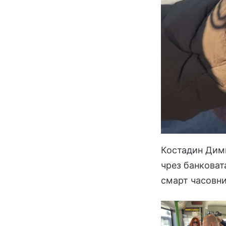
Костадин Дими
чрез банковат
смарт часовни