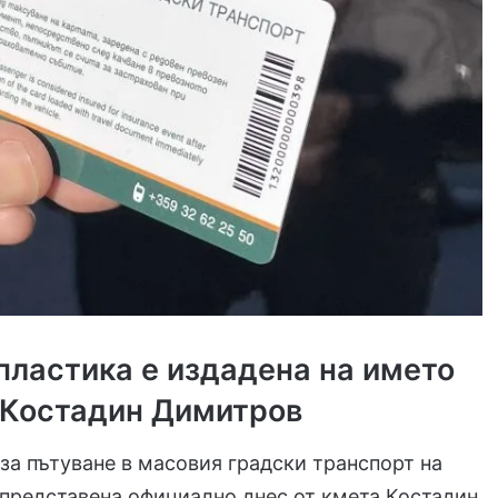
пластика е издадена на името
 Костадин Димитров
 за пътуване в масовия градски транспорт на
представена официално днес от кмета Костадин