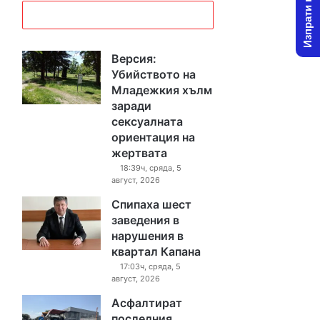
Изпрати новина
Версия:
Убийството на
Младежкия хълм
заради
сексуалната
ориентация на
жертвата
18:39ч, сряда, 5
август, 2026
Спипаха шест
заведения в
нарушения в
квартал Капана
17:03ч, сряда, 5
август, 2026
Асфалтират
последния