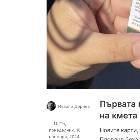
Първата 
Ивайло Дернев
на кмета
Follow
Send
on
an
11:21ч,
X
email
Новите карти,
понеделник, 18
ноември, 2024
Пловдив бяха 