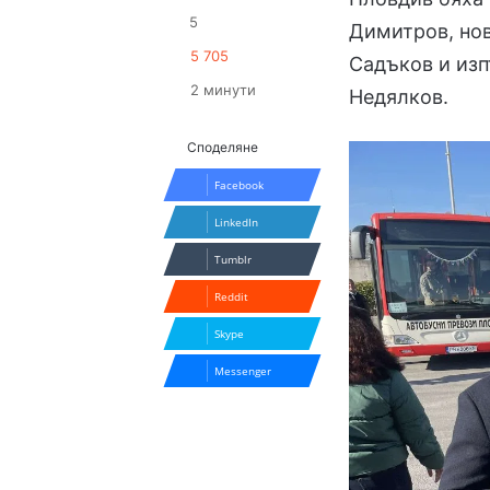
5
Димитров, нов
5 705
Садъков и из
2 минути
Недялков.
Споделяне
Facebook
LinkedIn
Tumblr
Reddit
Skype
Messenger