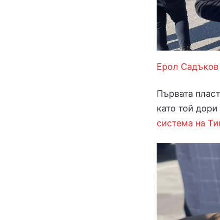
Ерол Садъков
Първата пласт
като той дори
система на Ти