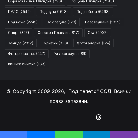
Образование в Пловдив
(736)
Община Пловдив
(2143)
ПУЛС
(2542)
Под лупа
(1613)
Под небето
(6493)
Под ножа
(2745)
По следите
(123)
Разследване
(1312)
Спорт
(827)
Спортен Пловдив
(817)
Съд
(2907)
Темида
(2817)
Туризъм
(323)
Фотогалерия
(174)
Фоторепортаж
(247)
Ъндърграунд
(89)
вашите снимки
(133)
© Copyright 2009-2026, "Под тепето" ООД. Всички
права запазени.
Facebook
YouTube
Instagram
RSS
Threads