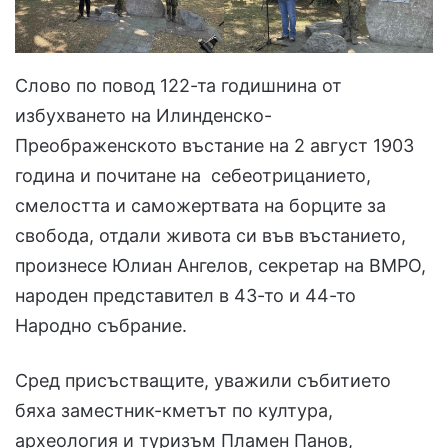
Слово по повод 122-та годишнина от
избухването на Илинденско-
Преображенското въстание на 2 август 1903
година и почитане на себеотрицанието,
смелостта и саможертвата на борците за
свобода, отдали живота си във въстанието,
произнесе Юлиан Ангелов, секретар на ВМРО,
народен представител в 43-то и 44-то
Народно събрание.
Сред присъстващите, уважили събитието
бяха заместник-кметът по култура,
археология и туризъм Пламен Панов,