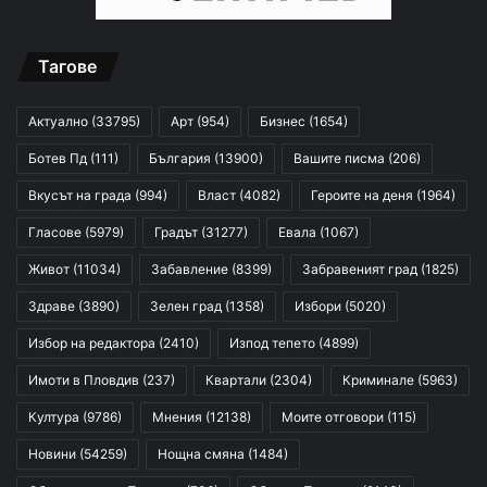
Тагове
Актуално
(33795)
Арт
(954)
Бизнес
(1654)
Ботев Пд
(111)
България
(13900)
Вашите писма
(206)
Вкусът на града
(994)
Власт
(4082)
Героите на деня
(1964)
Гласове
(5979)
Градът
(31277)
Евала
(1067)
Живот
(11034)
Забавление
(8399)
Забравеният град
(1825)
Здраве
(3890)
Зелен град
(1358)
Избори
(5020)
Избор на редактора
(2410)
Изпод тепето
(4899)
Имоти в Пловдив
(237)
Квартали
(2304)
Криминале
(5963)
Култура
(9786)
Мнения
(12138)
Моите отговори
(115)
Новини
(54259)
Нощна смяна
(1484)