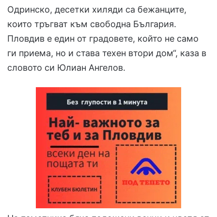
Одринско, десетки хиляди са бежанците,
които тръгват към свободна България.
Пловдив е един от градовете, който не само
ги приема, но и става техен втори дом“, каза в
словото си Юлиан Ангелов.