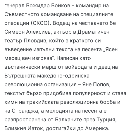
генерал Божидар Бойков – командир на
Съвместното командване на специалните
операции (СКСО). Водещ на честването бе
Симеон Алексиев, актьор в Драматичен
театър Пловдив, който в краткото си
въведение изпълни текста на песента „Ясен
месец веч изгрява“. Написан като
въстанически марш от войводата и деец на
Вътрешната македоно-одринска
революционна организация – Яне Попов,
текстът бързо придобива популярност и става
химн на тракийската революционна борба и
на Странджа, а мелодията на песента е
разпространена от Балканите през Турция,
Близкия Изток, достигайки до Америка.