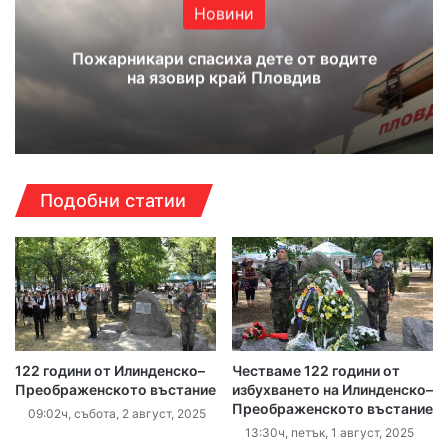
Новини
Пожарникари спасиха дете от водите
на язовир край Пловдив
Подобни статии
122 години от Илинденско–
Честваме 122 години от
Преображенското въстание
избухването на Илинденско–
Преображенското въстание
09:02ч, събота, 2 август, 2025
13:30ч, петък, 1 август, 2025