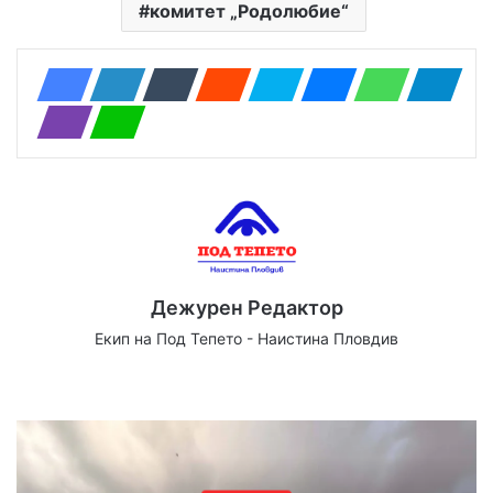
комитет „Родолюбие“
Дежурен Редактор
Екип на Под Тепето - Наистина Пловдив
Website
Facebook
X
YouTube
Instagram