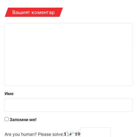
Вашият коментар
К
о
м
е
н
т
а
р
Име
:
*
Запомни ме!
Are you human? Please solve: