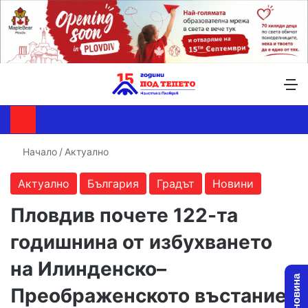
Търсене ...
Switch skin
М
Начало
/
Актуално
Актуално
България
Градът
Новини
Пловдив почете 122-та
годишнина от избухването
на Илинденско–
Преображенското въстание