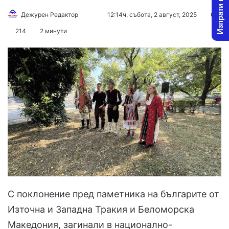
Изпрати новина
Follow
Send
Дежурен Редактор
12:14ч, събота, 2 август, 2025
0
on
an
214
2 минути
X
email
С поклонение пред паметника на българите от
Източна и Западна Тракия и Беломорска
Македония, загинали в национално-