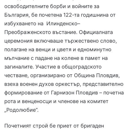
освободителните борби и войните за
България, бе почетена 122-та годишнина от
избухването на Илинденско–
Преображенското въстание. Официалната
церемония включваше тържествено слово,
полагане на венци и цветя и едноминутно
мълчание с падане на колене в памет на
загиналите. Участие в общоградското
честване, организирано от Община Пловдив,
взеха военен духов оркестър, представително
формирование от Гарнизон Пловдив – почетна
рота и венценосци и членове на комитет
„Родолюбие“.
Почетният строй бе приет от бригаден