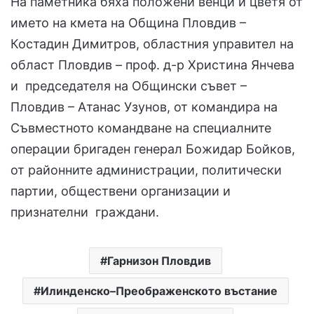
На паметника бяха положени венци и цветя от
името на кмета на Община Пловдив –
Костадин Димитров, областния управител на
област Пловдив – проф. д-р Христина Янчева
и председателя на Общински съвет –
Пловдив – Атанас Узунов, от командира на
Съвместното командване на специалните
операции бригаден генерал Божидар Бойков,
от районните администрации, политически
партии, обществени организации и
признателни граждани.
Гарнизон Пловдив
Илинденско–Преображенското въстание