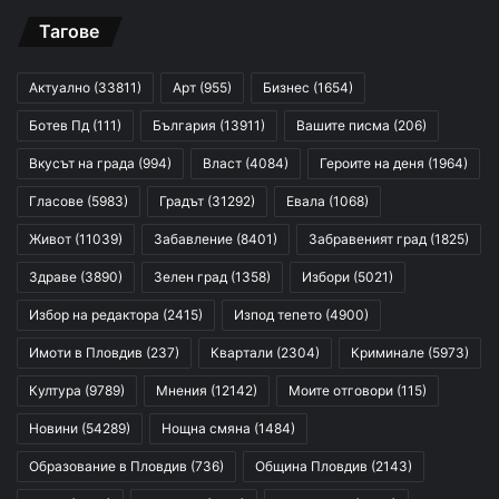
Тагове
Актуално
(33811)
Арт
(955)
Бизнес
(1654)
Ботев Пд
(111)
България
(13911)
Вашите писма
(206)
Вкусът на града
(994)
Власт
(4084)
Героите на деня
(1964)
Гласове
(5983)
Градът
(31292)
Евала
(1068)
Живот
(11039)
Забавление
(8401)
Забравеният град
(1825)
Здраве
(3890)
Зелен град
(1358)
Избори
(5021)
Избор на редактора
(2415)
Изпод тепето
(4900)
Имоти в Пловдив
(237)
Квартали
(2304)
Криминале
(5973)
Култура
(9789)
Мнения
(12142)
Моите отговори
(115)
Новини
(54289)
Нощна смяна
(1484)
Образование в Пловдив
(736)
Община Пловдив
(2143)