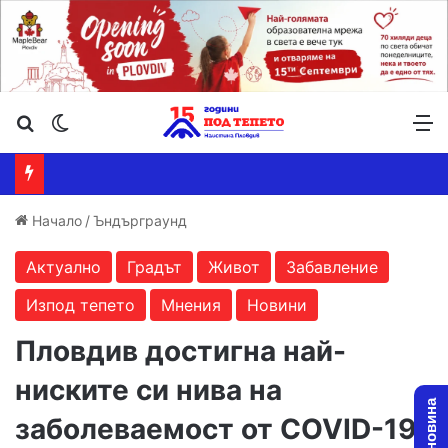
Търсене ...
Switch skin
М
Начало
/
Ъндърграунд
Актуално
Градът
Живот
Забавление
Изпод тепето
Мнения
Новини
Пловдив достигна най-
ниските си нива на
заболеваемост от COVID-19