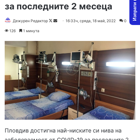
Изпрати новина
за последните 2 месеца
Дежурен Редактор
F
S
16:33ч, сряда, 18 май, 2022
0
o
e
126
1 минута
l
n
l
d
o
a
w
n
o
e
n
m
X
a
i
l
Пловдив достигна най-ниските си нива на
заболеваемост от COVID-19 за последните 2