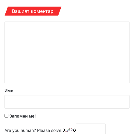
Вашият коментар
К
о
м
е
н
т
а
р
Име
:
*
Запомни ме!
Are you human? Please solve: