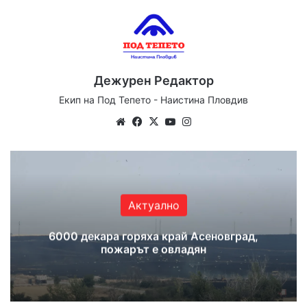
Дежурен Редактор
Екип на Под Тепето - Наистина Пловдив
We
Fa
X
Yo
Ins
bsi
ce
uT
tag
te
bo
ub
ra
ok
e
m
Актуално
6000 декара горяха край Асеновград,
пожарът е овладян