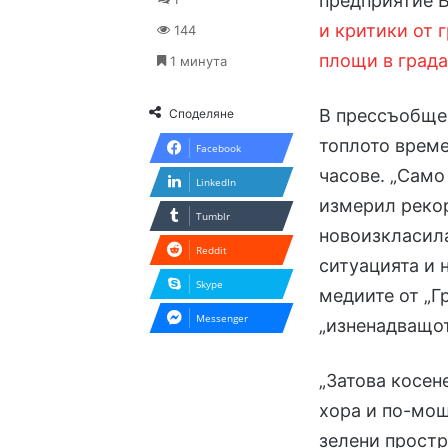
предприятие 
и критики от 
144
площи в град
1 минута
В прессъобщен
Споделяне
топлото време
Facebook
часове. „Само
LinkedIn
измерил рекор
Tumblr
новоизкласила
Reddit
ситуацията и н
Skype
медиите от „Г
Messenger
„изненадващот
„Затова косен
хора и по-мощ
зелени простр