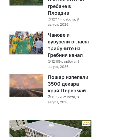
гребане в
Пловдив
12:14ч, събота, 8
август, 2026
Чанове и
вувузели огласят
трибуните на
Гребния канал
12:05ч, събота, 8
август, 2026
Пожар изпепели
3500 декара
край Първомай
11:52ч, събота, 8
август, 2026