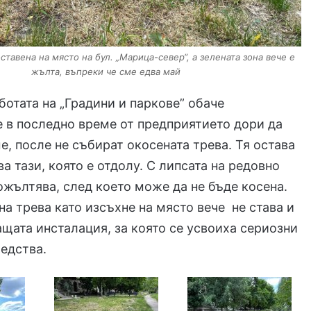
ставена на място на бул. „Марица-север“, а зелената зона вече е
жълта, въпреки че сме едва май
ботата на „Градини и паркове” обаче
е в последно време от предприятието дори да
е, после не събират окосената трева. Тя остава
а тази, която е отдолу. С липсата на редовно
ожълтява, след което може да не бъде косена.
а трева като изсъхне на място вече не става и
щата инсталация, за която се усвоиха сериозни
едства.