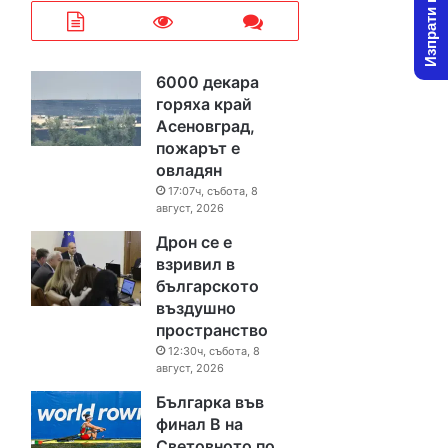
Изпрати новина
6000 декара
горяха край
Асеновград,
пожарът е
овладян
17:07ч, събота, 8
август, 2026
Дрон се е
взривил в
българското
въздушно
пространство
12:30ч, събота, 8
август, 2026
Българка във
финал B на
Световното по