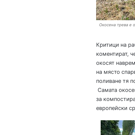
Окосена трева е о
Критици на ра
коментират, ч
окосят наврем
на място спарв
поливане тя п
Самата окосен
за компостира
европейски ср