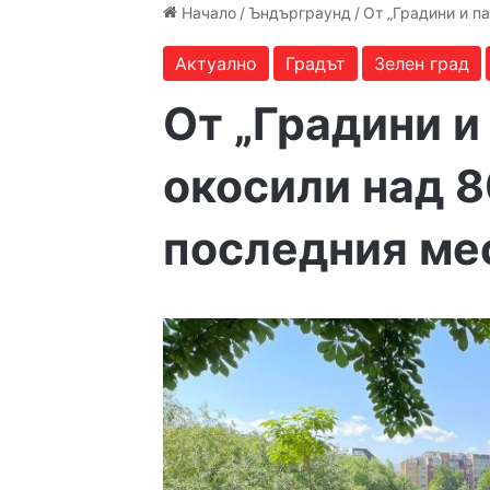
Начало
/
Ъндърграунд
/
От „Градини и п
Актуално
Градът
Зелен град
От „Градини и
окосили над 8
последния ме