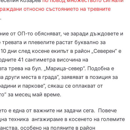
Веселин Козарев
по повод множеството сигнали
граждани относно състоянието на тревните
а
.
ие от ОП-то обясняват, че заради дъждовете и
 тревата и плевелите растат буквално за
 10 дни след косене екипът в район „Северен” е
дните 41 сантиметра височина на
та трева на бул. „Марица-север”. Подобна е
а други места в града”, заявяват в позиция за
радини и паркове”, сякаш се оплакват от
о” за месец май време.
ето е една от важните ни задачи сега. Повече
на техника ангажираме в косенето на големите
анства, особено на поляните в район