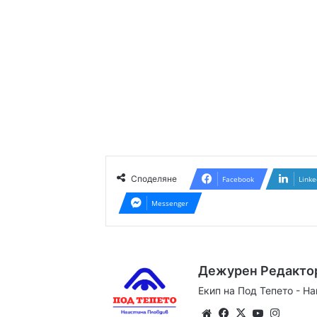
Споделяне
Facebook
Linke
Messenger
Дежурен Редакто
Екип на Под Тепето - Н
Website
Facebook
X
YouTube
Instag