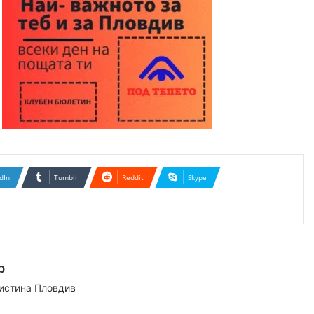
dIn
Tumblr
Reddit
Skype
р
аистина Пловдив
ram