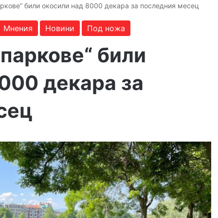
аркове“ били окосили над 8000 декара за последния месец
Мнения
Новини
Под ножа
 паркове“ били
000 декара за
сец