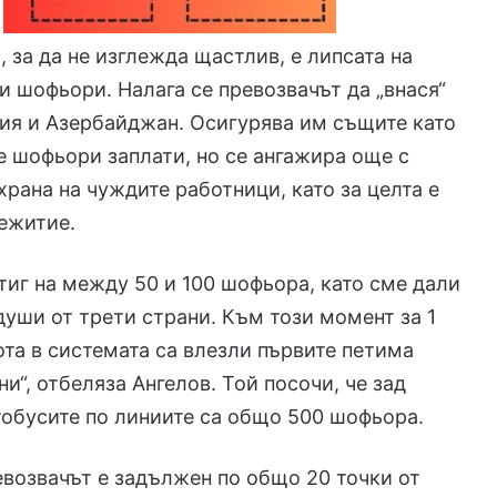
, за да не изглежда щастлив, е липсата на
 шофьори. Налага се превозвачът да „внася“
ия и Азербайджан. Осигурява им същите като
е шофьори заплати, но се ангажира още с
храна на чуждите работници, като за целта е
ежитие.
иг на между 50 и 100 шофьора, като сме дали
 души от трети страни. Към този момент за 1
ота в системата са влезли първите петима
и“, отбеляза Ангелов. Той посочи, че зад
тобусите по линиите са общо 500 шофьора.
евозвачът е задължен по общо 20 точки от