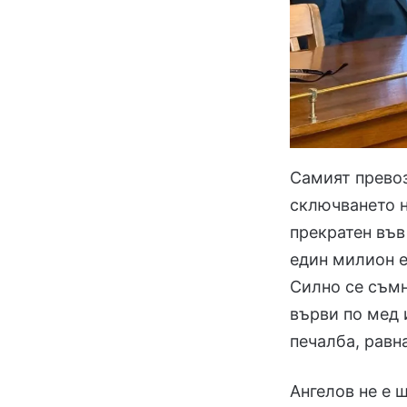
Самият превоз
сключването н
прекратен във
един милион е
Силно се съмн
върви по мед 
печалба, равн
Ангелов не е 