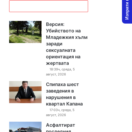
Изпрати новина
Версия:
Убийството на
Младежкия хълм
заради
сексуалната
ориентация на
жертвата
18:39ч, сряда, 5
август, 2026
Спипаха шест
заведения в
нарушения в
квартал Капана
17:03ч, сряда, 5
август, 2026
Асфалтират
последния