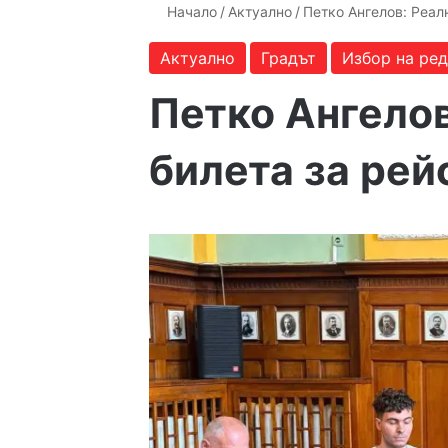
Начало
/
Актуално
/
Петко Ангелов: Реалн
Актуално
Градът
Избор на ре
Петко Ангелов
билета за рейс