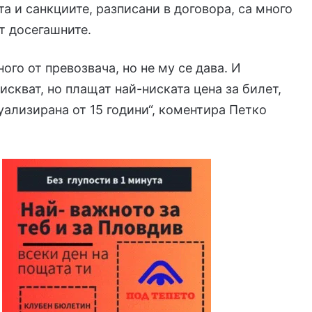
та и санкциите, разписани в договора, са много
т досегашните.
ого от превозвача, но не му се дава. И
искват, но плащат най-ниската цена за билет,
туализирана от 15 години“, коментира Петко