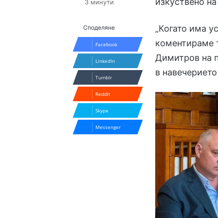
изкуствено на
3 минути
„Когато има ус
Споделяне
коментираме т
Facebook
Димитров на п
LinkedIn
в навечерието
Tumblr
Reddit
Skype
Messenger