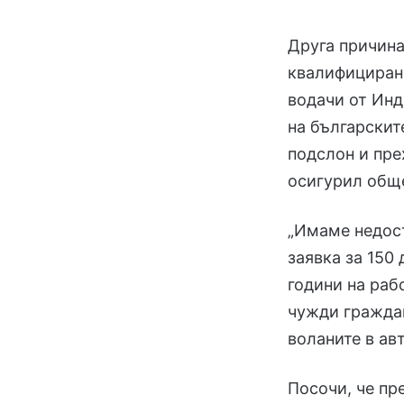
Друга причина
квалифицирани
водачи от Инд
на българскит
подслон и пре
осигурил общ
„Имаме недост
заявка за 150
години на раб
чужди граждан
воланите в ав
Посочи, че пр