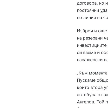
договора, но 
постоянни уда
по линия на ч
Изброи и още 
на резервни ч
инвестициите
си вземе и об
пасажерски в
„Към момента 
Пускаме общо 
които втора у
автобуса от з
Ангелов. Той 