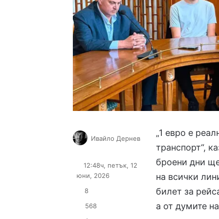
„1 евро е реа
Ивайло Дернев
транспорт“, к
Follow
Send
on
an
броени дни щ
12:48ч, петък, 12
X
email
юни, 2026
на всички лин
билет за рейс
8
а от думите н
568