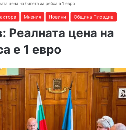
ата цена на билета за рейса е 1 евро
дактора
Мнения
Новини
Община Пловдив
: Реалната цена на
а е 1 евро