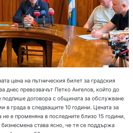
лната цена на пътническия билет за градския
аза днес превозвачът Петко Ангелов, който до
е подпише договора с общината за обслужване
ии в града в следващите 10 години. Цената за
а не е променяна в последните близо 15 години,
а бизнесмена става ясно, че тя се поддържа