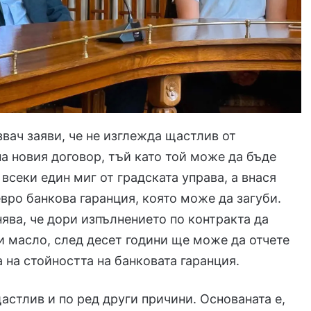
вач заяви, че не изглежда щастлив от
а новия договор, тъй като той може да бъде
 всеки един миг от градската управа, а внася
вро банкова гаранция, която може да загуби.
ява, че дори изпълнението по контракта да
и масло, след десет години ще може да отчете
а на стойността на банковата гаранция.
щастлив и по ред други причини. Основаната е,