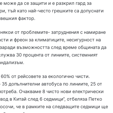
не може да се защити и е разкрил гард за
ри, тъй като най-често грешките са допуснати
овешкия фактор.
някои от проблемите- затруднения с намиране
асти и фреон за климатиците, несигурност на
 заради възможността след време общината да
служва 30 процента от линиите, системният
андализъм.
60% от рейсовете за екологично чисти.
35 допълнителни автобуса по линиите, 25 от
потреба. Очакваме 8 чисто нови електрически
авод в Китай след 6 седмици“, отбеляза Петко
посочи, че в рамките на следващите седмици ще