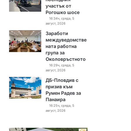
участък от
Рогошко шосе
16:34ч, сряда, 5
август, 2026
Заработи
междуведомстве
ната работна
група за
Околовръстното
16:29ч, сряда, 5
август, 2026
ДБ-Пловдив с
призив към
Румен Радев за
Панаира
16:25ч, сряда, 5
август, 2026