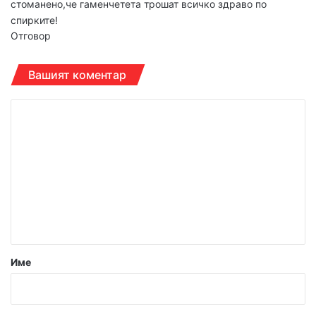
стоманено,че гаменчетета трошат всичко здраво по
спирките!
Отговор
Вашият коментар
К
о
м
е
н
т
а
р
Име
:
*