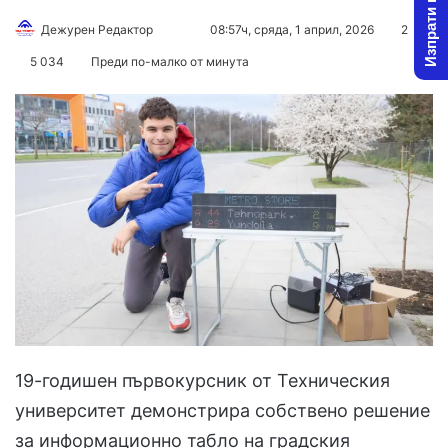
Изпрати новина
Follow
Send
Дежурен Редактор
08:57ч, сряда, 1 април, 2026
2
on
an
5 034
Преди по-малко от минута
X
email
19-годишен първокурсник от Техническия
университет демонстрира собствено решение
за информационно табло на градския