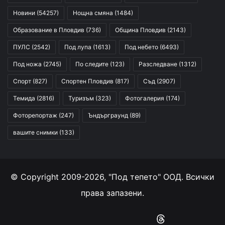
Новини
(54257)
Нощна смяна
(1484)
Образование в Пловдив
(736)
Община Пловдив
(2143)
ПУЛС
(2542)
Под лупа
(1613)
Под небето
(6493)
Под ножа
(2745)
По следите
(123)
Разследване
(1312)
Спорт
(827)
Спортен Пловдив
(817)
Съд
(2907)
Темида
(2816)
Туризъм
(323)
Фотогалерия
(174)
Фоторепортаж
(247)
Ъндърграунд
(89)
вашите снимки
(133)
© Copyright 2009-2026, "Под тепето" ООД. Всички
права запазени.
Facebook
YouTube
Instagram
RSS
Threads