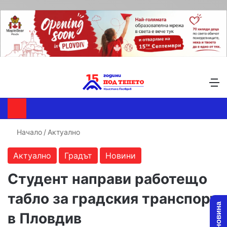
Търсене ...
Switch skin
М
Начало
/
Актуално
Актуално
Градът
Новини
Студент направи работещо
табло за градския транспорт
в Пловдив