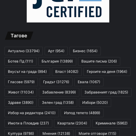
Тагове
Актуално
(33794)
Арт
(954)
Бизнес
(1654)
Ботев Пд
(111)
България
(13899)
Вашите писма
(206)
Вкусът на града
(994)
Власт
(4082)
Героите на деня
(1964)
Гласове
(5979)
Градът
(31276)
Евала
(1067)
Живот
(11034)
Забавление
(8399)
Забравеният град
(1825)
Здраве
(3890)
Зелен град
(1358)
Избори
(5020)
Избор на редактора
(2410)
Изпод тепето
(4899)
Имоти в Пловдив
(237)
Квартали
(2304)
Криминале
(5962)
Култура
(9786)
Мнения
(12138)
Моите отговори
(115)