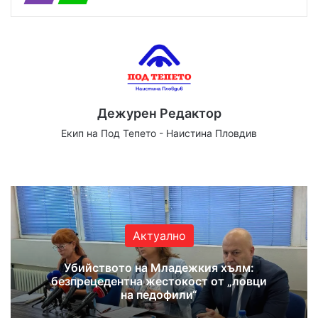
Дежурен Редактор
Екип на Под Тепето - Наистина Пловдив
Website
Facebook
X
YouTube
Instagram
Актуално
Убийството на Младежкия хълм:
безпрецедентна жестокост от „ловци
на педофили“