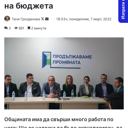
Изпрати новина
на бюджета
Таня Грозданова
F
S
18:33ч, понеделник, 7 март, 2022
o
e
3
991
2 минути
l
n
l
d
o
a
w
n
o
e
n
m
X
a
i
l
Общината има да свърши много работа по
него
:
Ще се наложи да бъде актуализиран, да