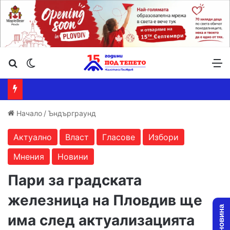
Търсене ...
Switch skin
М
Начало
/
Ъндърграунд
Актуално
Власт
Гласове
Избори
Мнения
Новини
Пари за градската
железница на Пловдив ще
има след актуализацията