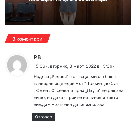
3 коментари
к
PB
а
15:36ч, вторник, 8 март, 2022 в 15:36ч
з
Надлез „Родопи“ е от соца, мисля беше
а
планиран още един – от “ Тракия“ до бул
:
„Южен“. Отсечката през „Лаута“ не решава
нищо, но дава строителна линия и както
виждам – започва да се използва.
Отговор