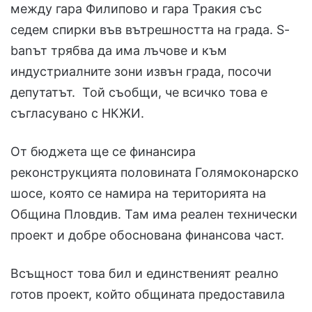
между гара Филипово и гара Тракия със
седем спирки във вътрешността на града. S-
banът трябва да има лъчове и към
индустриалните зони извън града, посочи
депутатът. Той съобщи, че всичко това е
съгласувано с НКЖИ.
От бюджета ще се финансира
реконструкцията половината Голямоконарско
шосе, която се намира на територията на
Община Пловдив. Там има реален технически
проект и добре обоснована финансова част.
Всъщност това бил и единственият реално
готов проект, който общината предоставила