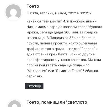
к
Тонто
а
00:39ч, вторник, 8 март, 2022 в 00:39ч
з
Какви са тези мечти? Или по-скоро димки.
а
Ние нямахме пари да запазим тролейбусната
:
мрежа, сега ще дадат 200 млн. за градска
железница. В Пловдив за 33г. се броят на
пръсти, пътните проекти, които облекчават
трафика вътре в града – надлез “Родопи” и
една отсечка през Лаута. Всичко друго е
преасфалтиране с ужасно качество. Ми този
пробив под гарата къде ще отиде – по
“Македония” или “Димитър Талев”? Айде по-
сериозно.
Отговор
Тонто, помниш ли "светлото