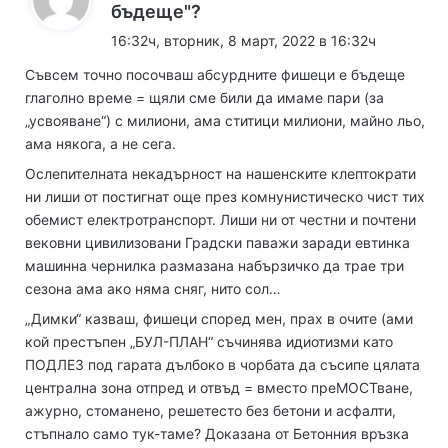
к
бъдеще"?
а
16:32ч, вторник, 8 март, 2022 в 16:32ч
з
Съвсем точно посочваш абсурдните фишеци е бъдеще
а
глаголно време = щяли сме били да имаме пари (за
:
„усвояване“) с милиони, ама ститици милиони, майно льо,
ама някога, а не сега.
Ослепителната некадърност на нашенските клептократи
ни лиши от постигнат още през комнунистическо чист тих
обемист електротранспорт. Лиши ни от честни и почтени
вековни цивилизовани Градски паважи заради евтинка
машинна чернилка размазана набързичко да трае три
сезона ама ако няма сняг, нито сол…
„Димки“ казваш, фишеци според мен, прах в очите (ами
кой престъпен „БУЛ-ПЛАН“ съчинява идиотизми като
ПОДЛЕЗ под гарата дълбоко в чорбата да съсипе цялата
централна зона отпред и отвъд = вместо преМОСТване,
ажурно, стоманено, решетесто без бетони и асфалти,
стъпнало само тук-таме? Доказана от Бетонния връзка