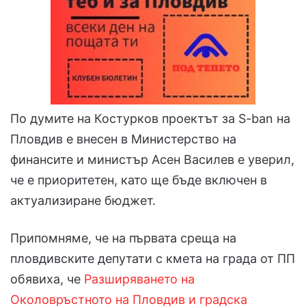
По думите на Костурков проектът за S-ban на
Пловдив е внесен в Министерство на
финансите и министър Асен Василев е уверил,
че е приоритетен, като ще бъде включен в
актуализиране бюджет.
Припомняме, че на първата среща на
пловдивските депутати с кмета на града от ПП
обявиха, че
Разширяването на
Околовръстното на Пловдив и градска