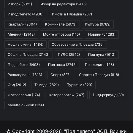
Избори
(5021)
Избор на редактора
(2415)
Изпод тепето
(4900)
Имоти в Пловдив
(237)
Квартали
(2304)
Криминале
(5973)
Култура
(9789)
Мнения
(12142)
Моите отговори
(115)
Новини
(54283)
Нощна смяна
(1484)
Образование в Пловдив
(736)
Община Пловдив
(2143)
ПУЛС
(2542)
Под лупа
(1613)
Под небето
(6493)
Под ножа
(2745)
По следите
(123)
Разследване
(1313)
Спорт
(827)
Спортен Пловдив
(818)
Съд
(2912)
Темида
(2821)
Туризъм
(323)
Фотогалерия
(174)
Фоторепортаж
(247)
Ъндърграунд
(89)
вашите снимки
(134)
© Copyright 2009-2026, "Под тепето" ООД. Всички