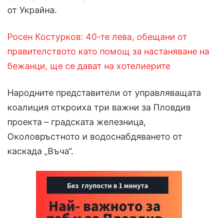
от Украйна.
Росен Костурков: 40-те лева, обещани от
правителството като помощ за настаняване на
бежанци, ще се дават на хотелиерите
Народните представители от управляващата
коалиция откроиха три важни за Пловдив
проекта – градската железница,
Околовръстното и водоснабдяването от
каскада „Въча“.