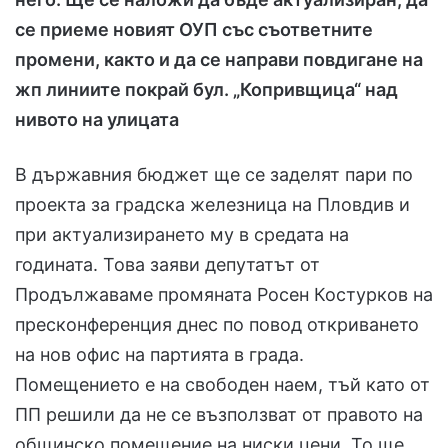
се приеме новият ОУП със съответните
промени, както и да се направи повдигане на
жп линиите покрай бул. „Копривщица“ над
нивото на улицата
В държавния бюджет ще се заделят пари по
проекта за градска железница на Пловдив и
при актуализирането му в средата на
годината. Това заяви депутатът от
Продължаваме промяната Росен Костурков на
пресконференция днес по повод откриването
на нов офис на партията в града.
Помещението е на свободен наем, тъй като от
ПП решили да не се възползват от правото на
общинско помещение на ниски цени. То ще