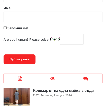
р
Име
:
*
Запомни ме!
Are you human? Please solve:
Кошмарът на една майка в съда
17:14ч, петък, 7 август, 2026