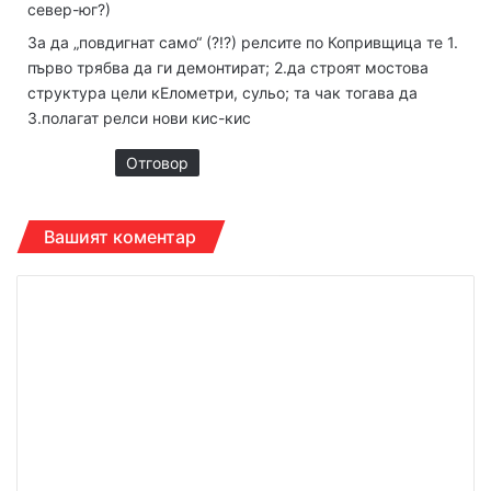
север-юг?)
За да „повдигнат само“ (?!?) релсите по Копривщица те 1.
първо трябва да ги демонтират; 2.да строят мостова
структура цели кЕлометри, сульо; та чак тогава да
3.полагат релси нови кис-кис
Отговор
Вашият коментар
К
о
м
е
н
т
а