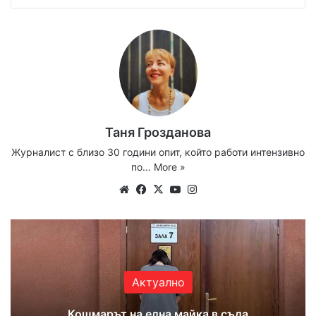
Таня Грозданова
Журналист с близо 30 години опит, който работи интензивно
по…
More »
We
Fa
X
Yo
Ins
bsi
ce
uT
tag
te
bo
ub
ra
ok
e
m
Актуално
Кошмарът на една майка в съда