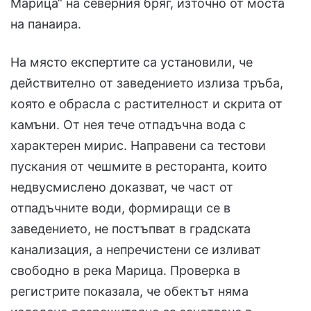
Марица“ на северния бряг, източно от моста
на панаира.
На място експертите са установили, че
действително от заведението излиза тръба,
която е обрасла с растителност и скрита от
камъни. От нея тече отпадъчна вода с
характерен мирис. Направени са тестови
пускания от чешмите в ресторанта, които
недвусмислено доказват, че част от
отпадъчните води, формиращи се в
заведението, не постъпват в градската
канализация, а непречистени се изливат
свободно в река Марица. Проверка в
регистрите показала, че обектът няма