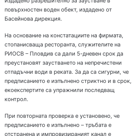
издадено разрешително за заустване в
повърхностен воден обект, издадено от
Басейнова дирекция.
На основание на констатациите на фирмата,
стопанисваща ресторанта, служителите на
РИОСВ – Пловдив са дали 5-дневен срок да
преустановят заустването на непречистени
отпадъчни води в реката. За да са сигурни, че
предписанието е изпълнено стриктно и в срок,
екоекспертите са упражнили последващ
контрол.
При повторната проверка е установено, че
предписанието е изпълнено – тръбата е
отстранена и импровизираният канал е