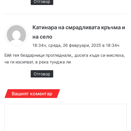
Отговор
Катинара на смрадливата кръчма и
к
на село
а
18:34ч, сряда, 26 февруари, 2025 в 18:34ч
з
Ейй тея бездарници прогледнали,, досега къде си мислеха,
а
че ги изсипват, в река тунджа ли
:
Отговор
Вашият коментар
К
о
м