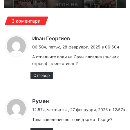
3 коментари
к
Иван Георгиев
а
06:50ч, петък, 28 февруари, 2025 в 06:50ч
з
А отпадните води на Сачи-пловдив (пълни с
а
отрова) , къде отиват ?
:
Отговор
к
Румен
а
12:57ч, четвъртък, 27 февруари, 2025 в 12:57ч
з
Това заведение не го ли държат Гърци?
а
: