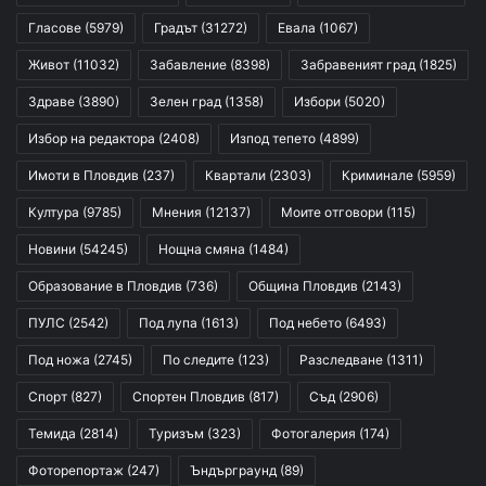
Гласове
(5979)
Градът
(31272)
Евала
(1067)
Живот
(11032)
Забавление
(8398)
Забравеният град
(1825)
Здраве
(3890)
Зелен град
(1358)
Избори
(5020)
Избор на редактора
(2408)
Изпод тепето
(4899)
Имоти в Пловдив
(237)
Квартали
(2303)
Криминале
(5959)
Култура
(9785)
Мнения
(12137)
Моите отговори
(115)
Новини
(54245)
Нощна смяна
(1484)
Образование в Пловдив
(736)
Община Пловдив
(2143)
ПУЛС
(2542)
Под лупа
(1613)
Под небето
(6493)
Под ножа
(2745)
По следите
(123)
Разследване
(1311)
Спорт
(827)
Спортен Пловдив
(817)
Съд
(2906)
Темида
(2814)
Туризъм
(323)
Фотогалерия
(174)
Фоторепортаж
(247)
Ъндърграунд
(89)