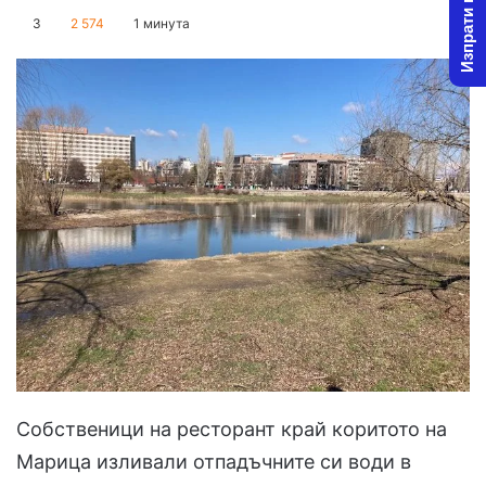
Изпрати новина
on
an
3
2 574
1 минута
X
email
Собственици на ресторант край коритото на
Марица изливали отпадъчните си води в