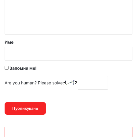
е
н
т
а
р
Име
:
*
Запомни ме!
Are you human? Please solve: