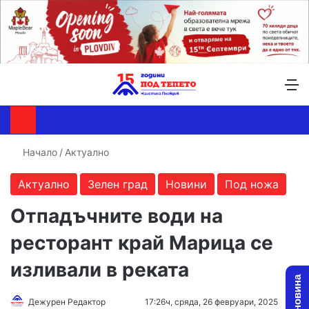
Търсене ...
Switch skin
М
Начало
/
Актуално
Актуално
Зелен град
Новини
Под ножа
Отпадъчните води на
ресторант край Марица се
изливали в реката
Follow
Send
Дежурен Редактор
17:26ч, сряда, 26 февруари, 2025