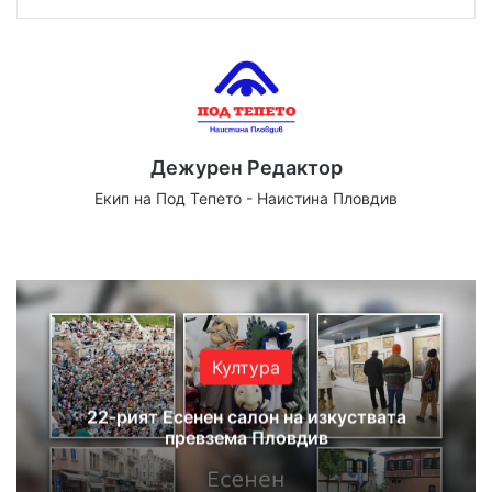
Дежурен Редактор
Екип на Под Тепето - Наистина Пловдив
Website
Facebook
X
YouTube
Instagram
Култура
22-рият Есенен салон на изкуствата
превзема Пловдив