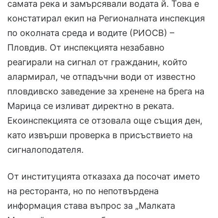
самата река и замърсявали водата й. Това е
констатирал екип на Регионалната инспекция
по околната среда и водите (РИОСВ) –
Пловдив. От инспекцията незабавно
реагирали на сигнал от гражданин, който
алармирал, че отпадъчни води от известно
пловдивско заведение за хренене на брега на
Марица се изливат директно в реката.
Екоинспекцията се отзовала още същия ден,
като извърши проверка в присъствието на
сигналоподателя.
От институцията отказаха да посочат името
на ресторанта, но по непотвърдена
информация става въпрос за „Малката