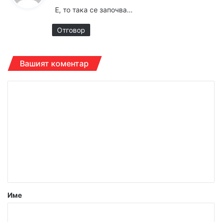
з
Е, то така се започва…
а
:
Отговор
Вашият коментар
К
о
м
е
н
т
а
р
Име
:
*