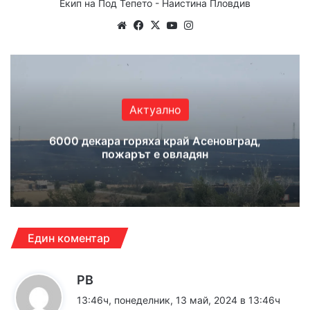
Екип на Под Тепето - Наистина Пловдив
Website
Facebook
X
YouTube
Instagram
Актуално
6000 декара горяха край Асеновград,
пожарът е овладян
Един коментар
к
PB
а
13:46ч, понеделник, 13 май, 2024 в 13:46ч