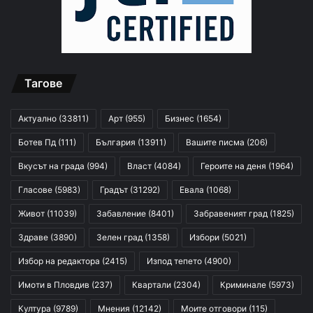
Тагове
Актуално
(33811)
Арт
(955)
Бизнес
(1654)
Ботев Пд
(111)
България
(13911)
Вашите писма
(206)
Вкусът на града
(994)
Власт
(4084)
Героите на деня
(1964)
Гласове
(5983)
Градът
(31292)
Евала
(1068)
Живот
(11039)
Забавление
(8401)
Забравеният град
(1825)
Здраве
(3890)
Зелен град
(1358)
Избори
(5021)
Избор на редактора
(2415)
Изпод тепето
(4900)
Имоти в Пловдив
(237)
Квартали
(2304)
Криминале
(5973)
Култура
(9789)
Мнения
(12142)
Моите отговори
(115)