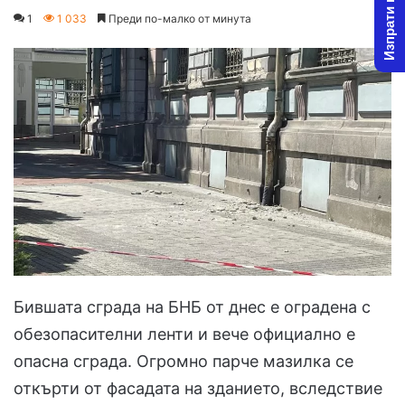
Изпрати новина
on
an
1
1 033
Преди по-малко от минута
X
email
Бившата сграда на БНБ от днес е оградена с
обезопасителни ленти и вече официално е
опасна сграда. Огромно парче мазилка се
откърти от фасадата на зданието, вследствие