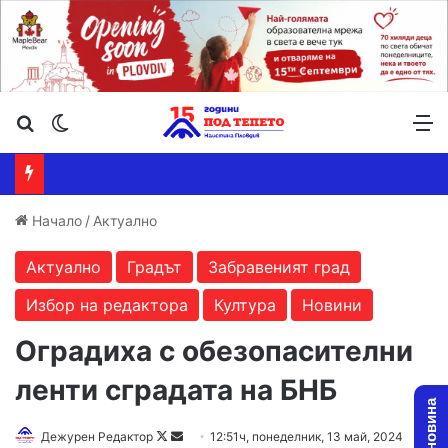
Търсене ...
Switch skin
М
Начало
/
Актуално
Актуално
Градът
Забравеният град
Избор на редактора
Култура
Новини
Оградиха с обезопасителни
ленти сградата на БНБ
Follow
Send
Дежурен Редактор
12:51ч, понеделник, 13 май, 2024