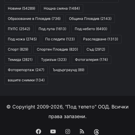
Новини
(54289)
Нощна смяна
(1484)
Образование в Пловдив
(736)
Община Пловдив
(2143)
ПУЛС
(2542)
Под лупа
(1613)
Под небето
(6493)
Под ножа
(2745)
По следите
(123)
Разследване
(1313)
Спорт
(829)
Спортен Пловдив
(820)
Съд
(2912)
Темида
(2821)
Туризъм
(323)
Фотогалерия
(174)
Фоторепортаж
(247)
Ъндърграунд
(89)
вашите снимки
(134)
© Copyright 2009-2026, "Под тепето" ООД. Всички
права запазени.
Facebook
YouTube
Instagram
RSS
Threads