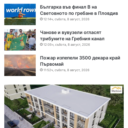
Българка във финал B на
Световното по гребане в Пловдив
12:14ч, събота, 8 август, 2026
Чанове и вувузели огласят
трибуните на Гребния канал
12:05ч, събота, 8 август, 2026
Пожар изпепели 3500 декара край
Първомай
11:52ч, събота, 8 август, 2026