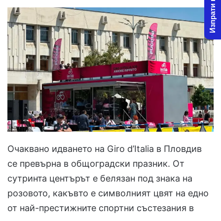
Изпрати новина
Очаквано идването на Giro d’Italia в Пловдив
се превърна в общоградски празник. От
сутринта центърът е белязан под знака на
розовото, какъвто е символният цвят на едно
от най-престижните спортни състезания в