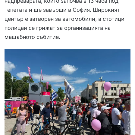
надпреварата, който започва в 13 часа под
тепетата и ще завърши в София. Широкият
център е затворен за автомобили, а стотици
полицаи се грижат за организацията на
мащабното събитие.