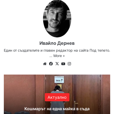
Ивайло Дернев
Един от създателите и главен редактор на сайта Под тепето.
…
More »
Website
Facebook
X
YouTube
Instagram
Актуално
Кошмарът на една майка в съда