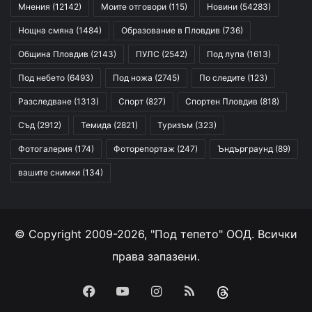
Мнения
(12142)
Моите отговори
(115)
Новини
(54283)
Нощна смяна
(1484)
Образование в Пловдив
(736)
Община Пловдив
(2143)
ПУЛС
(2542)
Под лупа
(1613)
Под небето
(6493)
Под ножа
(2745)
По следите
(123)
Разследване
(1313)
Спорт
(827)
Спортен Пловдив
(818)
Съд
(2912)
Темида
(2821)
Туризъм
(323)
Фотогалерия
(174)
Фоторепортаж
(247)
Ъндърграунд
(89)
вашите снимки
(134)
© Copyright 2009-2026, "Под тепето" ООД. Всички
права запазени.
Facebook
YouTube
Instagram
RSS
Threads