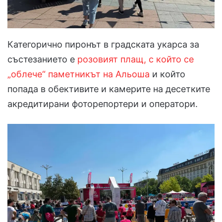
Категорично пиронът в градската укарса за
състезанието е
розовият плащ, с който се
„облече“ паметникът на Альоша
и който
попада в обективите и камерите на десетките
акредитирани фоторепортери и оператори.