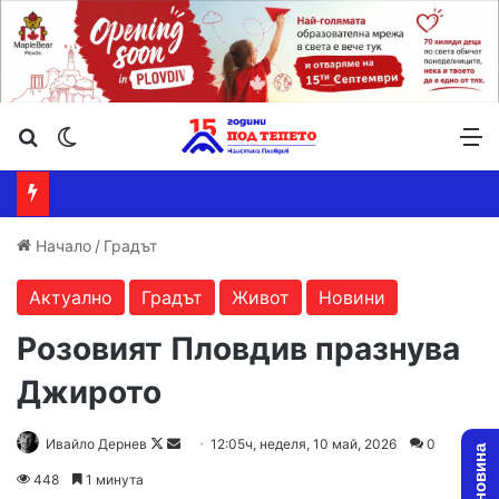
Търсене ...
Switch skin
М
Начало
/
Градът
Актуално
Градът
Живот
Новини
Розовият Пловдив празнува
Джирото
Follow
Send
Ивайло Дернев
12:05ч, неделя, 10 май, 2026
0
on
an
448
1 минута
X
email