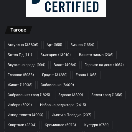
Тагове
Актуално
(33806)
Арт
(955)
Бизнес
(1654)
Ботев Пд
(111)
България
(13910)
Вашите писма
(206)
Вкусът на града
(994)
Власт
(4084)
Героите на деня
(1964)
Гласове
(5983)
Градът
(31289)
Евала
(1068)
Живот
(11038)
Забавление
(8400)
Забравеният град
(1825)
Здраве
(3890)
Зелен град
(1358)
Избори
(5021)
Избор на редактора
(2415)
Изпод тепето
(4900)
Имоти в Пловдив
(237)
Квартали
(2304)
Криминале
(5973)
Култура
(9789)