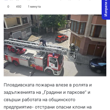
Изпрати новина
on
an
0
492
1 минута
X
email
Пловдивската пожарна влезе в ролята и
задълженията на „Градини и паркове“ и
свърши работата на общинското
предприятие- отстрани опасни клони на