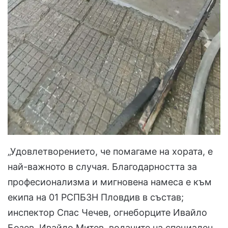
„Удовлетворението, че помагаме на хората, е
най-важното в случая. Благодарността за
професионализма и мигновена намеса е към
екипа на 01 РСПБЗН Пловдив в състав;
инспектор Спас Чечев, огнеборците Ивайло
Бозев, Ивайло Митев, водачите на специален