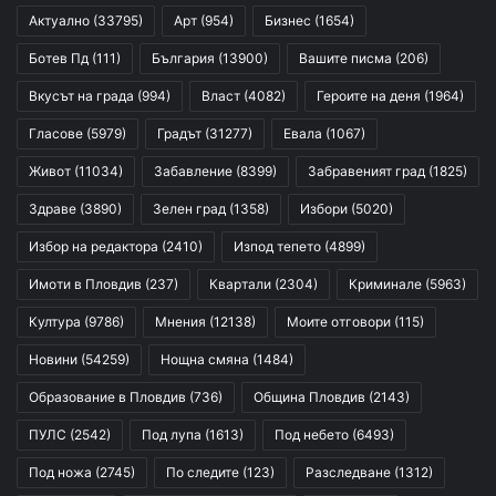
Актуално
(33795)
Арт
(954)
Бизнес
(1654)
Ботев Пд
(111)
България
(13900)
Вашите писма
(206)
Вкусът на града
(994)
Власт
(4082)
Героите на деня
(1964)
Гласове
(5979)
Градът
(31277)
Евала
(1067)
Живот
(11034)
Забавление
(8399)
Забравеният град
(1825)
Здраве
(3890)
Зелен град
(1358)
Избори
(5020)
Избор на редактора
(2410)
Изпод тепето
(4899)
Имоти в Пловдив
(237)
Квартали
(2304)
Криминале
(5963)
Култура
(9786)
Мнения
(12138)
Моите отговори
(115)
Новини
(54259)
Нощна смяна
(1484)
Образование в Пловдив
(736)
Община Пловдив
(2143)
ПУЛС
(2542)
Под лупа
(1613)
Под небето
(6493)
Под ножа
(2745)
По следите
(123)
Разследване
(1312)