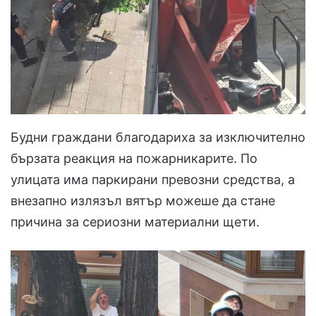
Будни граждани благодариха за изключително
бързата реакция на пожарникарите. По
улицата има паркирани превозни средства, а
внезапно излязъл вятър можеше да стане
причина за сериозни материални щети.