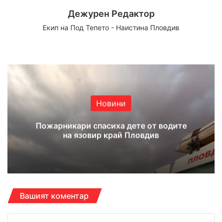
Дежурен Редактор
Екип на Под Тепето - Наистина Пловдив
Website
Facebook
X
YouTube
Instagram
Новини
Пожарникари спасиха дете от водите
на язовир край Пловдив
Вашият коментар
К