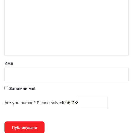
о
м
е
н
т
а
р
Име
:
*
Запомни ме!
Are you human? Please solve: