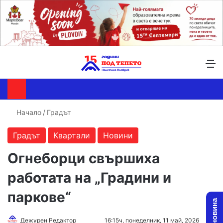
Търсене ...
Switch skin
М
Начало
/
Градът
Градът
Квартали
Новини
Огнеборци свършиха
работата на „Градини и
паркове“
Follow
Send
Дежурен Редактор
16:15ч, понеделник, 11 май, 2026