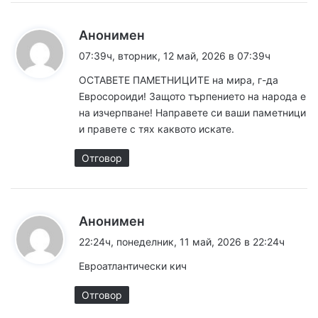
к
Анонимен
а
07:39ч, вторник, 12 май, 2026 в 07:39ч
з
ОСТАВЕТЕ ПАМЕТНИЦИТЕ на мира, г-да
а
Евросороиди! Защото търпението на народа е
:
на изчерпване! Направете си ваши паметници
и правете с тях каквото искате.
Отговор
к
Анонимен
а
22:24ч, понеделник, 11 май, 2026 в 22:24ч
з
Евроатлантически кич
а
:
Отговор