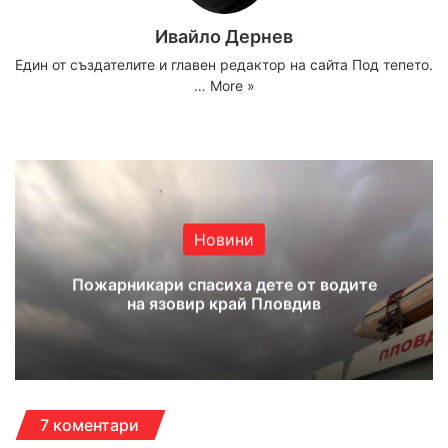
Ивайло Дернев
Един от създателите и главен редактор на сайта Под тепето.
…
More »
Website
Facebook
X
YouTube
Instagram
Новини
Пожарникари спасиха дете от водите
на язовир край Пловдив
7 коментари