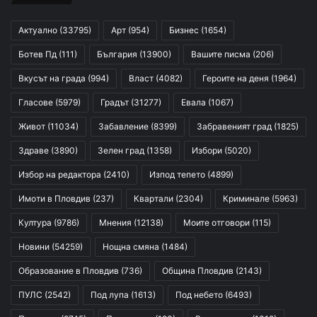
Актуално
(33795)
Арт
(954)
Бизнес
(1654)
Ботев Пд
(111)
България
(13900)
Вашите писма
(206)
Вкусът на града
(994)
Власт
(4082)
Героите на деня
(1964)
Гласове
(5979)
Градът
(31277)
Евала
(1067)
Живот
(11034)
Забавление
(8399)
Забравеният град
(1825)
Здраве
(3890)
Зелен град
(1358)
Избори
(5020)
Избор на редактора
(2410)
Изпод тепето
(4899)
Имоти в Пловдив
(237)
Квартали
(2304)
Криминале
(5963)
Култура
(9786)
Мнения
(12138)
Моите отговори
(115)
Новини
(54259)
Нощна смяна
(1484)
Образование в Пловдив
(736)
Община Пловдив
(2143)
ПУЛС
(2542)
Под лупа
(1613)
Под небето
(6493)