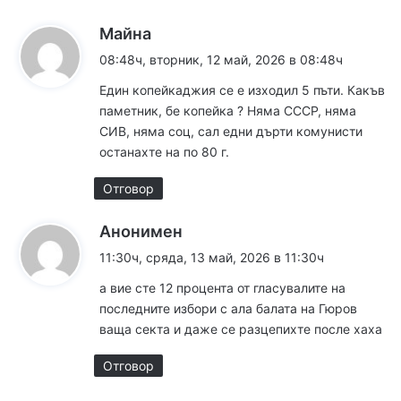
к
Майна
а
08:48ч, вторник, 12 май, 2026 в 08:48ч
з
Един копейкаджия се е изходил 5 пъти. Какъв
а
паметник, бе копейка ? Няма СССР, няма
:
СИВ, няма соц, сал едни дърти комунисти
останахте на по 80 г.
Отговор
к
Анонимен
а
11:30ч, сряда, 13 май, 2026 в 11:30ч
з
а вие сте 12 процента от гласувалите на
а
последните избори с ала балата на Гюров
:
ваща секта и даже се разцепихте после хаха
Отговор