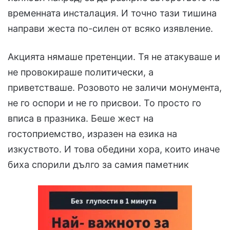
временната инсталация. И точно тази тишина
направи жеста по-силен от всяко изявление.
Акцията нямаше претенции. Тя не атакуваше и
не провокираше политически, а
приветстваше. Розовото не заличи монумента,
не го оспори и не го присвои. То просто го
вписа в празника. Беше жест на
гостоприемство, изразен на езика на
изкуството. И това обедини хора, които иначе
биха спорили дълго за самия паметник