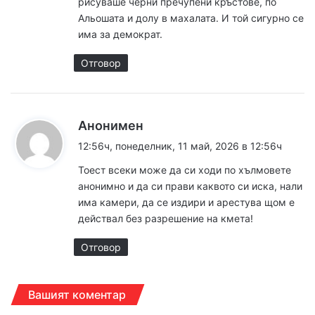
рисуваше черни пречупени кръстове, по
Альошата и долу в махалата. И той сигурно се
има за демократ.
Отговор
к
Анонимен
а
12:56ч, понеделник, 11 май, 2026 в 12:56ч
з
Тоест всеки може да си ходи по хълмовете
а
анонимно и да си прави каквото си иска, нали
:
има камери, да се издири и арестува щом е
действал без разрешение на кмета!
Отговор
Вашият коментар