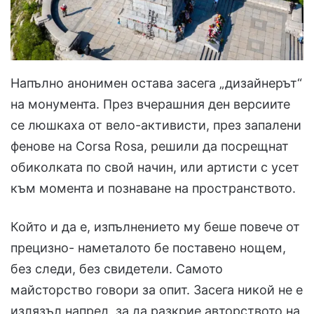
Напълно анонимен остава засега „дизайнерът“
на монумента. През вчерашния ден версиите
се люшкаха от вело-активисти, през запалени
фенове на Corsa Rosa, решили да посрещнат
обиколката по свой начин, или артисти с усет
към момента и познаване на пространството.
Който и да е, изпълнението му беше повече от
прецизно- наметалото бе поставено нощем,
без следи, без свидетели. Самото
майсторство говори за опит. Засега никой не е
излязъл напред, за да разкрие авторството на