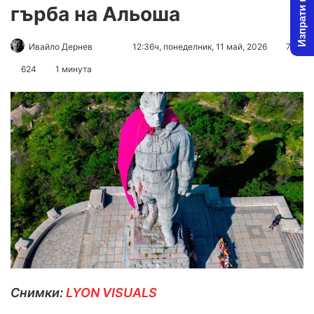
Изпрати новина
гърба на Альоша
Follow
Send
Ивайло Дернев
12:36ч, понеделник, 11 май, 2026
7
on
an
624
1 минута
X
email
Снимки:
LYON VISUALS