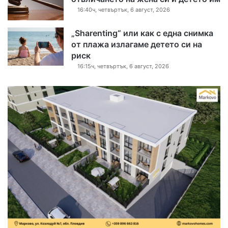
16:40ч, четвъртък, 6 август, 2026
„Sharenting“ или как с една снимка
от плажа излагаме детето си на
риск
16:15ч, четвъртък, 6 август, 2026