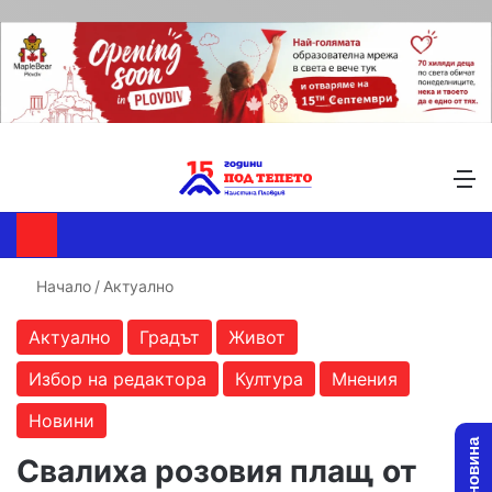
Търсене ...
Switch skin
М
Начало
/
Актуално
Актуално
Градът
Живот
Избор на редактора
Култура
Мнения
Новини
Свалиха розовия плащ от