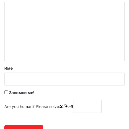
К
о
м
е
н
т
а
р
Име
:
*
Запомни ме!
Are you human? Please solve: