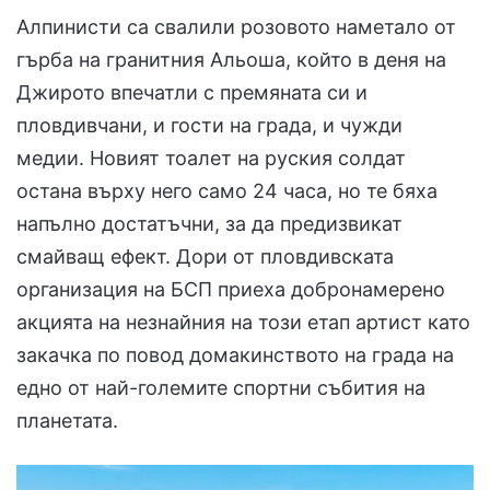
Алпинисти са свалили розовото наметало от
гърба на гранитния Альоша, който в деня на
Джирото впечатли с премяната си и
пловдивчани, и гости на града, и чужди
медии. Новият тоалет на руския солдат
остана върху него само 24 часа, но те бяха
напълно достатъчни, за да предизвикат
смайващ ефект. Дори от пловдивската
организация на БСП приеха добронамерено
акцията на незнайния на този етап артист като
закачка по повод домакинството на града на
едно от най-големите спортни събития на
планетата.