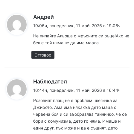
к
Андрей
а
19:06ч, понеделник, 11 май, 2026 в 19:06ч
з
Не пипайте Альоша с мръсните си ръце!Ако не
а
беше той нямаше да има маала
:
Отговор
к
Наблюдател
а
16:44ч, понеделник, 11 май, 2026 в 16:44ч
з
Розовият плащ не е проблем, шегичка за
а
Джирото. Ама има някакъв дето маца с
:
червена боя и си въобразява тайничко, че се
бори с комунизма, дето го няма. Имаше и
един друг, пък може и да е същият, дето