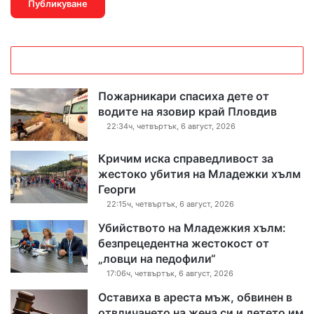
Пожарникари спасиха дете от
водите на язовир край Пловдив
22:34ч, четвъртък, 6 август, 2026
Кричим иска справедливост за
жестоко убития на Младежки хълм
Георги
22:15ч, четвъртък, 6 август, 2026
Убийството на Младежкия хълм:
безпрецедентна жестокост от
„ловци на педофили“
17:06ч, четвъртък, 6 август, 2026
Оставиха в ареста мъж, обвинен в
отвличането на жена си и детето им