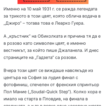
Именно на 10 май 1931 г. се ражда легендата
за трикото в този цвят, която облича водача в
„Джиро“ – тогава това е Леарко Гуера.
А „кръстник“ на Обиколката и причина тя да е
в розово като символен цвят, е именно
вестникът, за който пише Джаланела. И днес
страниците на „Гадзета“ са розови.
Вчера този цвят се виждаше навсякъде из
центъра на София за лудия финал с
фотофиниш, спечелен от френския спринтьор
Пол Мание („Soudal-Quick Step“). Колко хора е
имало на старта в Пловдив, на финала в
столицата, а и във всяко едно населено място