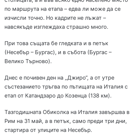
по маршрута на етапа – едва ли може да се
изчисли точно. Но кадрите не лъжат –
навсякъде изглеждаха страшно много.
При това същата бе гледката и в петък
(Несебър – Бургас), и в събота (Бургас –
Велико Търново).
Днес е почивен ден на „Джиро“, а от утре
състезанието тръгва по пътищата на Италия с
етап от Катандзаро до Козенца (138 км).
Тазгодишната Обиколка на Италия завършва в
Рим на 31 май, а в петък, само преди три дни,
стартира от улиците на Несебър.