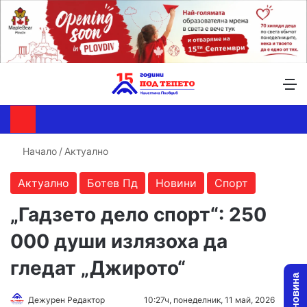
Търсене ...
Switch skin
М
Начало
/
Актуално
Актуално
Ботев Пд
Новини
Спорт
„Гадзето дело спорт“: 250
000 души излязоха да
гледат „Джирото“
Follow
Send
Дежурен Редактор
10:27ч, понеделник, 11 май, 2026