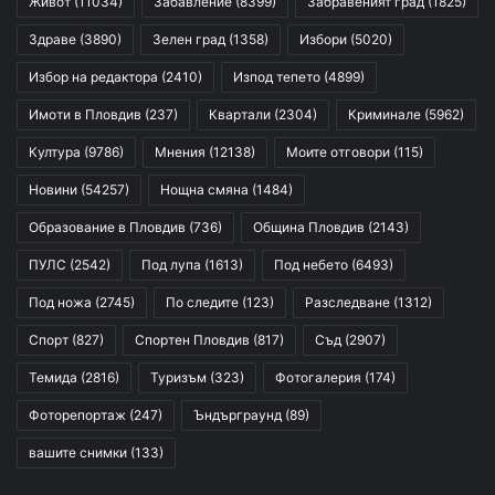
Живот
(11034)
Забавление
(8399)
Забравеният град
(1825)
Здраве
(3890)
Зелен град
(1358)
Избори
(5020)
Избор на редактора
(2410)
Изпод тепето
(4899)
Имоти в Пловдив
(237)
Квартали
(2304)
Криминале
(5962)
Култура
(9786)
Мнения
(12138)
Моите отговори
(115)
Новини
(54257)
Нощна смяна
(1484)
Образование в Пловдив
(736)
Община Пловдив
(2143)
ПУЛС
(2542)
Под лупа
(1613)
Под небето
(6493)
Под ножа
(2745)
По следите
(123)
Разследване
(1312)
Спорт
(827)
Спортен Пловдив
(817)
Съд
(2907)
Темида
(2816)
Туризъм
(323)
Фотогалерия
(174)
Фоторепортаж
(247)
Ъндърграунд
(89)
вашите снимки
(133)