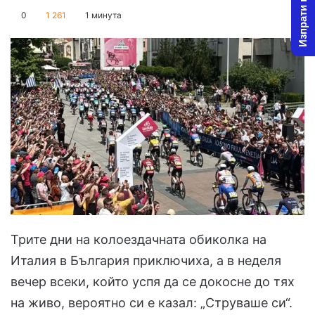
Изпрати новина
on
an
0
1 261
1 минута
X
email
Трите дни на колоездачната обиколка на
Италия в България приключиха, а в неделя
вечер всеки, който успя да се докосне до тях
на живо, вероятно си е казал: „Струваше си“.