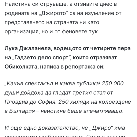
Наистина си струваше, а отзивите днес в
родината на „Джирото“ са на изумление от
представянето на страната ни като
организация, но и от феновете тук.
Лука Джаланела, водещото от четирите пера
на „Гадзето дело спорт“, които отразяват
Обиколката, написа в репортажа си:
„Какъв спектакъл и каква публика! 250 000
души дойдоха да гледат третия етап от
Пловдив до София. 250 хиляди на колоездене
в България – наистина беше впечатляващо.
И още едно доказателство, че „Джиро“ има
непоклатим глобален статут. Дори в страни,