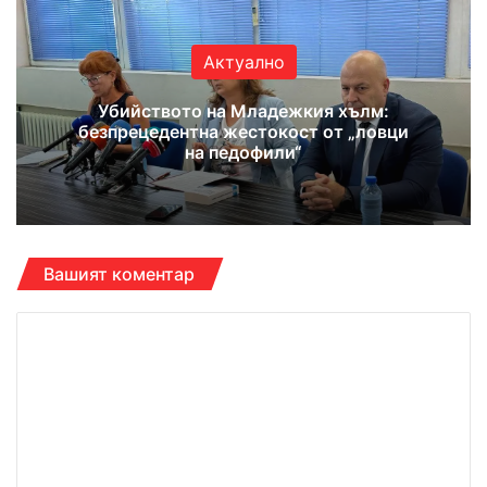
Актуално
Убийството на Младежкия хълм:
безпрецедентна жестокост от „ловци
на педофили“
Вашият коментар
К
о
м
е
н