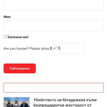
т
а
р
Име
:
*
Запомни ме!
Are you human? Please solve:
Убийството на Младежкия хълм:
безпрецедентна жестокост от