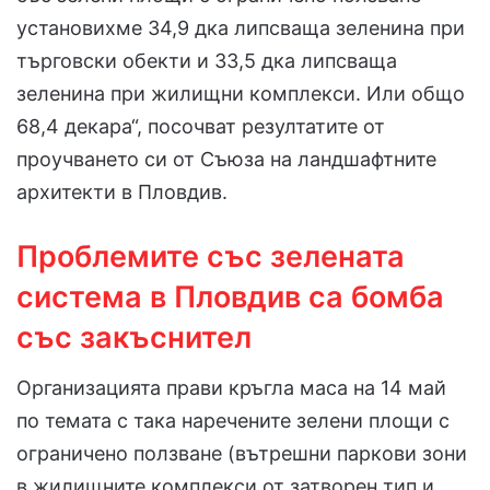
установихме 34,9 дка липсваща зеленина при
търговски обекти и 33,5 дка липсваща
зеленина при жилищни комплекси. Или общо
68,4 декара“, посочват резултатите от
проучването си от Съюза на ландшафтните
архитекти в Пловдив.
Проблемите със зелената
система в Пловдив са бомба
със закъснител
Организацията прави кръгла маса на 14 май
по темата с така наречените зелени площи с
ограничено ползване (вътрешни паркови зони
в жилищните комплекси от затворен тип и