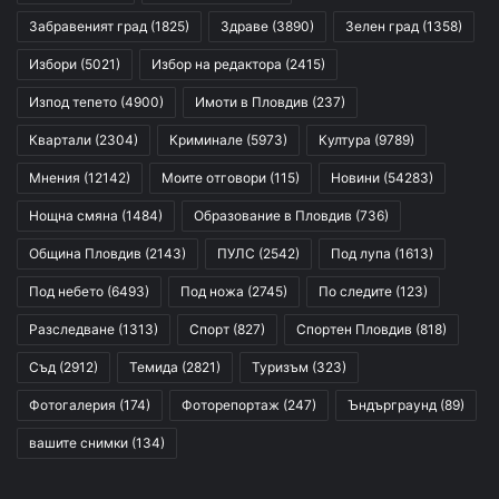
Забравеният град
(1825)
Здраве
(3890)
Зелен град
(1358)
Избори
(5021)
Избор на редактора
(2415)
Изпод тепето
(4900)
Имоти в Пловдив
(237)
Квартали
(2304)
Криминале
(5973)
Култура
(9789)
Мнения
(12142)
Моите отговори
(115)
Новини
(54283)
Нощна смяна
(1484)
Образование в Пловдив
(736)
Община Пловдив
(2143)
ПУЛС
(2542)
Под лупа
(1613)
Под небето
(6493)
Под ножа
(2745)
По следите
(123)
Разследване
(1313)
Спорт
(827)
Спортен Пловдив
(818)
Съд
(2912)
Темида
(2821)
Туризъм
(323)
Фотогалерия
(174)
Фоторепортаж
(247)
Ъндърграунд
(89)
вашите снимки
(134)