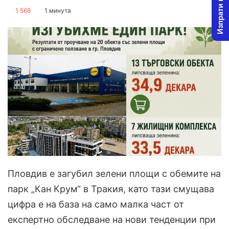
Изпрати новина
on
an
1 568
1 минута
X
email
Пловдив е загубил зелени площи с обемите на
парк „Кан Крум“ в Тракия, като тази смущава
цифра е на база на само малка част от
експертно обследване на нови тенденции при