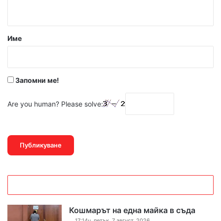
т
а
р
Име
:
*
Запомни ме!
Are you human? Please solve:
Кошмарът на една майка в съда
17:14ч, петък, 7 август, 2026