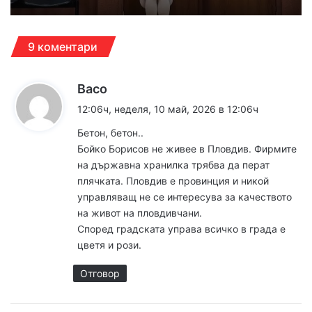
9 коментари
к
Васо
а
12:06ч, неделя, 10 май, 2026 в 12:06ч
з
Бетон, бетон..
а
Бойко Борисов не живее в Пловдив. Фирмите
:
на държавна хранилка трябва да перат
плячката. Пловдив е провинция и никой
управляващ не се интересува за качеството
на живот на пловдивчани.
Според градската управа всичко в града е
цветя и рози.
Отговор