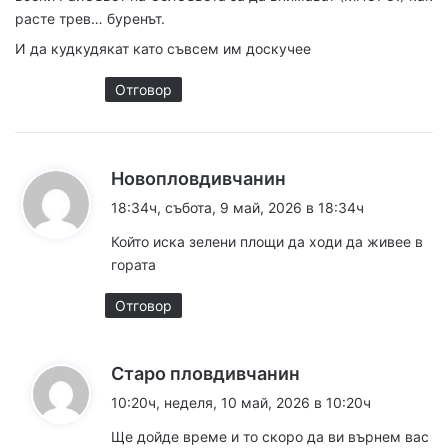
:
расте трев… буренът.
И да кудкудякат като съвсем им доскучее
Отговор
к
Новопловдивчанин
а
18:34ч, събота, 9 май, 2026 в 18:34ч
з
Който иска зелени площи да ходи да живее в
а
гората
:
Отговор
к
Старо пловдивчанин
а
10:20ч, неделя, 10 май, 2026 в 10:20ч
з
Ще дойде време и то скоро да ви върнем вас
а