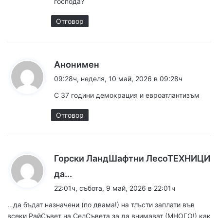
господа?
:
Отговор
к
Анонимен
а
09:28ч, неделя, 10 май, 2026 в 09:28ч
з
С 37 години демокрация и евроатлантизъм
а
:
Отговор
Горски ЛандШафтни ЛесоТЕХНИЦИ
к
да...
а
22:01ч, събота, 9 май, 2026 в 22:01ч
з
…да бъдат назначени (по двама!) на тлъсти заплати във
а
всеки РайСъвет на СелСъвета за да внимават (МНОГО!) как