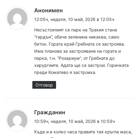
к
Анонимен
а
12:05ч, неделя, 10 май, 2026 в 12:05ч
з
Несъстоялият се парк на Тракия стана
а
“гардън”, обаче зеленина никаква, само
:
бетон. Гората край Гребната се застроява.
Има планове за застрояване на гората и
парка, т.н. “Розариум”, от Гребната до
хирургиите. Адата ще се застрои. Горичката
преди Коматево я застроиха.
Отговор
к
Гражданин
а
10:59ч, неделя, 10 май, 2026 в 10:59ч
з
Къде и в колко часа правите тая кръгла маса,
а