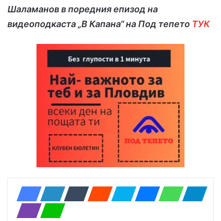
Шаламанов в поредния епизод на
видеоподкаста „В Капана“ на Под тепето
ТУК