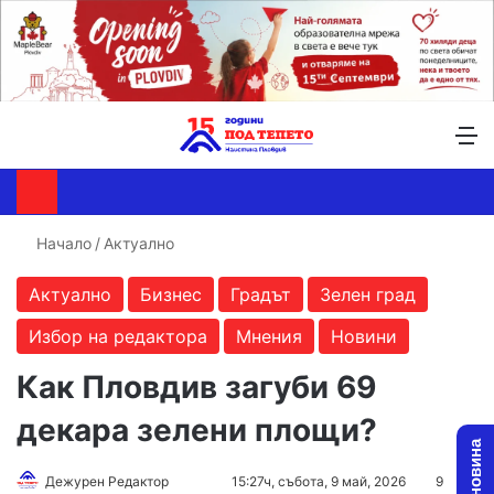
Търсене ...
Switch skin
М
Начало
/
Актуално
Актуално
Бизнес
Градът
Зелен град
Избор на редактора
Мнения
Новини
Как Пловдив загуби 69
декара зелени площи?
Follow
Send
Дежурен Редактор
15:27ч, събота, 9 май, 2026
9