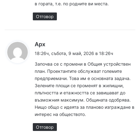
в гората, т.е. по родните ви места.
:
Отговор
к
Арх
а
18:26ч, събота, 9 май, 2026 в 18:26ч
з
Започва се с промени в Общия устройствен
а
план. Проектантите обслужват големите
:
предприемачи. Това им е основната задача.
Зелените площи се променят в жилищни,
плътността и етажността се завишават до
възможния максимум. Общината одобрява.
Нищо общо с идеята за планово изграждане в
интерес на обществото.
Отговор