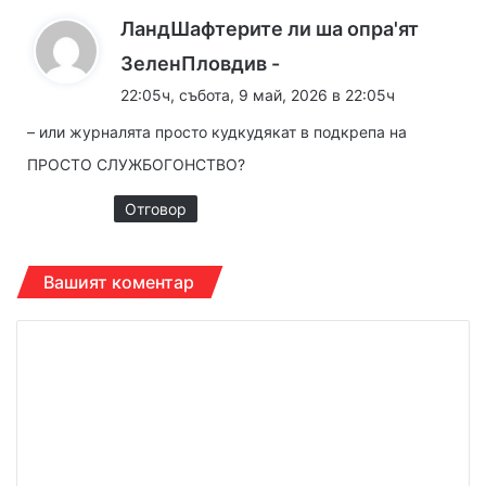
ЛандШафтерите ли ша опра'ят
к
ЗеленПловдив -
а
22:05ч, събота, 9 май, 2026 в 22:05ч
з
– или журналята просто кудкудякат в подкрепа на
а
ПРОСТО СЛУЖБОГОНСТВО?
:
Отговор
Вашият коментар
К
о
м
е
н