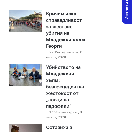
Изпрати новина
Кричим иска
справедливост
за жестоко
убития на
Младежки хълм
Георги
22:15ч, четвъртък, 6
август, 2026
Убийството на
Младежкия
хълм:
безпрецедентна
жестокост от
„ловци на
педофили“
17:06ч, четвъртък, 6
август, 2026
Оставиха в