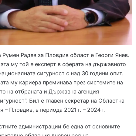
 Румен Радев за Пловдив област е Георги Янев.
ата му той е експерт в сферата на държавното
националната сигурност с над 30 години опит.
та му кариера преминава през системите на
о на отбраната и Държавна агенция
игурност“. Бил е главен секретар на Областна
– Пловдив, в периода 2021 г. – 2024 г.
стните администрации бе една от основните
арително обявения дневен ред на