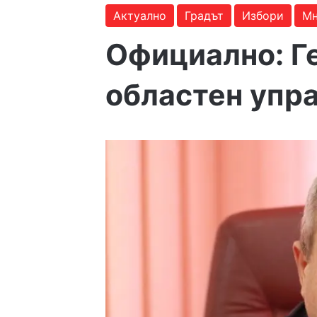
Актуално
Градът
Избори
Мн
Официално: Ге
областен упр