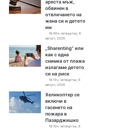
ареста мъж,
обвинен в
отвличането на
жена си и детето
им
16:40ч, четвъртък, 6
август, 2026
„Sharenting“ или
как с една
снимка от плажа
излагаме детето
си на риск
16:15ч, четвъртък, 6
август, 2026
Хеликоптер се
включи в
гасенето на
пожара в
Пазарджишко
16:10ч, четвъртък, 6