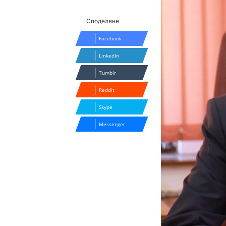
Споделяне
Facebook
LinkedIn
Tumblr
Reddit
Skype
Messenger