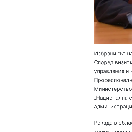
Избраникът на
Според визитк
управление и 
Професионална
Министерствот
„Национална с
администрация 
Рокада в обла
точки в предв