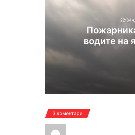
22:34ч
Пожарника
водите на 
22:34ч, четвъртък, 6 ав
22:15ч, четвъртък, 6 ав
3 коментари