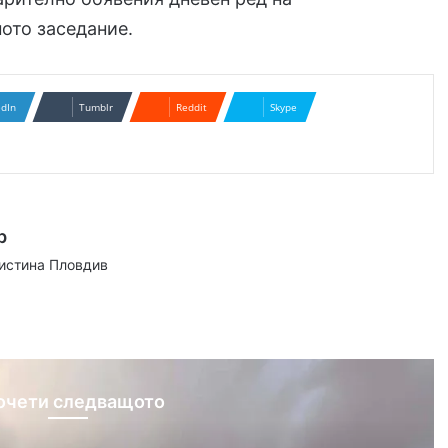
ото заседание.
edIn
Tumblr
Reddit
Skype
р
аистина Пловдив
ram
очети следващото