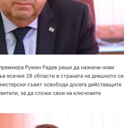
премиера Румен Радев реши да назначи нови
ъв всички 28 области в страната на днешното си
инистерски съвет освободи досега действащите
вители, за да сложи свои на ключовите