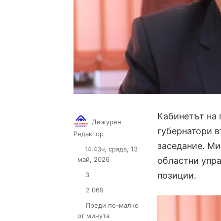
Кабинетът на 
Дежурен
губернатори в
Follow
Send
Редактор
on
an
заседание. М
14:43ч, сряда, 13
X
email
май, 2026
областни упра
позиции.
3
2 069
Преди по-малко
от минута