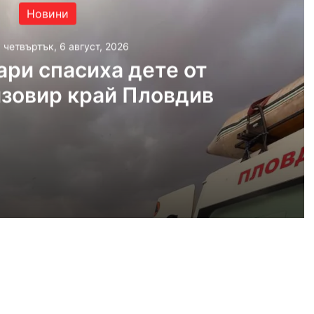
Новини
, четвъртък, 6 август, 2026
ри спасиха дете от
язовир край Пловдив
густ, 2026
Пожарникари спасиха дете от водите на язовир край Пловдив
густ, 2026
Кричим иска справедливост за жестоко убития на Младежки хълм Георги