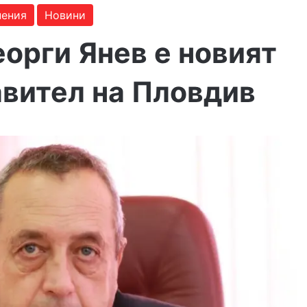
ения
Новини
орги Янев е новият
авител на Пловдив