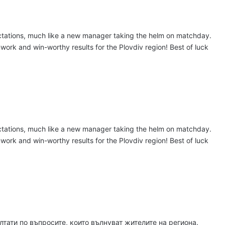
густ, 2026
Убийството на Младежкия хълм: безпрецедентна жестокост от „ловци на педофили“
tations, much like a new manager taking the helm on matchday.
ork and win-worthy results for the Plovdiv region! Best of luck
густ, 2026
Оставиха в ареста мъж, обвинен в отвличането на жена си и детето им
густ, 2026
tations, much like a new manager taking the helm on matchday.
„Sharenting“ или как с една снимка от плажа излагаме детето си на риск
ork and win-worthy results for the Plovdiv region! Best of luck
густ, 2026
Хеликоптер се включи в гасенето на пожара в Пазарджишко
ати по въпросите, които вълнуват жителите на региона.