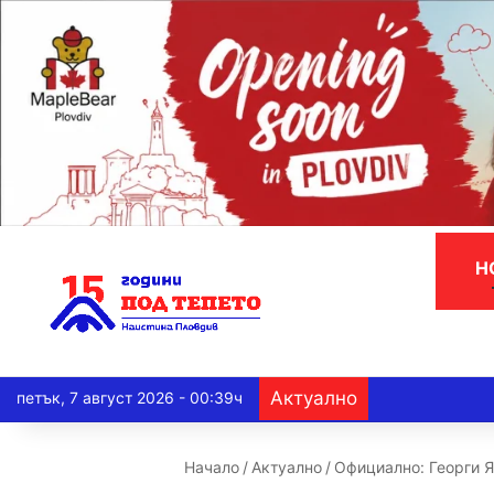
Н
Актуално
петък, 7 август 2026 - 00:39ч
Начало
/
Актуално
/
Официално: Георги Я