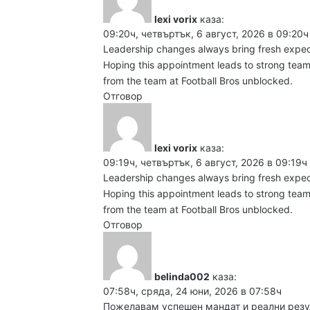
17:06ч, четвъртък, 6 ав
lexi vorix
каза:
09:20ч, четвъртък, 6 август, 2026 в 09:20ч
Leadership changes always bring fresh expec
Hoping this appointment leads to strong teamw
from the team at
Football Bros unblocked
.
16:40ч, четвъртък, 6 ав
Отговор
lexi vorix
каза:
09:19ч, четвъртък, 6 август, 2026 в 09:19ч
16:15ч, четвъртък, 6 ав
Leadership changes always bring fresh expec
Hoping this appointment leads to strong teamw
from the team at
Football Bros unblocked
.
Отговор
16:10ч, четвъртък, 6 ав
belinda002
каза:
07:58ч, сряда, 24 юни, 2026 в 07:58ч
Пожелавам успешен мандат и реални резулт