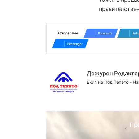
правителствен
Споделяне
Facebook
Link
Messenger
Дежурен Редакто
Екип на Под Тепето - Н
Website
Facebook
X
YouTube
Instag
Пр