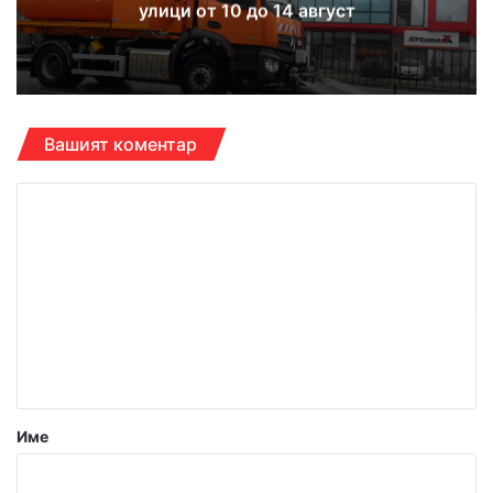
улици от 10 до 14 август
Вашият коментар
К
о
м
е
н
т
а
р
Име
: