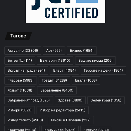
Тагове
Актуално
(33806)
Арт
(955)
Бизнес
(1654)
Ботев Пд
(111)
България
(13910)
Вашите писма
(206)
Вкусът на града
(994)
Власт
(4084)
Героите на деня
(1964)
Гласове
(5983)
Градът
(31289)
Евала
(1068)
Живот
(11038)
Забавление
(8400)
Забравеният град
(1825)
Здраве
(3890)
Зелен град
(1358)
Избори
(5021)
Избор на редактора
(2415)
Изпод тепето
(4900)
Имоти в Пловдив
(237)
Квартали
(2304)
Криминале
(5973)
Култура
(9789)