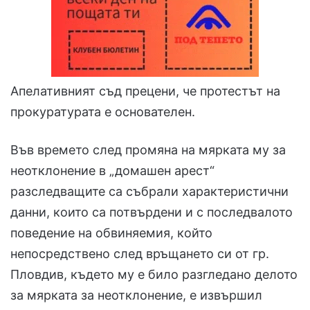
Апелативният съд прецени, че протестът на
прокуратурата е основателен.
Във времето след промяна на мярката му за
неотклонение в „домашен арест“
разследващите са събрали характеристични
данни, които са потвърдени и с последвалото
поведение на обвиняемия, който
непосредствено след връщането си от гр.
Пловдив, където му е било разгледано делото
за мярката за неотклонение, е извършил