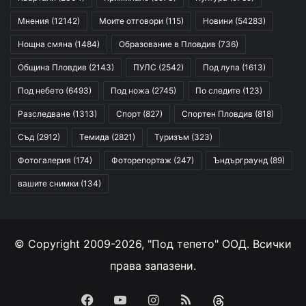
Мнения
(12142)
Моите отговори
(115)
Новини
(54283)
Нощна смяна
(1484)
Образование в Пловдив
(736)
Община Пловдив
(2143)
ПУЛС
(2542)
Под лупа
(1613)
Под небето
(6493)
Под ножа
(2745)
По следите
(123)
Разследване
(1313)
Спорт
(827)
Спортен Пловдив
(818)
Съд
(2912)
Темида
(2821)
Туризъм
(323)
Фотогалерия
(174)
Фоторепортаж
(247)
Ъндърграунд
(89)
вашите снимки
(134)
© Copyright 2009-2026, "Под тепето" ООД. Всички
права запазени.
Facebook
YouTube
Instagram
RSS
Threads