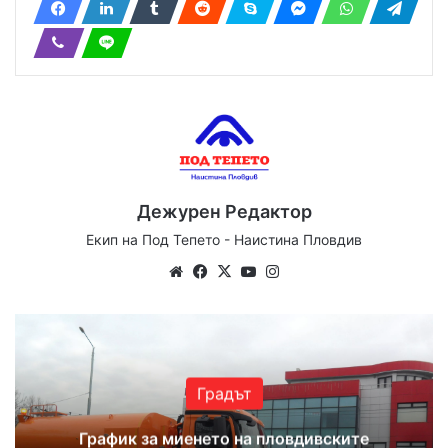
Дежурен Редактор
Екип на Под Тепето - Наистина Пловдив
Website
Facebook
X
YouTube
Instagram
Градът
График за миенето на пловдивските