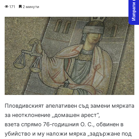
Изпрати новина
on
an
171
2 минути
X
email
Пловдивският апелативен съд замени мярката
за неотклонение „домашен арест“,
взета спрямо 76-годишния О. С., обвинен в
убийство и му наложи мярка „задържане под