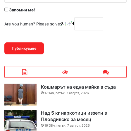
*
Запомни ме!
Are you human? Please solve:
Кошмарът на една майка в съда
17:14ч, петък, 7 август, 2026
Над 5 кг наркотици иззети в
Пловдивско за месец
16:38ч, петък, 7 август, 2026