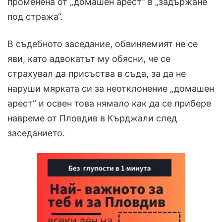
променена от „домашен арест“ в „задържане
под стража“.
В съдебното заседание, обвиняемият не се
яви, като адвокатът му обясни, че се
страхувал да присъства в съда, за да не
наруши мярката си за неотклонение „домашен
арест“ и освен това нямало как да се прибере
навреме от Пловдив в Кърджали след
заседанието.