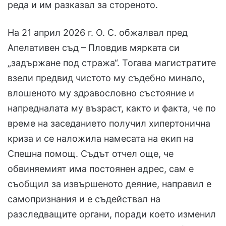
реда и им разказал за стореното.
На 21 април 2026 г. О. С. обжалвал пред
Апелативен съд – Пловдив мярката си
„задържане под стража“. Тогава магистратите
взели предвид чистото му съдебно минало,
влошеното му здравословно състояние и
напредналата му възраст, както и факта, че по
време на заседанието получил хипертонична
криза и се наложила намесата на екип на
Спешна помощ. Съдът отчел още, че
обвиняемият има постоянен адрес, сам е
съобщил за извършеното деяние, направил е
самопризнания и е съдействал на
разследващите органи, поради което изменил