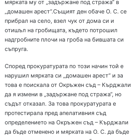
мярката му от „задържане под стража“ в
„домашен арест“.Същият ден обаче О. С. се
прибрал на село, взел чук от дома си и
отишъл на гробищата, където потрошил
надгробните плочи на гроба на бившата си
съпруга.
Според прокуратурата по този начин той е
нарушил мярката си „домашен арест“ и за
това е поискала от Окръжен съд – Кърджали
да я измени в „задържане под стража“, но
съдът отказал. За това прокуратурата е
протестирала пред апелативния съд
определението на Окръжен съд – Кърджали
да бъде отменено и мярката на О. С. да бъде