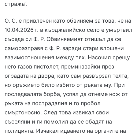
стража“.
О. С. е привлечен като обвиняем за това, че на
10.04.2026 г. в кърджалийско село е умъртвил
съседа си Ф. Р. Обвиняемият отишъл да се
саморазправя с Ф. Р. заради стари влошени
взаимоотношения между тях. Насочил срещу
него газов пистолет, преминавайки през
оградата на двора, като сам развързал телта,
но оръжието било избито от ръката му. При
последвалата борба, успял да отнеме нож от
ръката на пострадалия и го пробол
смъртоносно. След това извикал свои
съселяни и ги помолил да се обадят на
полицията. Изчакал идването на органите на