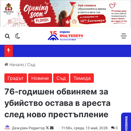
Търсене ...
Switch skin
М
Начало
/
Съд
Градът
Новини
Съд
Темида
76-годишен обвиняем за
убийство остава в ареста
след ново престъпление
Follow
Send
Дежурен Редактор
11:56ч, сряда, 13 май, 2026
0