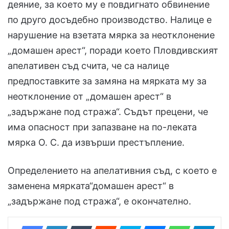
деяние, за което му е повдигнато обвинение
по друго досъдебно производство. Налице е
нарушение на взетата мярка за неотклонение
„домашен арест“, поради което Пловдивският
апелативен съд счита, че са налице
предпоставките за замяна на мярката му за
неотклонение от „домашен арест“ в
„задържане под стража“. Съдът прецени, че
има опасност при запазване на по-леката
мярка О. С. да извърши престъпление.
Определението на апелативния съд, с което е
заменена мярката“домашен арест“ в
„задържане под стража“, е окончателно.