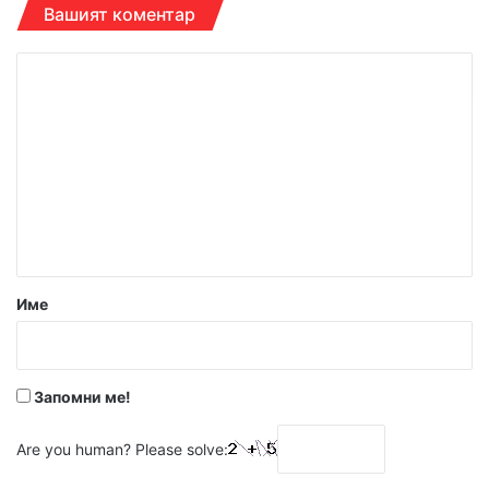
Вашият коментар
К
о
м
е
н
т
а
р
Име
:
*
Запомни ме!
Are you human? Please solve: