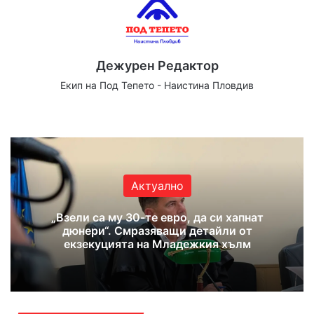
Дежурен Редактор
Екип на Под Тепето - Наистина Пловдив
Website
Facebook
X
YouTube
Instagram
Актуално
„Взели са му 30-те евро, да си хапнат
дюнери“. Смразяващи детайли от
екзекуцията на Младежкия хълм