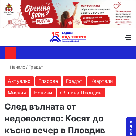
Търсене ...
Switch skin
М
Начало
/
Градът
Актуално
Гласове
Градът
Квартали
Мнения
Новини
Община Пловдив
След вълната от
недоволство: Косят до
късно вечер в Пловдив