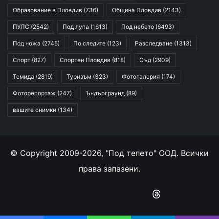
Образование в Пловдив
(736)
Община Пловдив
(2143)
ПУЛС
(2542)
Под лупа
(1613)
Под небето
(6493)
Под ножа
(2745)
По следите
(123)
Разследване
(1313)
Спорт
(827)
Спортен Пловдив
(818)
Съд
(2909)
Темида
(2819)
Туризъм
(323)
Фотогалерия
(174)
Фоторепортаж
(247)
Ъндърграунд
(89)
вашите снимки
(134)
© Copyright 2009-2026, "Под тепето" ООД. Всички
права запазени.
Facebook
YouTube
Instagram
RSS
Threads