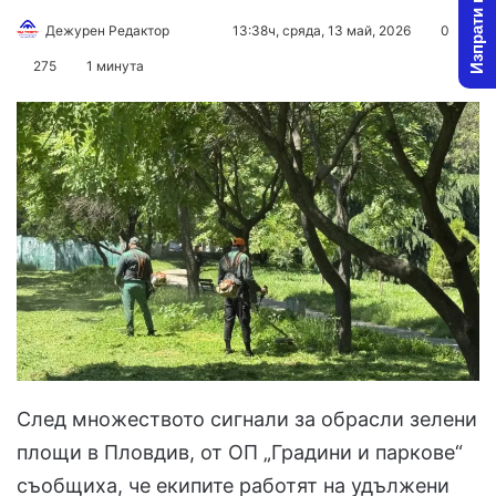
Изпрати новина
Follow
Send
Дежурен Редактор
13:38ч, сряда, 13 май, 2026
0
on
an
275
1 минута
X
email
След множеството сигнали за обрасли зелени
площи в Пловдив, от ОП „Градини и паркове“
съобщиха, че екипите работят на удължени