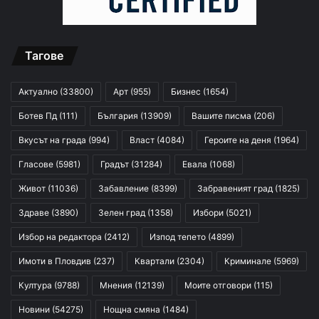
Тагове
Актуално
(33800)
Арт
(955)
Бизнес
(1654)
Ботев Пд
(111)
България
(13909)
Вашите писма
(206)
Вкусът на града
(994)
Власт
(4084)
Героите на деня
(1964)
Гласове
(5981)
Градът
(31284)
Евала
(1068)
Живот
(11036)
Забавление
(8399)
Забравеният град
(1825)
Здраве
(3890)
Зелен град
(1358)
Избори
(5021)
Избор на редактора
(2412)
Изпод тепето
(4899)
Имоти в Пловдив
(237)
Квартали
(2304)
Криминале
(5969)
Култура
(9788)
Мнения
(12139)
Моите отговори
(115)
Новини
(54275)
Нощна смяна
(1484)