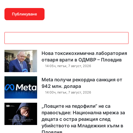
Нова токсикохимична лаборатория
отваря врати в ОДМВР – Пловдив
14:05ч, петък, 7 август, 2026
Meta получи рекордна санкция от
942 млн. долара
14:00ч, петък, 7 август, 2026
„Ловците на педофили“ не са
правосъдие: Национална мрежа за
децата с остра реакция след
убийството на Младежкия хълм в
Пловдив