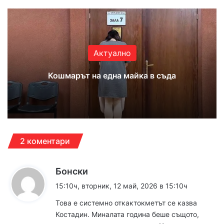
Актуално
Кошмарът на една майка в съда
2 коментари
к
Бонски
а
15:10ч, вторник, 12 май, 2026 в 15:10ч
з
Това е системно откактокметът се казва
а
Костадин. Миналата година беше същото,
: