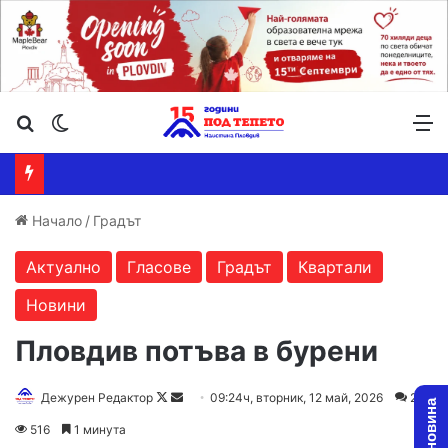
Търсене ...
Switch skin
М
Начало
/
Градът
Актуално
Гласове
Градът
Квартали
Новини
Пловдив потъва в бурени
Follow
Send
Дежурен Редактор
09:24ч, вторник, 12 май, 2026
2
on
an
516
1 минута
X
email