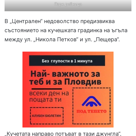
Парк рибница
В „Централен“ недоволство предизвиква
състоянието на кучешката градинка на ъгъла
между ул. „Никола Петков“ и ул. „Пещера“.
„Кучетата направо потъват в тази джунгла“,