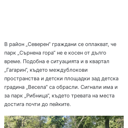
В район „Северен“ граждани се оплакват, че
парк „Сърнена гора“ не е косен от дълго
време. Подобна е ситуацията и в квартал
„Гагарин“, където междублокови
пространства и детски площадки зад детска
градина „Весела“ са обрасли. Сигнали има и
за парк „Рибница“, където тревата на места
достига почти до пейките.