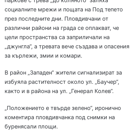
паркове с трева „до коляното“ заляха
социалните мрежи и пощата на Под тепето
през последните дни. Пловдивчани от
различни райони на града се оплакват, че
цели пространства са заприличали на
„джунгла“, а тревата вече създава и опасения
за кърлежи, змии и комари.
В район „Западен“ жители сигнализират за
избуяла растителност около ул. „Баучер“,
както и в района на ул. „Генерал Колев“.
„Положението е твърде зелено“, иронично
коментира пловдивчанка под снимки на
буренясали площи.