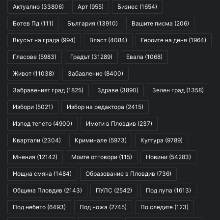
Актуално
(33806)
Арт
(955)
Бизнес
(1654)
Ботев Пд
(111)
България
(13910)
Вашите писма
(206)
Вкусът на града
(994)
Власт
(4084)
Героите на деня
(1964)
Гласове
(5983)
Градът
(31289)
Евала
(1068)
Живот
(11038)
Забавление
(8400)
Забравеният град
(1825)
Здраве
(3890)
Зелен град
(1358)
Избори
(5021)
Избор на редактора
(2415)
Изпод тепето
(4900)
Имоти в Пловдив
(237)
Квартали
(2304)
Криминале
(5973)
Култура
(9789)
Мнения
(12142)
Моите отговори
(115)
Новини
(54283)
Нощна смяна
(1484)
Образование в Пловдив
(736)
Община Пловдив
(2143)
ПУЛС
(2542)
Под лупа
(1613)
Под небето
(6493)
Под ножа
(2745)
По следите
(123)