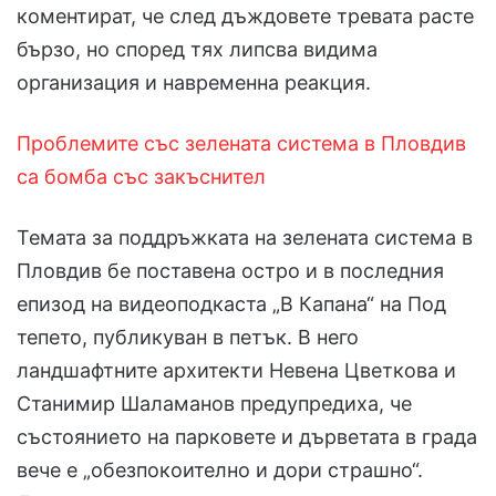
коментират, че след дъждовете тревата расте
бързо, но според тях липсва видима
организация и навременна реакция.
Проблемите със зелената система в Пловдив
са бомба със закъснител
Темата за поддръжката на зелената система в
Пловдив бе поставена остро и в последния
епизод на видеоподкаста „В Капана“ на Под
тепето, публикуван в петък. В него
ландшафтните архитекти Невена Цветкова и
Станимир Шаламанов предупредиха, че
състоянието на парковете и дърветата в града
вече е „обезпокоително и дори страшно“.