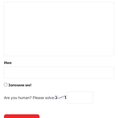
К
о
м
е
н
т
а
р
Име
:
*
Запомни ме!
Are you human? Please solve: