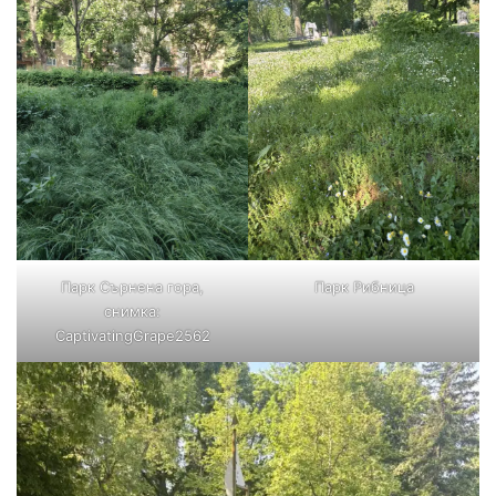
Парк Сърнена гора,
Парк Рибница
снимка:
CaptivatingGrape2562