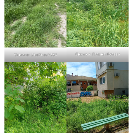
Снимка:
Галина Колева
Снимка:
BlueYuzu7864