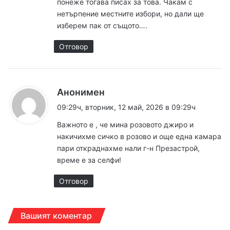
понеже тогава писах за това. Чакам с
нетърпение местните избори, но дали ще
изберем пак от същото….
Отговор
к
Анонимен
а
09:29ч, вторник, 12 май, 2026 в 09:29ч
з
Важното е , че мина розовото джиро и
а
накичихме сичко в розово и още една камара
:
пари откраднахме нали г-н Презастрой,
време е за селфи!
Отговор
Вашият коментар