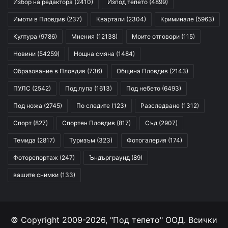
Избор на редактора
(2410)
Изпод тепето
(4899)
Имоти в Пловдив
(237)
Квартали
(2304)
Криминале
(5963)
Култура
(9786)
Мнения
(12138)
Моите отговори
(115)
Новини
(54259)
Нощна смяна
(1484)
Образование в Пловдив
(736)
Община Пловдив
(2143)
ПУЛС
(2542)
Под лупа
(1613)
Под небето
(6493)
Под ножа
(2745)
По следите
(123)
Разследване
(1312)
Спорт
(827)
Спортен Пловдив
(817)
Съд
(2907)
Темида
(2817)
Туризъм
(323)
Фотогалерия
(174)
Фоторепортаж
(247)
Ъндърграунд
(89)
вашите снимки
(133)
© Copyright 2009-2026, "Под тепето" ООД. Всички