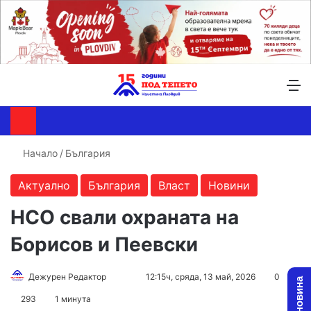
Търсене ...
Switch skin
М
Начало
/
България
Актуално
България
Власт
Новини
НСО свали охраната на
Борисов и Пеевски
Follow
Send
Дежурен Редактор
12:15ч, сряда, 13 май, 2026
0
on
an
293
1 минута
X
email