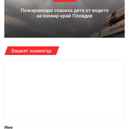
Пожарникари спасиха дете от водите
на язовир край Пловдив
Вашият коментар
К
о
м
е
н
т
а
р
Име