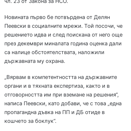
чл. 23 от Закона за НСО.
Новината първо бе потвърдена от Делян
Пеевски в социалните мрежи. Той посочи, че
решението идва и след поискана от него още
през декември миналата година оценка дали
са налице обстоятелствата, наложили
държавната му охрана.
„Вярвам в компетентността на държавните
органи и в тяхната експертиза, както и в
отговорността им при вземане на решения“,
написа Пеевски, като добави, че с това „една
пропагандна дъвка на ПП и ДБ отиде в
кошчето за боклук“.