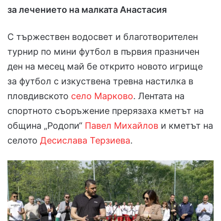
за лечението на малката Анастасия
С тържествен водосвет и благотворителен
турнир по мини футбол в първия празничен
ден на месец май бе открито новото игрище
за футбол с изкуствена тревна настилка в
пловдивското
село Марково
. Лентата на
спортното съоръжение прерязаха кметът на
община „Родопи“
Павел Михайлов
и кметът на
селото
Десислава Терзиева
.