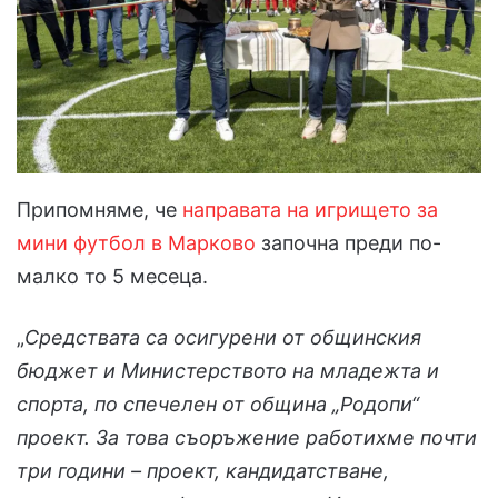
Припомняме, че
направата на игрището за
мини футбол в Марково
започна преди по-
малко то 5 месеца.
„
Средствата са осигурени от общинския
бюджет и Министерството на младежта и
спорта, по спечелен от община „Родопи“
проект. За това съоръжение работихме почти
три години – проект, кандидатстване,