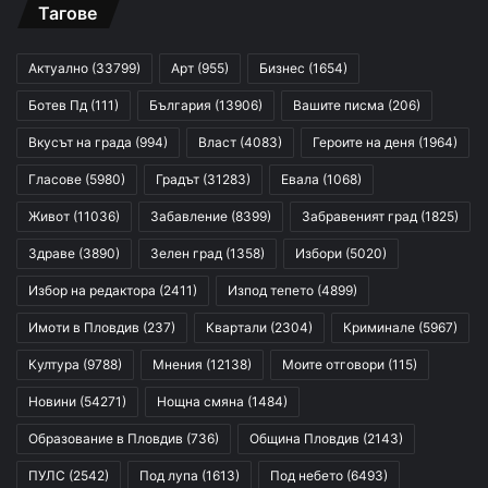
Тагове
Актуално
(33799)
Арт
(955)
Бизнес
(1654)
Ботев Пд
(111)
България
(13906)
Вашите писма
(206)
Вкусът на града
(994)
Власт
(4083)
Героите на деня
(1964)
Гласове
(5980)
Градът
(31283)
Евала
(1068)
Живот
(11036)
Забавление
(8399)
Забравеният град
(1825)
Здраве
(3890)
Зелен град
(1358)
Избори
(5020)
Избор на редактора
(2411)
Изпод тепето
(4899)
Имоти в Пловдив
(237)
Квартали
(2304)
Криминале
(5967)
Култура
(9788)
Мнения
(12138)
Моите отговори
(115)
Новини
(54271)
Нощна смяна
(1484)
Образование в Пловдив
(736)
Община Пловдив
(2143)
ПУЛС
(2542)
Под лупа
(1613)
Под небето
(6493)