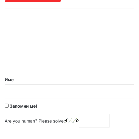
К
о
м
е
н
т
а
р
Име
:
*
Запомни ме!
Are you human? Please solve: