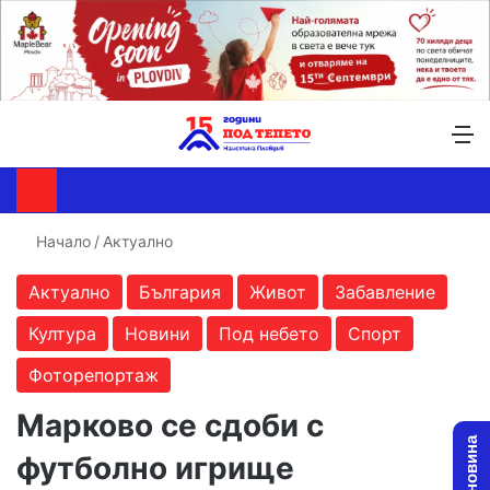
Търсене ...
Switch skin
М
Начало
/
Актуално
Актуално
България
Живот
Забавление
Култура
Новини
Под небето
Спорт
Фоторепортаж
Марково се сдоби с
футболно игрище