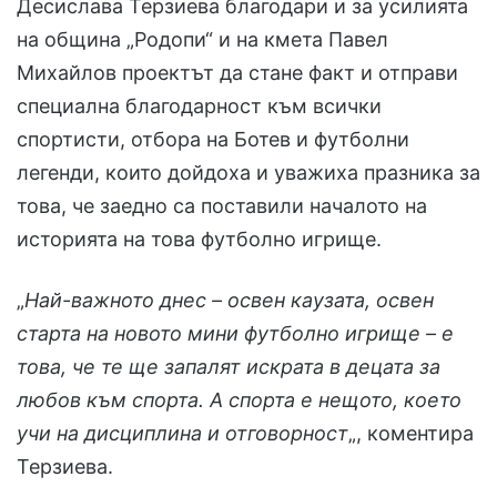
Десислава Терзиева благодари и за усилията
на община „Родопи“ и на кмета Павел
Михайлов проектът да стане факт и отправи
специална благодарност към всички
спортисти, отбора на Ботев и футболни
легенди, които дойдоха и уважиха празника за
това, че заедно са поставили началото на
историята на това футболно игрище.
„
Най-важното днес – освен каузата, освен
старта на новото мини футболно игрище – е
това, че те ще запалят искрата в децата за
любов към спорта. А спорта е нещото, което
учи на дисциплина и отговорност
„, коментира
Терзиева.