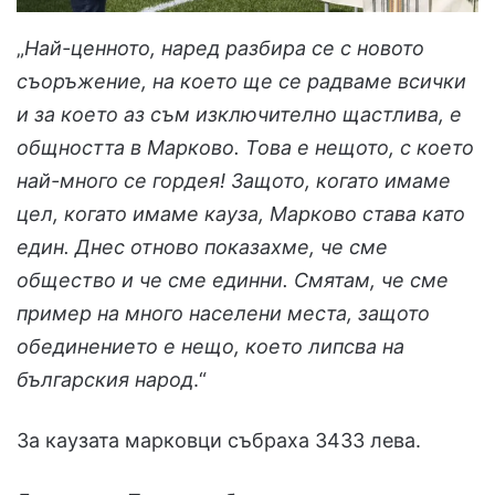
„
Най-ценното, наред разбира се с новото
съоръжение, на което ще се радваме всички
и за което аз съм изключително щастлива, е
общността в Марково. Това е нещото, с което
най-много се гордея! Защото, когато имаме
цел, когато имаме кауза, Марково става като
един. Днес отново показахме, че сме
общество и че сме единни. Смятам, че сме
пример на много населени места, защото
обединението е нещо, което липсва на
българския народ
.“
За каузата марковци събраха 3433 лева.