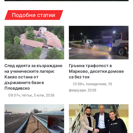
Подобни статии
След идеята за възраждане
Гръмна трафопост в
на ученическите лагери:
Марково, десетки домове
Какво остана от
са без ток
държавните бази в
10:56ч, понеделник, 16
Пловдивско
февруари, 2026
09:37ч, петък, 3 юли, 2026