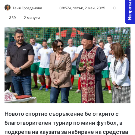
Изпрати новина
Follow
Send
Таня Грозданова
08:57ч, петък, 2 май, 2025
0
on
an
359
2 минути
X
email
Новото спортно съоръжение бе открито с
благотворителен турнир по мини футбол, в
подкрепа на каузата за набиране на средства