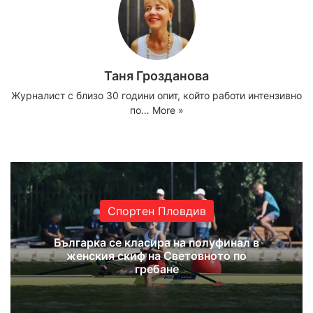
Таня Грозданова
Журналист с близо 30 години опит, който работи интензивно
по…
More »
Website
Facebook
X
YouTube
Instagram
Спортен Пловдив
Българка се класира на полуфинал в
женския скиф на Световното по
гребане