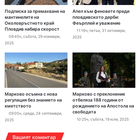
Подписка за премахване на
Апел към феновете преди
мантинелите на
пловдивското дерби:
Околовръстното край
Феърплей и уважение
Пловдив набира скорост
11:16ч, петък, 31 октомври,
09:45ч, събота, 29 ноември,
2025
2025
Марково осъмна с нова
Марково с преклонение
регулация без знанието на
отбеляза 188 години от
кметството
рождението на Апостола на
свободата
09:05ч, сряда, 24 септември,
10:25ч, събота, 19 юли, 2025
2025
Вашият коментар