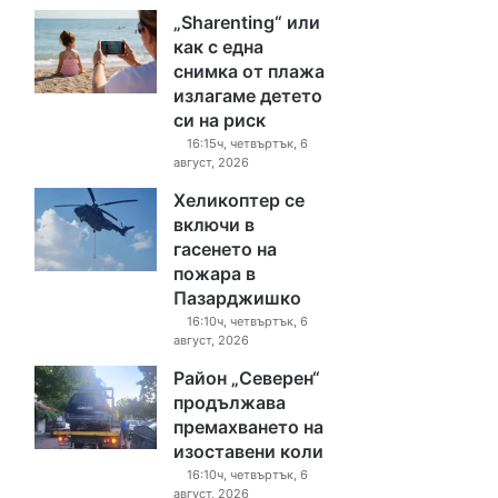
„Sharenting“ или
как с една
снимка от плажа
излагаме детето
си на риск
16:15ч, четвъртък, 6
август, 2026
Хеликоптер се
включи в
гасенето на
пожара в
Пазарджишко
16:10ч, четвъртък, 6
август, 2026
Район „Северен“
продължава
премахването на
изоставени коли
16:10ч, четвъртък, 6
август, 2026