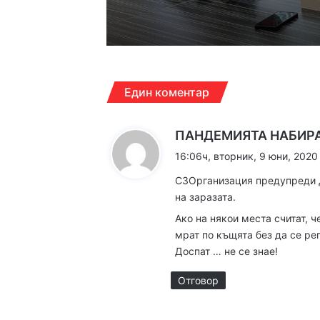
16:40ч, четвъртък, 6 ав
Един коментар
ПАНДЕМИЯТА НАБИР
16:06ч, вторник, 9 юни, 2020
16:15ч, четвъртък, 6 ав
СЗОрганизация предупреди 
на заразата.
Ако на някои места считат, ч
мрат по къщята без да се ре
16:10ч, четвъртък, 6 ав
Доспат … не се знае!
Отговор
16:10ч, четвъртък, 6 ав