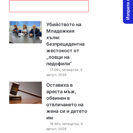
Изпрати новина
Убийството на
Младежкия
хълм:
безпрецедентна
жестокост от
„ловци на
педофили“
17:06ч, четвъртък, 6
август, 2026
Оставиха в
ареста мъж,
обвинен в
отвличането на
жена си и детето
им
16:40ч, четвъртък, 6
август, 2026