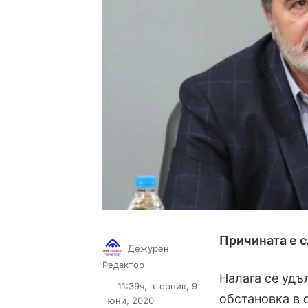
Причината е с
Дежурен
Follow
Send
Редактор
Налага се удъ
on
an
11:39ч, вторник, 9
X
email
обстановка в 
юни, 2020