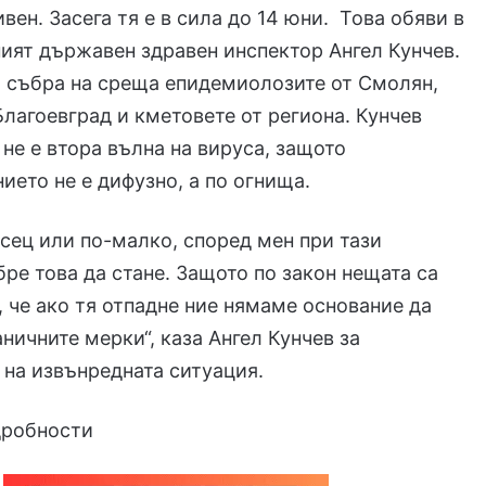
вен. Засега тя е в сила до 14 юни. Това обяви в
ият държавен здравен инспектор Ангел Кунчев.
 събра на среща епидемиолозите от Смолян,
лагоевград и кметовете от региона. Кунчев
 не е втора вълна на вируса, защото
ието не е дифузно, а по огнища.
сец или по-малко, според мен при тази
бре това да стане. Защото по закон нещата са
, че ако тя отпадне ние нямаме основание да
аничните мерки“, каза Ангел Кунчев за
на извънредната ситуация.
дробности