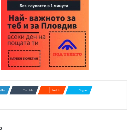
edIn
Tumblr
Reddit
Skype
р