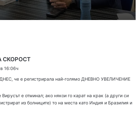
Убийството на Младежкия хълм: безпрецедентна жестокост от „ловци на педофили“
густ, 2026
Оставиха в ареста мъж, обвинен в отвличането на жена си и детето им
к
А СКОРОСТ
а
 в 16:06ч
густ, 2026
з
„Sharenting“ или как с една снимка от плажа излагаме детето си на риск
ДНЕС, че е регистрирала най-голямо ДНЕВНО УВЕЛИЧЕНИЕ
а
:
е Вирусът е отминал; ако някои го карат на крак (а други си
гистрират из болниците) то на места като Индия и Бразилия и
густ, 2026
Хеликоптер се включи в гасенето на пожара в Пазарджишко
густ, 2026