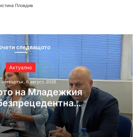
аистина Пловдив
ram
очети следващото
Актуално
, четвъртък, 6 август, 2026
ото на Младежкия
безпрецедентна
ост от „ловци на
педофили“
густ, 2026