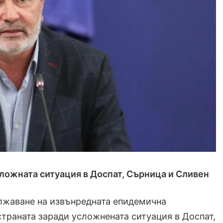
ложната ситуация в Доспат, Сърница и Сливен
лжаване на извънредната епидемична
страната заради усложнената ситуация в Доспат,