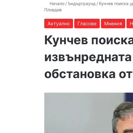
Начало
/
Ъндърграунд
/
Кунчев поиска 
Пловдив
Актуално
Гласове
Мнения
Н
Кунчев поиск
извънредната
обстановка о