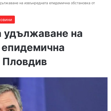
удължаване на извънредната епидемична обстановка от
овини
а удължаване на
 епидемична
т Пловдив