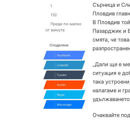
Сърница и Сли
1
Пловдив главн
132
В Пловдив той
Преди по-малко
от минута
Пазарджик и Б
смята, че това
Споделяне
разпространен
Facebook
„Дали ще е ме
LinkedIn
ситуация е до
Tumblr
така устроени
Reddit
налагаме и гр
Skype
удължаването 
Messenger
Очаквайте по