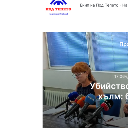
Екип на Под Тепето - Н
Website
Facebook
X
YouTube
Instag
Пр
17:06ч
Убийств
хълм: 
жесток
17:06ч, четвъртък, 6 ав