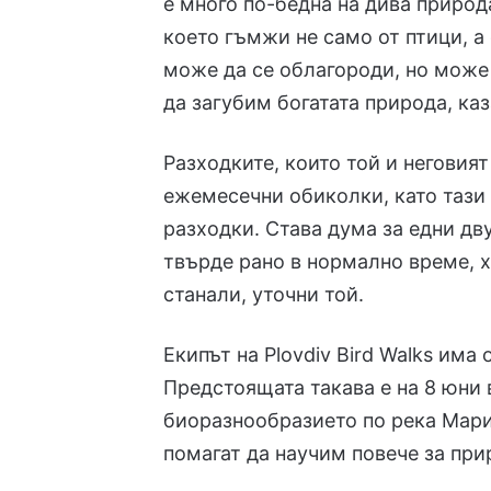
е много по-бедна на дива природ
което гъмжи не само от птици, а 
може да се облагороди, но може 
да загубим богатата природа, ка
Разходките, които той и неговият 
ежемесечни обиколки, като тази 
разходки. Става дума за едни дв
твърде рано в нормално време, хе
станали, уточни той.
Екипът на Plovdiv Bird Walks има
Предстоящата такава е на 8 юни 
биоразнообразието по река Мариц
помагат да научим повече за при