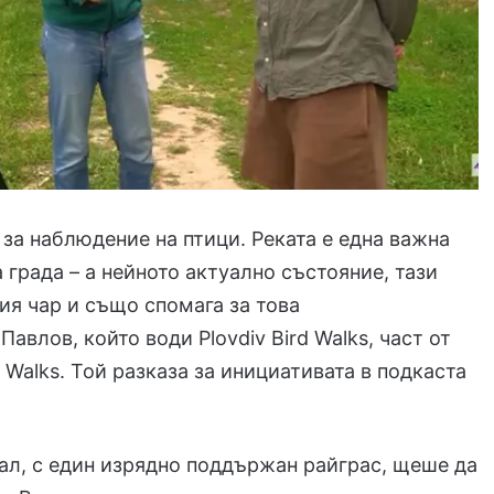
 за наблюдение на птици. Реката е една важна
 града – а нейното актуално състояние, тази
ния чар и също спомага за това
авлов, който води Plovdiv Bird Walks, част от
 Walks. Той разказа за инициативата в подкаста
ал, с един изрядно поддържан райграс, щеше да