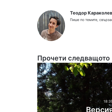
Теодор Караколе
Пише по темите, свърза
Website
Facebook
X
YouTube
Instag
Прочети следващото
18:3
Версия