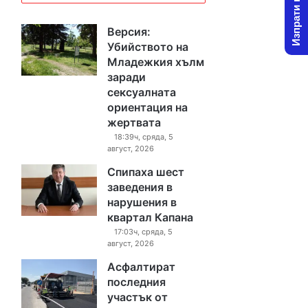
Изпрати новина
Версия:
Убийството на
Младежкия хълм
заради
сексуалната
ориентация на
жертвата
18:39ч, сряда, 5
август, 2026
Спипаха шест
заведения в
нарушения в
квартал Капана
17:03ч, сряда, 5
август, 2026
Асфалтират
последния
участък от