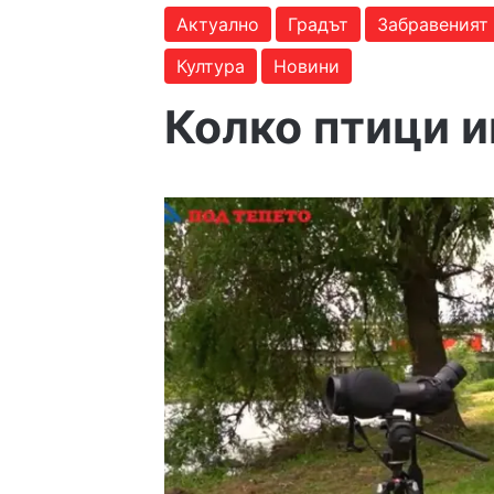
Актуално
Градът
Забравеният
Култура
Новини
Колко птици 