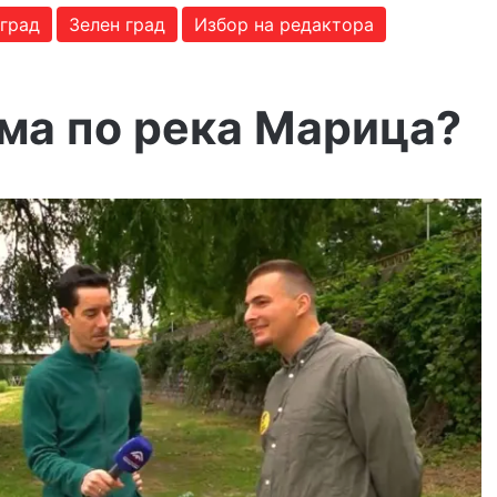
 град
Зелен град
Избор на редактора
има по река Марица?