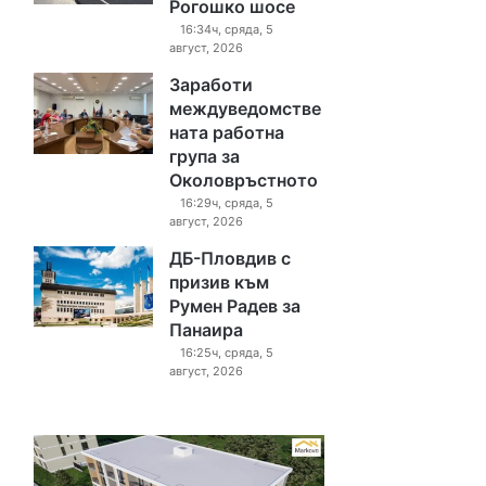
Рогошко шосе
16:34ч, сряда, 5
август, 2026
Заработи
междуведомстве
ната работна
група за
Околовръстното
16:29ч, сряда, 5
август, 2026
ДБ-Пловдив с
призив към
Румен Радев за
Панаира
16:25ч, сряда, 5
август, 2026