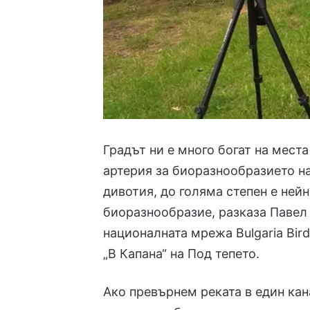
Градът ни е много богат на места
артерия за биоразнообразието на
дивотия, до голяма степен е ней
биоразнообразие, разказа Павел П
националната мрежа Bulgaria Bird
„В Капана“ на Под тепето.
Ако превърнем реката в един кан