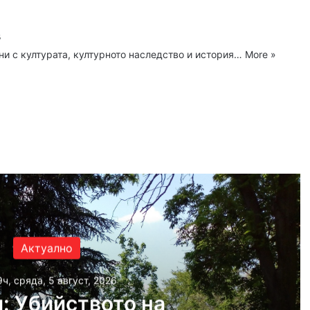
в
ни с културата, културното наследство и история…
More »
ram
Актуално
9ч, сряда, 5 август, 2026
: Убийството на