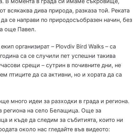
а. В момента в града си имаме съкровище,
от всякаква дива природа, разказа той. Реката
да се направи по природосъобразен начин, без
за още Павел.
екип организират – Plovdiv Bird Walks – са
година са се случили пет успешни такива
учасови срещи – сутрин в почивните дни, не
м птиците да са активни, но и хората да са
 още много идеи за разходки в града и региона.
в региона на село Белащица. Още за
а и къде да следим за събитията, които ни
родата около нас гледайте във видеото: