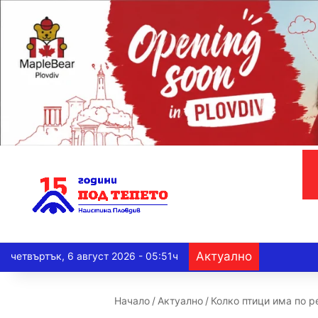
Актуално
четвъртък, 6 август 2026 - 05:51ч
Начало
/
Актуално
/
Колко птици има по 