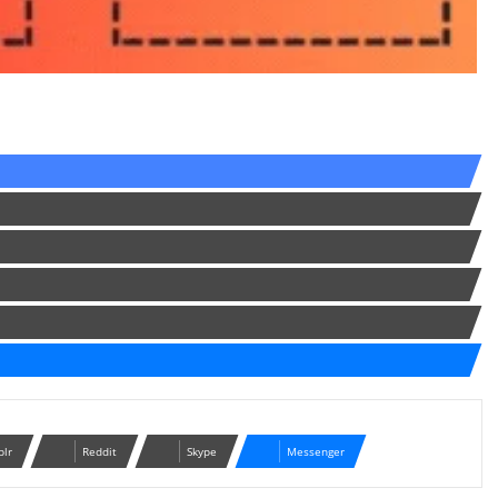
blr
Reddit
Skype
Messenger