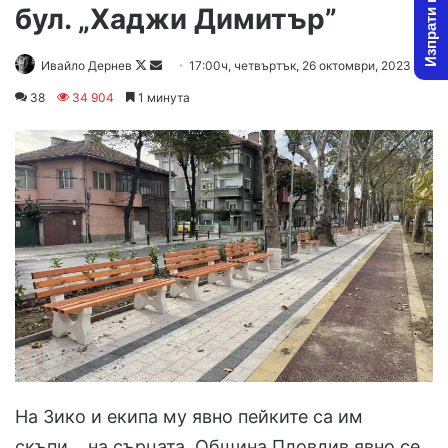
Изпрати новина
бул. „Хаджи Димитър”
Follow
Send
Ивайло Дернев
17:00ч, четвъртък, 26 октомври, 2023
on
an
38
34 904
1 минута
X
email
На Зико и екипа му явно пейките са им
скъпи… на сърцата. Община Пловдив явно се