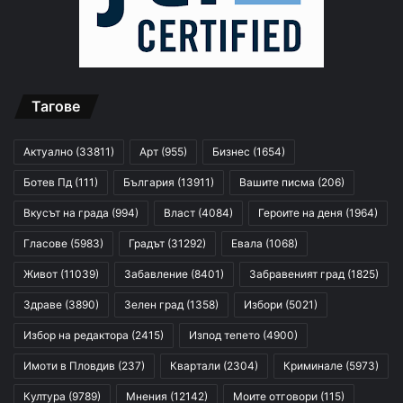
Тагове
Актуално
(33811)
Арт
(955)
Бизнес
(1654)
Ботев Пд
(111)
България
(13911)
Вашите писма
(206)
Вкусът на града
(994)
Власт
(4084)
Героите на деня
(1964)
Гласове
(5983)
Градът
(31292)
Евала
(1068)
Живот
(11039)
Забавление
(8401)
Забравеният град
(1825)
Здраве
(3890)
Зелен град
(1358)
Избори
(5021)
Избор на редактора
(2415)
Изпод тепето
(4900)
Имоти в Пловдив
(237)
Квартали
(2304)
Криминале
(5973)
Култура
(9789)
Мнения
(12142)
Моите отговори
(115)