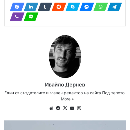
Ивайло Дернев
Един от създателите и главен редактор на сайта Под тепето.
…
More »
Website
Facebook
X
YouTube
Instagram