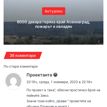
Актуално
6000 декара горяха край Асеновград,
пожарът е овладян
38 коментари
Навигация
По-стари коментари
к
Проектанта 😁
за
а
22:16ч, сряда, 1 ноември, 2023 в 22:16ч
коментарите
з
По проект е така“, обясни простичко броя на
а
пейките Зико.
:
Значи този който „прави “ проектите на
община Пловдив е идиот !