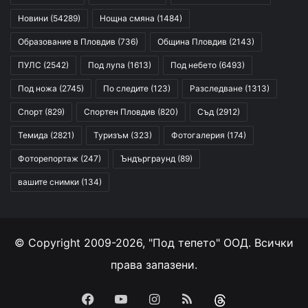
Новини
(54289)
Нощна смяна
(1484)
Образование в Пловдив
(736)
Община Пловдив
(2143)
ПУЛС
(2542)
Под лупа
(1613)
Под небето
(6493)
Под ножа
(2745)
По следите
(123)
Разследване
(1313)
Спорт
(829)
Спортен Пловдив
(820)
Съд
(2912)
Темида
(2821)
Туризъм
(323)
Фотогалерия
(174)
Фоторепортаж
(247)
Ъндърграунд
(89)
вашите снимки
(134)
© Copyright 2009-2026, "Под тепето" ООД. Всички
права запазени.
Facebook
YouTube
Instagram
RSS
Threads