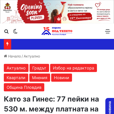
Търсене ...
Switch skin
М
Начало
/
Актуално
Актуално
Градът
Избор на редактора
Квартали
Мнения
Новини
Община Пловдив
Като за Гинес: 77 пейки на
530 м. между платната на