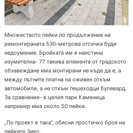
Множеството пейки по продължение на
ремонтираната 530-метрова отсечка буди
недоумение. Бройката им е наистина
изумителна- 77 такива елемента от градското
обзавеждане има монтирани не къде да е, а
между пътните платна на оживен откъм
автомобили, а не откъм пешеходци булевард.
За сравнение- в целия парк Каменица
например има около 50 пейки.
„По проект е така“, обясни простичко броя на
пейките Зико.