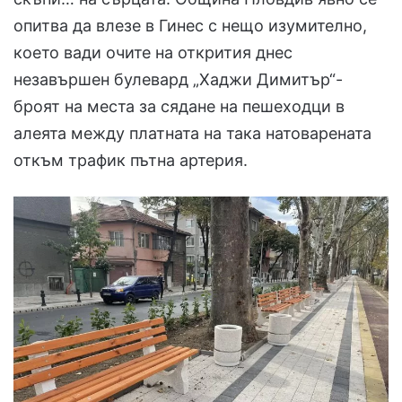
опитва да влезе в Гинес с нещо изумително,
което вади очите на открития днес
незавършен булевард „Хаджи Димитър“-
броят на места за сядане на пешеходци в
алеята между платната на така натоварената
откъм трафик пътна артерия.