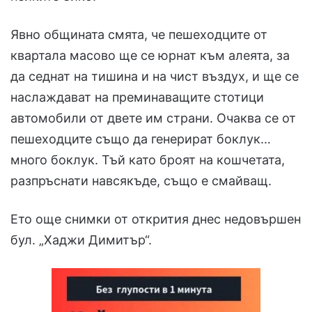
Явно общината смята, че пешеходците от
квартала масово ще се юрнат към алеята, за
да седнат на тишина и на чист въздух, и ще се
наслаждават на преминаващите стотици
автомобили от двете им страни. Очаква се от
пешеходците също да генерират боклук…
много боклук. Тъй като броят на кошчетата,
разпръснати навсякъде, също е смайващ.
Ето още снимки от открития днес недовършен
бул. „Хаджи Димитър“.