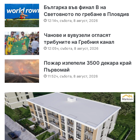
Българка във финал B на
Световното по гребане в Пловдив
12:14ч, събота, 8 август, 2026
Чанове и вувузели огласят
трибуните на Гребния канал
12:05ч, събота, 8 август, 2026
Пожар изпепели 3500 декара край
Първомай
11:52ч, събота, 8 август, 2026