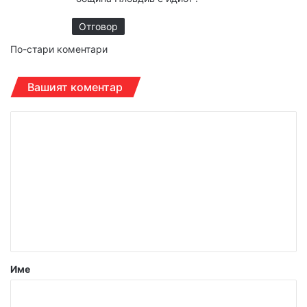
Отговор
Навигация
По-стари коментари
за
Вашият коментар
коментарите
К
о
м
е
н
т
а
р
Име
:
*