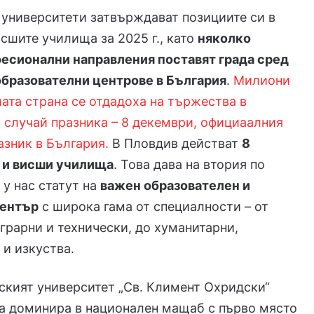
университети затвърждават позициите си в
исшите училища за 2025 г., като
няколко
есионални направления поставят града сред
образователни центрове в България
.
Милиони
лата страна се отдадоха на тържества в
 случай празника – 8 декември, официаалния
азник в България.
В Пловдив действат
8
 и висши училища
. Това дава на втория по
 у нас статут на
важен образователен и
център
с широка гама от специалности – от
грарни и технически, до хуманитарни,
и изкуства.
кият университет „Св. Климент Охридски“
а доминира в национален мащаб с първо място