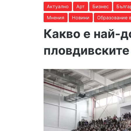
Актуално
Арт
Бизнес
Бълга
Мнения
Новини
Образование 
Какво е най-д
пловдивските