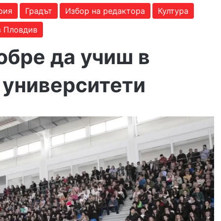
рия
Градът
Избор на редактора
Култура
в Пловдив
обре да учиш в
 университети