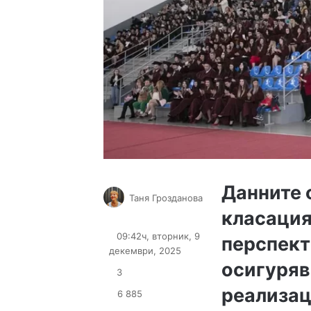
Данните 
Таня Грозданова
класация
Follow
Send
on
an
09:42ч, вторник, 9
перспект
X
email
декември, 2025
осигуряв
3
реализац
6 885