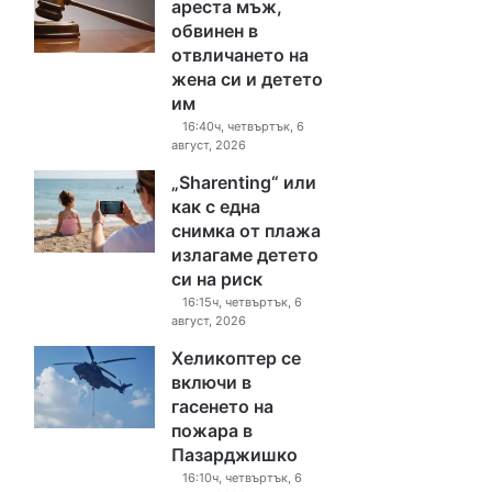
ареста мъж,
обвинен в
отвличането на
жена си и детето
им
16:40ч, четвъртък, 6
август, 2026
„Sharenting“ или
как с една
снимка от плажа
излагаме детето
си на риск
16:15ч, четвъртък, 6
август, 2026
Хеликоптер се
включи в
гасенето на
пожара в
Пазарджишко
16:10ч, четвъртък, 6