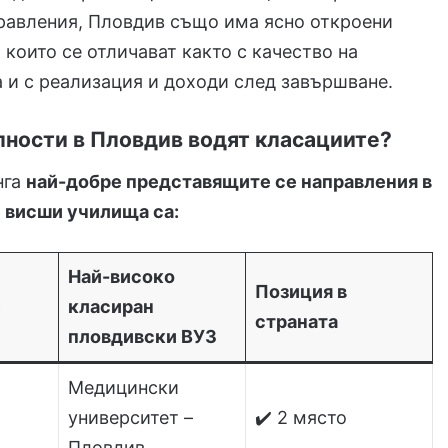
правления, Пловдив също има ясно откроени
 които се отличават както с качество на
а и с реализация и доходи след завършване.
лности в Пловдив водят класациите?
нга
най-добре представящите се направления в
 висши училища са:
Най-високо
Позиция в
е
класиран
страната
пловдивски ВУЗ
Медицински
университет –
✔️ 2 място
Пловдив