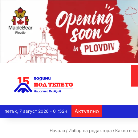
Актуално
петък, 7 август 2026 - 01:52ч
Начало
/
Избор на редактора
/
Какво е н