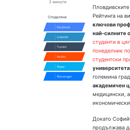
2 минути
Пловдивските 
Рейтинга на в
Споделяне
ключови проф
Facebook
най-силните 
LinkedIn
студенти в ця
Tumblr
понеделник по
Reddit
студентски пр
Skype
университета
големина град
Messenger
академичен 
медицински, а
икономически 
Докато Софийс
продължава д