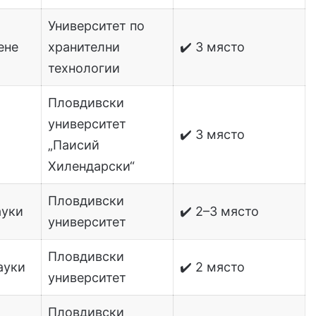
Университет по
ене
хранителни
✔️ 3 място
технологии
Пловдивски
университет
✔️ 3 място
„Паисий
Хилендарски“
Пловдивски
ауки
✔️ 2–3 място
университет
Пловдивски
ауки
✔️ 2 място
университет
Пловдивски