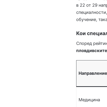
в 22 от 29 на
специалности,
обучение, так
Кои специа
Според рейти
пловдивските
Направлени
Медицина