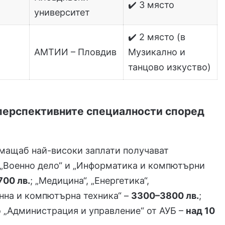
✔️ 3 място
университет
✔️ 2 място (в
АМТИИ – Пловдив
Музикално и
танцово изкуство)
-перспективните специалности според
 мащаб най-високи заплати получават
 „Военно дело“ и „Информатика и компютърни
700 лв.
; „Медицина“, „Енергетика“,
нна и компютърна техника“ –
3300–3800 лв.
;
 „Администрация и управление“ от АУБ –
над 10