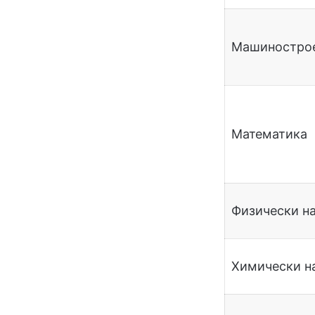
Машиностро
Математика
Физически н
Химически н