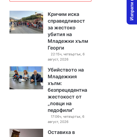
Изпрати новина
Кричим иска
справедливост
за жестоко
убития на
Младежки хълм
Георги
22:15ч, четвъртък, 6
август, 2026
Убийството на
Младежкия
хълм:
безпрецедентна
жестокост от
„ловци на
педофили“
17:06ч, четвъртък, 6
август, 2026
Оставиха в