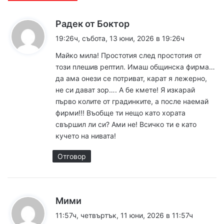
к
Радек от Боктор
а
19:26ч, събота, 13 юни, 2026 в 19:26ч
з
Майко мила! Простотия след простотия от
а
този плешив рептил. Имаш общинска фирма…
:
да ама онези се потриват, карат я лежерно,
не си дават зор…. А бе кмете! Я изкарай
първо колите от градинките, а после наемай
фирми!!! Въобще ти нещо като хората
свършил ли си? Ами не! Всичко ти е като
кучето на нивата!
Отговор
к
Мими
а
11:57ч, четвъртък, 11 юни, 2026 в 11:57ч