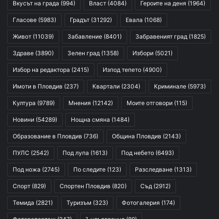
Вкусът на града
(994)
Власт
(4084)
Героите на деня
(1964)
Гласове
(5983)
Градът
(31292)
Евала
(1068)
Живот
(11039)
Забавление
(8401)
Забравеният град
(1825)
Здраве
(3890)
Зелен град
(1358)
Избори
(5021)
Избор на редактора
(2415)
Изпод тепето
(4900)
Имоти в Пловдив
(237)
Квартали
(2304)
Криминале
(5973)
Култура
(9789)
Мнения
(12142)
Моите отговори
(115)
Новини
(54289)
Нощна смяна
(1484)
Образование в Пловдив
(736)
Община Пловдив
(2143)
ПУЛС
(2542)
Под лупа
(1613)
Под небето
(6493)
Под ножа
(2745)
По следите
(123)
Разследване
(1313)
Спорт
(829)
Спортен Пловдив
(820)
Съд
(2912)
Темида
(2821)
Туризъм
(323)
Фотогалерия
(174)