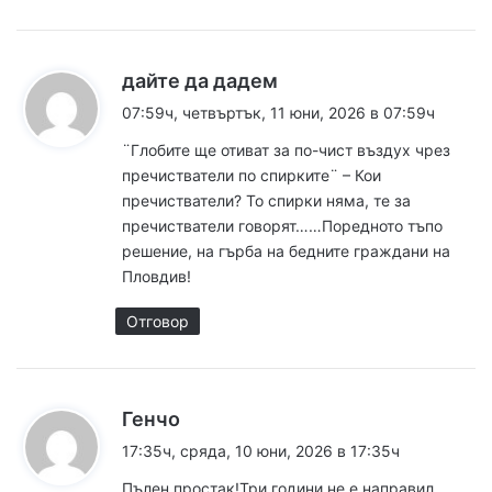
к
дайте да дадем
а
07:59ч, четвъртък, 11 юни, 2026 в 07:59ч
з
¨Глобите ще отиват за по-чист въздух чрез
а
пречистватели по спирките¨ – Кои
:
пречистватели? То спирки няма, те за
пречистватели говорят……Поредното тъпо
решение, на гърба на бедните граждани на
Пловдив!
Отговор
к
Генчо
а
17:35ч, сряда, 10 юни, 2026 в 17:35ч
з
Пълен простак!Три години не е направил