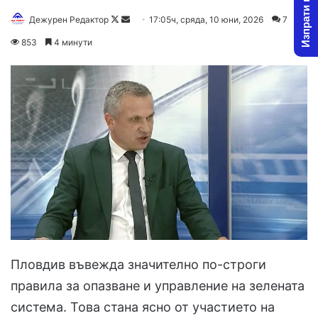
Изпрати новина
Follow
Send
Дежурен Редактор
17:05ч, сряда, 10 юни, 2026
7
on
an
853
4 минути
X
email
Пловдив въвежда значително по-строги
правила за опазване и управление на зелената
система. Това стана ясно от участието на