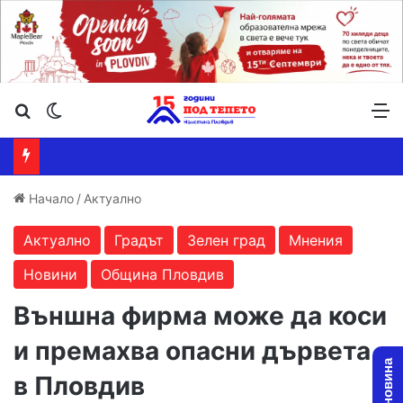
Търсене ...
Switch skin
М
Начало
/
Актуално
Актуално
Градът
Зелен град
Мнения
Новини
Община Пловдив
Външна фирма може да коси
и премахва опасни дървета
в Пловдив