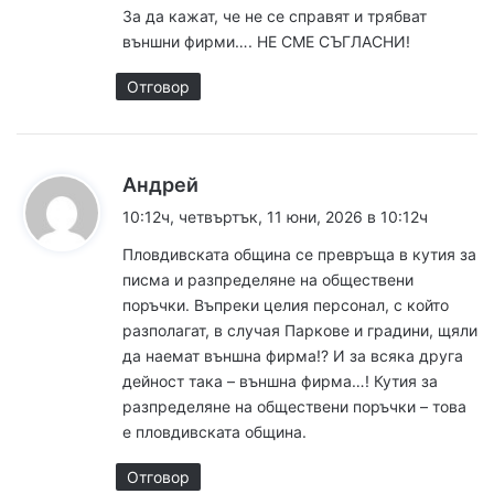
За да кажат, че не се справят и трябват
външни фирми…. НЕ СМЕ СЪГЛАСНИ!
Отговор
к
Андрей
а
10:12ч, четвъртък, 11 юни, 2026 в 10:12ч
з
Пловдивската община се превръща в кутия за
а
писма и разпределяне на обществени
:
поръчки. Въпреки целия персонал, с който
разполагат, в случая Паркове и градини, щяли
да наемат външна фирма!? И за всяка друга
дейност така – външна фирма…! Кутия за
разпределяне на обществени поръчки – това
е пловдивската община.
Отговор