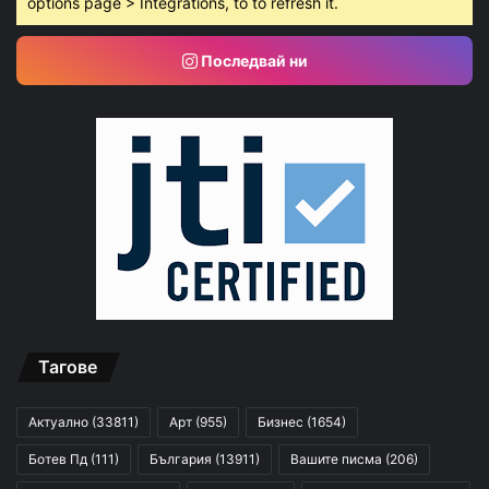
options page > Integrations, to to refresh it.
Последвай ни
Тагове
Актуално
(33811)
Арт
(955)
Бизнес
(1654)
Ботев Пд
(111)
България
(13911)
Вашите писма
(206)