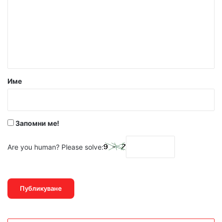
м
е
н
т
а
р
Име
:
*
Запомни ме!
Are you human? Please solve: