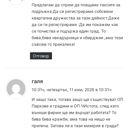
з
Предлагам да спрем да плащаме таксите за
а
подръжка.Да си регистрираме собсвени
:
квартални дружества за тази дейност.Даже
да си ги регистрираме .Да им покажем как
се почиства и подържа един град. То
бива,бива нвкадърници и обирджии ,ама тези
съвсем го прекалиха!
Отговор
к
галя
а
10:31ч, четвъртък, 11 юни, 2026 в 10:31ч
з
И защо така, тогава защо ще съществуват ОП
а
Паркове и градини и ОП ЧИстота, след като
:
въннши фирми ще им вършат работата? То
бива бива кражби, ама това на нищо не
прилича. Затова ли е тази мизерия в града?