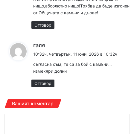
а
нищо,абсолютно нищо!Трябва да бъде изгонен
:
от Общината с камъни и дърве!
Отговор
к
галя
а
10:32ч, четвъртък, 11 юни, 2026 в 10:32ч
з
съгласна съм, те са за бой с камъни…
а
измекяри долни
:
Отговор
Вашият коментар
К
о