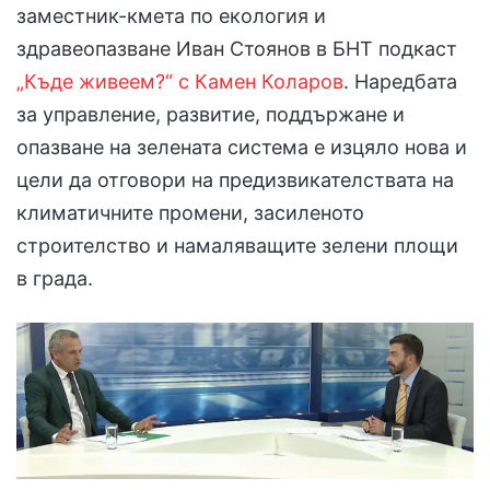
заместник-кмета по екология и
здравеопазване Иван Стоянов в БНТ подкаст
„Къде живеем?“ с Камен Коларов
. Наредбата
за управление, развитие, поддържане и
опазване на зелената система е изцяло нова и
цели да отговори на предизвикателствата на
климатичните промени, засиленото
строителство и намаляващите зелени площи
в града.