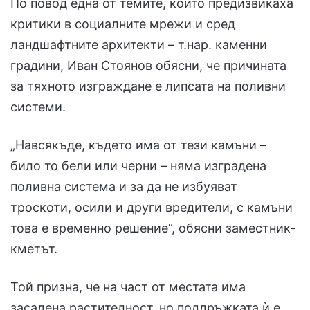
По повод една от темите, които предизвикаха
критики в социалните мрежи и сред
ландшафтните архитекти – т.нар. каменни
градини, Иван Стоянов обясни, че причината
за тяхното изграждане е липсата на поливни
системи.
„Навсякъде, където има от тези камъни –
било то бели или черни – няма изградена
поливна система и за да не избуяват
троскоти, осили и други вредители, с камъни
това е временно решение“, обясни заместник-
кметът.
Той призна, че на част от местата има
засадена растителност, но поддръжката ѝ е