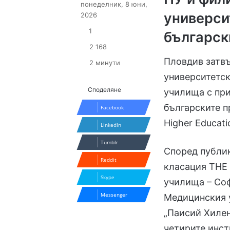
понеделник, 8 юни,
универси
2026
1
българск
2 168
Пловдив затвъ
2 минути
университетск
Споделяне
училища с при
българските п
Facebook
Higher Educati
LinkedIn
Tumblr
Според публик
Reddit
класация THE 
Skype
училища – Соф
Messenger
Медицинския 
„Паисий Хилен
четирите инст