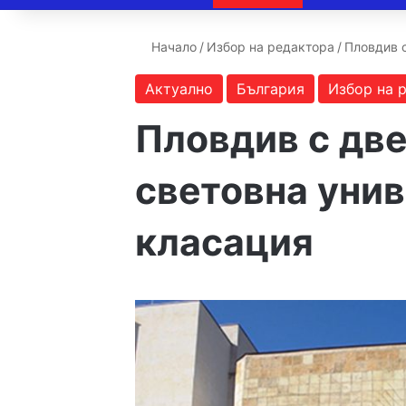
Начало
/
Избор на редактора
/
Пловдив 
Актуално
България
Избор на 
Пловдив с две
световна уни
класация