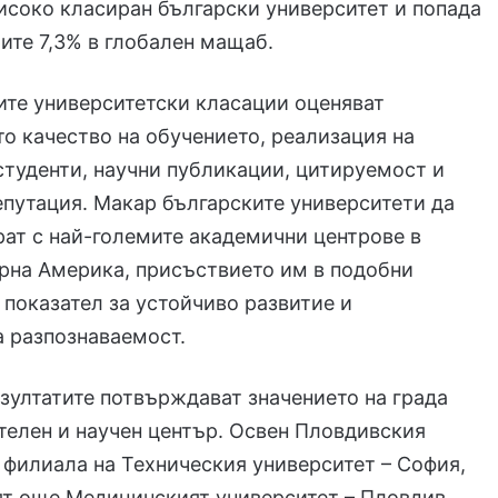
исоко класиран български университет и попада
ите 7,3% в глобален мащаб.
те университетски класации оценяват
то качество на обучението, реализация на
туденти, научни публикации, цитируемост и
путация. Макар българските университети да
рат с най-големите академични центрове в
рна Америка, присъствието им в подобни
 показател за устойчиво развитие и
 разпознаваемост.
зултатите потвърждават значението на града
телен и научен център. Освен Пловдивския
 филиала на Техническия университет – София,
ят още Медицинският университет – Пловдив,