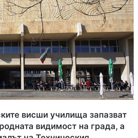
ките висши училища запазват
одната видимост на града, а
иалът на Техническия