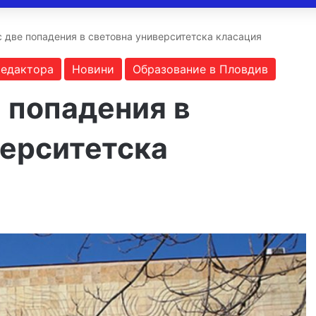
с две попадения в световна университетска класация
редактора
Новини
Образование в Пловдив
 попадения в
верситетска