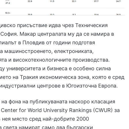
ивско присъствие идва чрез Техническия
 София. Макар централата му да се намира в
лиалът в Пловдив от години подготвя
а машиностроенето, електрониката,
та и високотехнологичните производства.
у университета и бизнеса е особено силна
ието на Тракия икономическа зона, която е сред
индустриални центрове в Югоизточна Европа.
 на фона на публикуваната наскоро класация
 Center for World University Rankings (CWUR) за
В нея място сред най-добрите 2000
в света намират само два български