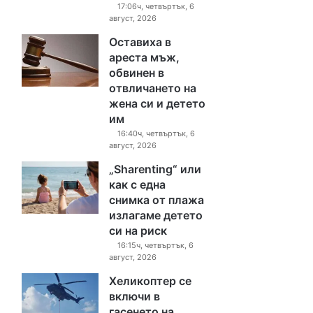
17:06ч, четвъртък, 6
август, 2026
Оставиха в
ареста мъж,
обвинен в
отвличането на
жена си и детето
им
16:40ч, четвъртък, 6
август, 2026
„Sharenting“ или
как с една
снимка от плажа
излагаме детето
си на риск
16:15ч, четвъртък, 6
август, 2026
Хеликоптер се
включи в
гасенето на