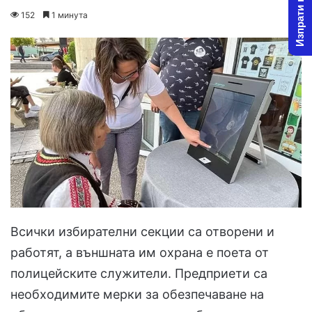
Изпрати новина
on
an
152
1 минута
X
email
Всички избирателни секции са отворени и
работят, а външната им охрана е поета от
полицейските служители. Предприети са
необходимите мерки за обезпечаване на