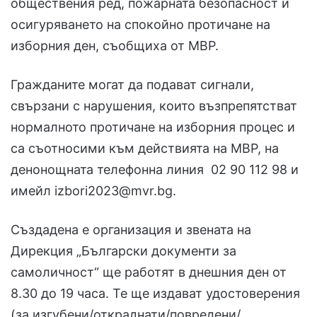
обществения ред, пожарната безопасност и
осигуряването на спокойно протичане на
изборния ден, съобщиха от МВР.
Гражданите могат да подават сигнали,
свързани с нарушения, които възпрепятстват
нормалното протичане на изборния процес и
са съотносими към действията на МВР, на
денонощната телефонна линия 02 90 112 98 и
имейл izbori2023@mvr.bg.
Създадена е организация и звената на
Дирекция „Български документи за
самоличност“ ще работят в днешния ден от
8.30 до 19 часа. Те ще издават удостоверения
(за изгубени/откраднати/повредени/