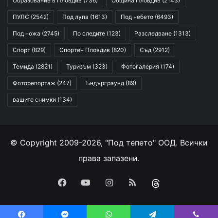
Образование в Пловдив
(736)
Община Пловдив
(2143)
ПУЛС
(2542)
Под лупа
(1613)
Под небето
(6493)
Под ножа
(2745)
По следите
(123)
Разследване
(1313)
Спорт
(829)
Спортен Пловдив
(820)
Съд
(2912)
Темида
(2821)
Туризъм
(323)
Фотогалерия
(174)
Фоторепортаж
(247)
Ъндърграунд
(89)
вашите снимки
(134)
© Copyright 2009-2026, "Под тепето" ООД. Всички
права запазени.
Facebook
YouTube
Instagram
RSS
Threads