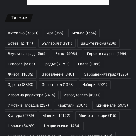
Тагове
Актуално
(33811)
Арт
(955)
Бизнес
(1654)
Ботев Пд
(111)
България
(13911)
Вашите писма
(206)
Вкусът на града
(994)
Власт
(4084)
Героите на деня
(1964)
Гласове
(5983)
Градът
(31292)
Евала
(1068)
Живот
(11039)
Забавление
(8401)
Забравеният град
(1825)
Здраве
(3890)
Зелен град
(1358)
Избори
(5021)
Избор на редактора
(2415)
Изпод тепето
(4900)
Имоти в Пловдив
(237)
Квартали
(2304)
Криминале
(5973)
Култура
(9789)
Мнения
(12142)
Моите отговори
(115)
Новини
(54289)
Нощна смяна
(1484)