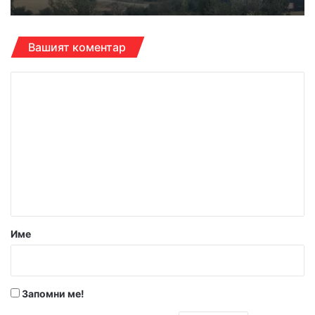
Вашият коментар
К
о
м
е
н
т
а
р
Име
:
*
Запомни ме!