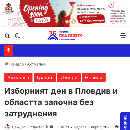
Търсене ...
Switch skin
М
Начало
/
Актуално
Актуално
Градът
Избори
Новини
Изборният ден в Пловдив и
областта започна без
затруднения
Follow
Send
Дежурен Редактор
08:50ч, неделя, 2 април, 2023
0