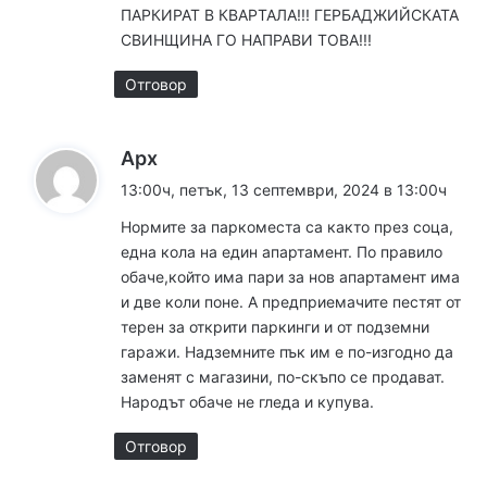
ПАРКИРАТ В КВАРТАЛА!!! ГЕРБАДЖИЙСКАТА
СВИНЩИНА ГО НАПРАВИ ТОВА!!!
Отговор
к
Арх
а
13:00ч, петък, 13 септември, 2024 в 13:00ч
з
Нормите за паркоместа са както през соца,
а
една кола на един апартамент. По правило
:
обаче,който има пари за нов апартамент има
и две коли поне. А предприемачите пестят от
терен за открити паркинги и от подземни
гаражи. Надземните пък им е по-изгодно да
заменят с магазини, по-скъпо се продават.
Народът обаче не гледа и купува.
Отговор