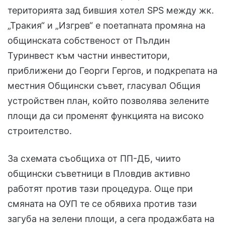
територията зад бившия хотел SPS между жк.
„Тракия“ и „Изгрев“ е поетапната промяна на
общинската собственост от Пълдин
Туринвест към частни инвеститори,
приближени до Георги Гергов, и подкрепата на
местния Общински съвет, гласувал Общия
устройствен план, който позволява зелените
площи да си променят функцията на високо
строителство.
За схемата съобщиха от ПП-ДБ, чиито
общински съветници в Пловдив активно
работят против тази процедура. Още при
смяната на ОУП те се обявиха против тази
загуба на зелени площи, а сега продажбата на