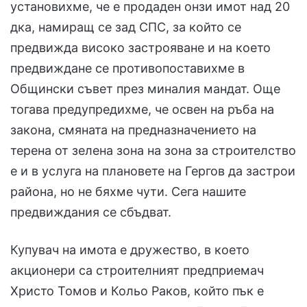
установихме, че е продаден онзи имот над 20
дка, намиращ се зад СПС, за който се
предвижда високо застрояване и на което
предвиждане се противопоставихме в
Общински съвет през миналия мандат. Още
тогава предупредихме, че освен на ръба на
закона, смяната на предназначението на
терена от зелена зона на зона за строителство
е и в услуга на плановете на Гергов да застрои
района, но не бяхме чути. Сега нашите
предвиждания се сбъдват.
Купувач на имота е дружество, в което
акционери са строителният предприемач
Христо Томов и Кольо Раков, който пък е