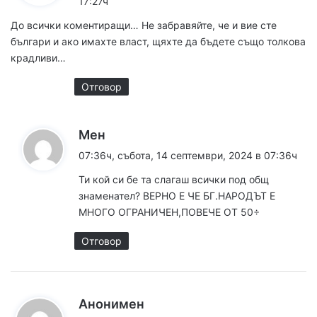
17:27ч
а
До всички коментиращи… Не забравяйте, че и вие сте
:
българи и ако имахте власт, щяхте да бъдете също толкова
крадливи…
Отговор
к
Мен
а
07:36ч, събота, 14 септември, 2024 в 07:36ч
з
Ти кой си бе та слагаш всички под общ
а
знаменател? ВЕРНО Е ЧЕ БГ.НАРОДЪТ Е
:
МНОГО ОГРАНИЧЕН,ПОВЕЧЕ ОТ 50÷
Отговор
к
Анонимен