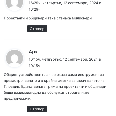
а
16:29ч, четвъртък, 12 септември, 2024 в
з
16:29ч
а
Проектанти и общинари така станаха милионери
:
Отговор
к
Арх
а
10:15ч, четвъртък, 12 септември, 2024 в
з
10:15ч
а
Общият устройствен план се оказа само инструмент за
:
презастрояването и в крайна сметка за съсипването на
Пловдив. Единствената грижа на проектанти и общинари
беше взаимоизгодно да обслужат строителните
предприемачи.
Отговор