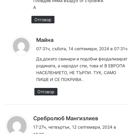
Пловдив няма въздух от строежи.
А
Отговор
к
Майна
а
07:31ч, събота, 14 септември, 2024 в 07:31ч
з
Да,докато свинари и подобни феодализират
а
родината, а народът спи, това е! В ЕВРОПА
:
НАСЕЛЕНИЕТО, НЕ ТЪРПИ. ТУК, САМО
ПИШЕ И СЕ ПОКРИВА .
Отговор
к
Сребролюб Мангизлиев
а
17:27ч, четвъртък, 12 септември, 2024 в
з