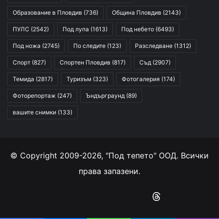
Образование в Пловдив
(736)
Община Пловдив
(2143)
ПУЛС
(2542)
Под лупа
(1613)
Под небето
(6493)
Под ножа
(2745)
По следите
(123)
Разследване
(1312)
Спорт
(827)
Спортен Пловдив
(817)
Съд
(2907)
Темида
(2817)
Туризъм
(323)
Фотогалерия
(174)
Фоторепортаж
(247)
Ъндърграунд
(89)
вашите снимки
(133)
© Copyright 2009-2026, "Под тепето" ООД. Всички
права запазени.
Facebook
YouTube
Instagram
RSS
Threads