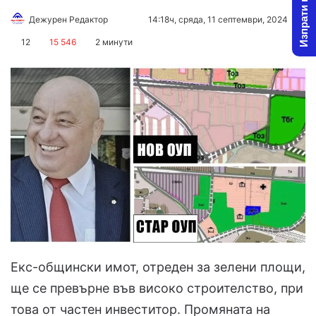
Изпрати новина
Follow
Send
Дежурен Редактор
14:18ч, сряда, 11 септември, 2024
on
an
12
15 546
2 минути
X
email
Екс-общински имот, отреден за зелени площи,
ще се превърне във високо строителство, при
това от частен инвеститор. Промяната на