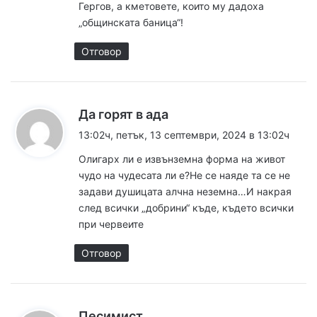
Гергов, а кметовете, които му дадоха
„общинската баница“!
Отговор
к
Да горят в ада
а
13:02ч, петък, 13 септември, 2024 в 13:02ч
з
Олигарх ли е извънземна форма на живот
а
чудо на чудесата ли е?Не се наяде та се не
:
задави душицата алчна неземна…И накрая
след всички „добрини“ къде, където всички
при червеите
Отговор
к
Песимист