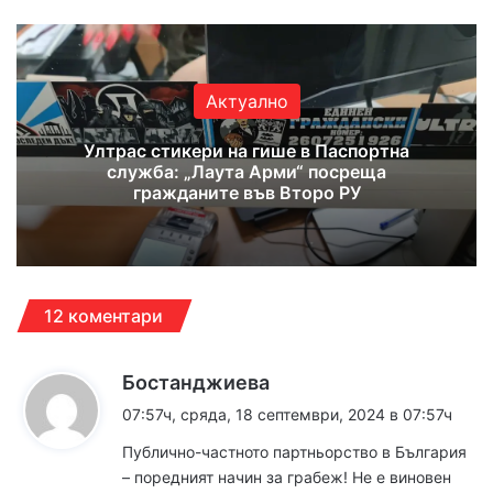
Актуално
Ултрас стикери на гише в Паспортна
служба: „Лаута Арми“ посреща
гражданите във Второ РУ
12 коментари
к
Бостанджиева
а
07:57ч, сряда, 18 септември, 2024 в 07:57ч
з
Публично-частното партньорство в България
а
– поредният начин за грабеж! Не е виновен
: