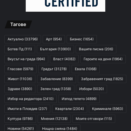
Тагове
Актуално
(33796)
Арт
(954)
Бизнес
(1654)
Ботев Пд
(111)
България
(13900)
Вашите писма
(206)
Вкусът на града
(994)
Власт
(4082)
Героите на деня
(1964)
Гласове
(5979)
Градът
(31278)
Евала
(1068)
Живот
(11036)
Забавление
(8399)
Забравеният град
(1825)
Здраве
(3890)
Зелен град
(1358)
Избори
(5020)
Избор на редактора
(2410)
Изпод тепето
(4899)
Имоти в Пловдив
(237)
Квартали
(2304)
Криминале
(5963)
Култура
(9786)
Мнения
(12138)
Моите отговори
(115)
Новини
(54261)
Нощна смяна
(1484)