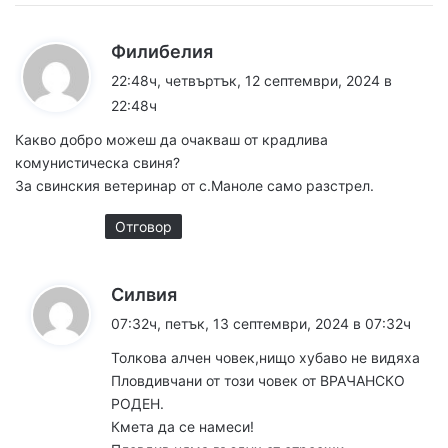
к
Филибелия
а
22:48ч, четвъртък, 12 септември, 2024 в
з
22:48ч
а
Какво добро можеш да очакваш от крадлива
:
комунистическа свиня?
За свинския ветеринар от с.Маноле само разстрел.
Отговор
к
Силвия
а
07:32ч, петък, 13 септември, 2024 в 07:32ч
з
Толкова алчен човек,нищо хубаво не видяха
а
Пловдивчани от този човек от ВРАЧАНСКО
:
РОДЕН.
Кмета да се намеси!