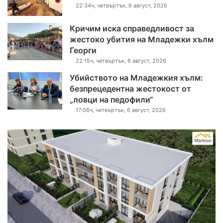
22:34ч, четвъртък, 6 август, 2026
Кричим иска справедливост за
жестоко убития на Младежки хълм
Георги
22:15ч, четвъртък, 6 август, 2026
Убийството на Младежкия хълм:
безпрецедентна жестокост от
„ловци на педофили“
17:06ч, четвъртък, 6 август, 2026