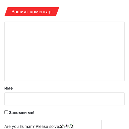
Вашият коментар
К
о
м
е
н
т
а
р
Име
:
*
Запомни ме!
Are you human? Please solve: