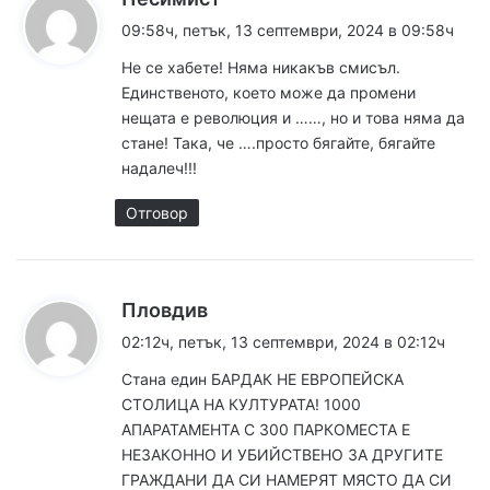
а
09:58ч, петък, 13 септември, 2024 в 09:58ч
з
Не се хабете! Няма никакъв смисъл.
а
Единственото, което може да промени
:
нещата е революция и ……, но и това няма да
стане! Така, че ….просто бягайте, бягайте
надалеч!!!
Отговор
к
Пловдив
а
02:12ч, петък, 13 септември, 2024 в 02:12ч
з
Стана един БАРДАК НЕ ЕВРОПЕЙСКА
а
СТОЛИЦА НА КУЛТУРАТА! 1000
:
АПАРАТАМЕНТА С 300 ПАРКОМЕСТА Е
НЕЗАКОННО И УБИЙСТВЕНО ЗА ДРУГИТЕ
ГРАЖДАНИ ДА СИ НАМЕРЯТ МЯСТО ДА СИ