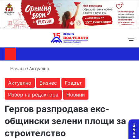
Търсене ...
Switch skin
М
Начало
/
Актуално
Актуално
Бизнес
Градът
Избор на редактора
Новини
Гергов разпродава екс-
общински зелени площи за
строителство