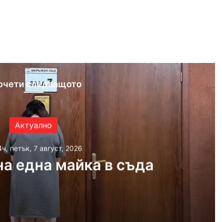
очети следващото
Актуално
4ч, петък, 7 август, 2026
а една майка в съда