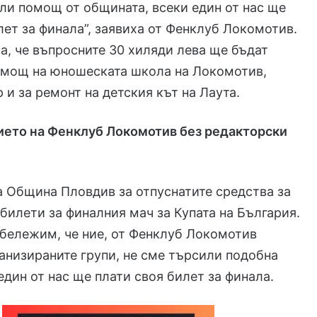
ли помощ от общината, всеки един от нас ще
лет за финала”, заявиха от Фенклуб Локомотив.
, че въпросните 30 хиляди лева ще бъдат
помощ на юношеската школа на Локомотив,
 и за ремонт на детския кът на Лаута.
нието на Фенклуб Локомотив без редакторски
 Община Пловдив за отпуснатите средства за
 билети за финалния мач за Купата на България.
бележим, че ние, от Фенклуб Локомотив
анизираните групи, не сме търсили подобна
дин от нас ще плати своя билет за финала.