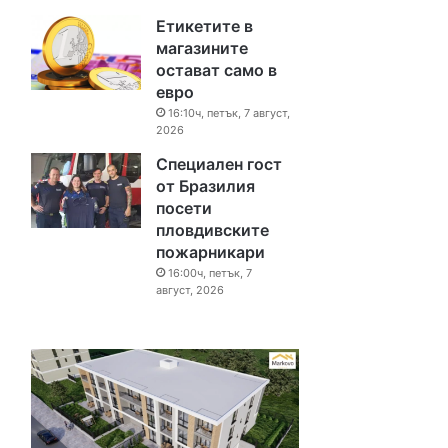
Етикетите в
магазините
остават само в
евро
16:10ч, петък, 7 август,
2026
Специален гост
от Бразилия
посети
пловдивските
пожарникари
16:00ч, петък, 7
август, 2026