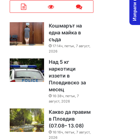
Изпрати новина
Кошмарът на
една майка в
съда
17:14ч, петък, 7 август,
2026
Над 5 кг
наркотици
иззети в
Пловдивско за
месец
16:38ч, петък, 7
август, 2026
Какво да правим
в Пловдив
(07.08– 13.08)
16:16ч, петък, 7 август,
2026