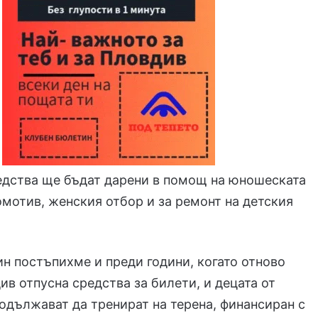
едства ще бъдат дарени в помощ на юношеската
мотив, женския отбор и за ремонт на детския
н постъпихме и преди години, когато отново
в отпусна средства за билети, и децата от
одължават да тренират на терена, финансиран с