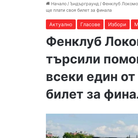
Начало
/
Ъндърграунд
/
Фенклуб Локомот
ще плати своя билет за финала
Актуално
Гласове
Избори
М
Фенклуб Локо
търсили помо
всеки един от
билет за фина