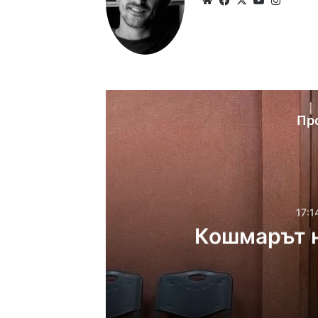
Пр
17:1
Кошмарът н