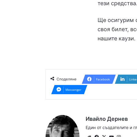
тези средства
Ще осигурим с
своя билет, в
нашите каузи.
Споделяне
Facebook
Linke
Messenger
Ивайло Дернев
Един от създателите и 
Website
Facebook
X
YouTube
Instag