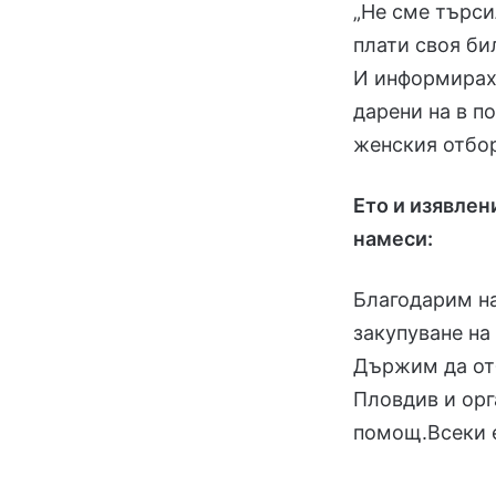
„Не сме търси
плати своя би
И информираха
дарени на в 
женския отбор
Ето и изявле
намеси:
Благодарим на
закупуване на
Държим да от
Пловдив и орг
помощ.Всеки е