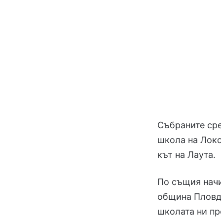
Събраните ср
школа на Локо
кът на Лаута.
По същия начи
община Пловди
школата ни пр