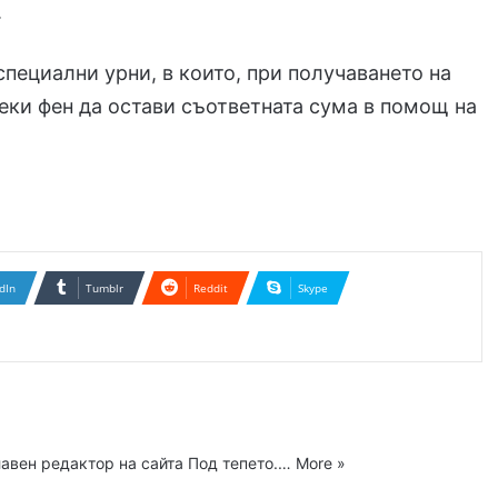
.
пециални урни, в които, при получаването на
секи фен да остави съответната сума в помощ на
dIn
Tumblr
Reddit
Skype
главен редактор на сайта Под тепето.…
More »
ram