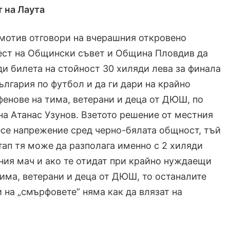
т на Лаута
мотив отговори на вчерашния откровено
ест на Общински съвет и Община Пловдив да
ди билета на стойност 30 хиляди лева за финала
България по футбол и да ги дари на крайно
енове на тима, ветерани и деца от ДЮШ, по
а Атанас Узунов. Взетото решение от местния
се напрежение сред черно-бялата общност, тъй
етап тя може да разполага именно с 2 хиляди
ния мач и ако те отидат при крайно нуждаещи
тима, ветерани и деца от ДЮШ, то останалите
на „смърфовете” няма как да влязат на