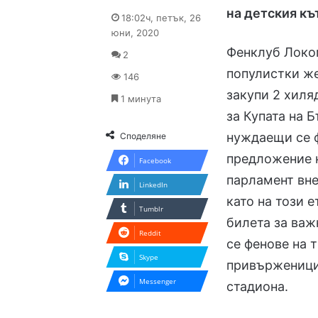
on
an
на детския къ
18:02ч, петък, 26
X
email
юни, 2020
Фенклуб Локо
2
популистки ж
146
закупи 2 хиля
1 минута
за Купата на 
нуждаещи се ф
Споделяне
предложение н
Facebook
парламент вне
LinkedIn
като на този 
Tumblr
билета за важ
Reddit
се фенове на 
Skype
привърженици 
Messenger
стадиона.