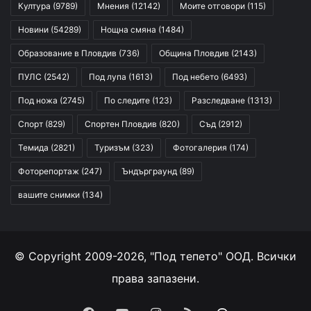
Култура
(9789)
Мнения
(12142)
Моите отговори
(115)
Новини
(54289)
Нощна смяна
(1484)
Образование в Пловдив
(736)
Община Пловдив
(2143)
ПУЛС
(2542)
Под лупа
(1613)
Под небето
(6493)
Под ножа
(2745)
По следите
(123)
Разследване
(1313)
Спорт
(829)
Спортен Пловдив
(820)
Съд
(2912)
Темида
(2821)
Туризъм
(323)
Фотогалерия
(174)
Фоторепортаж
(247)
Ъндърграунд
(89)
вашите снимки
(134)
© Copyright 2009-2026, "Под тепето" ООД. Всички
права запазени.