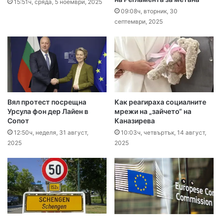
15:51ч, сряда, 5 ноември, 2025
09:08ч, вторник, 30
септември, 2025
Вял протест посрещна
Как реагираха социалните
Урсула фон дер Лайен в
мрежи на „зайчето“ на
Сопот
Каназирева
12:50ч, неделя, 31 август,
10:03ч, четвъртък, 14 август,
2025
2025