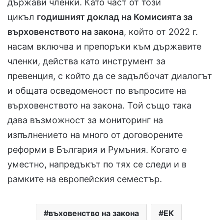
държави членки. Като част от този
цикъл
годишният доклад на Комисията за
върховенството на закона
, който от 2022 г.
насам включва и препоръки към държавите
членки, действа като инструмент за
превенция, с който да се задълбочат диалогът
и общата осведоменост по въпросите на
върховенството на закона. Той също така
дава възможност за мониторинг на
изпълнението на много от договорените
реформи в България и Румъния. Когато е
уместно, напредъкът по тях се следи и в
рамките на европейския семестър.
въховенство на закона
ЕК