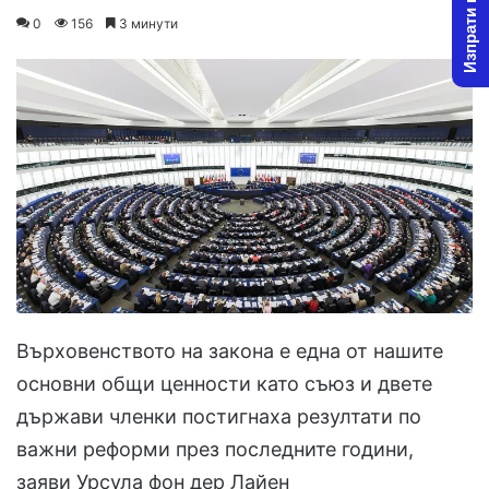
Изпрати новина
on
an
0
156
3 минути
X
email
Върховенството на закона е една от нашите
основни общи ценности като съюз и двете
държави членки постигнаха резултати по
важни реформи през последните години,
заяви Урсула фон дер Лайен