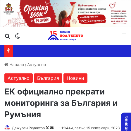
Търсене ...
Switch skin
М
Начало
/
Актуално
Актуално
България
Новини
ЕК официално прекрати
мониторинга за България и
Румъния
Follow
Send
Дежурен Редактор
12:44ч, петък, 15 септември, 2023