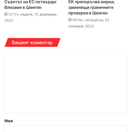
Съветът на ЕС потвърди:
ЕК препоръчва мерки,
Влизаме в Шенген
заменящи граничните
проверки в Шенген
12:11ч, неделя, 31 декември,
16:14ч, четвъртък, 23
2023
ноември, 2023
Вашият коментар
К
о
м
е
н
т
а
р
Име
: