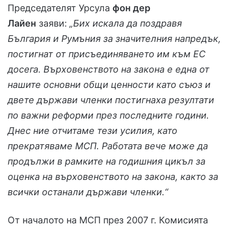
Председателят Урсула
фон дер
Лайен
заяви:
„Бих искал
a
да поздравя
България и Румъния за значителния напредък,
постигнат от присъединяването им към ЕС
досега. Върховенството на закона е една от
нашите основни общи ценности като съюз и
двете държави членки постигнаха резултати
по важни реформи през последните години.
Днес ние отчитаме тези усилия, като
прекратяваме МСП. Работата вече може да
продължи в рамките на годишния цикъл за
оценка на върховенството на закона, както за
всички останали държави членки.“
От началото на МСП през 2007 г. Комисията