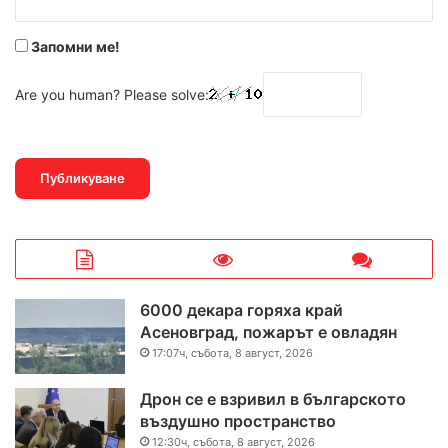
*
Запомни ме!
Are you human? Please solve:
6000 декара горяха край
Асеновград, пожарът е овладян
17:07ч, събота, 8 август, 2026
Дрон се е взривил в българското
въздушно пространство
12:30ч, събота, 8 август, 2026