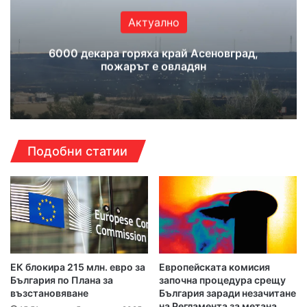
Актуално
6000 декара горяха край Асеновград,
пожарът е овладян
Подобни статии
ЕК блокира 215 млн. евро за
Европейската комисия
България по Плана за
започна процедура срещу
възстановяване
България заради незачитане
на Регламента за метана