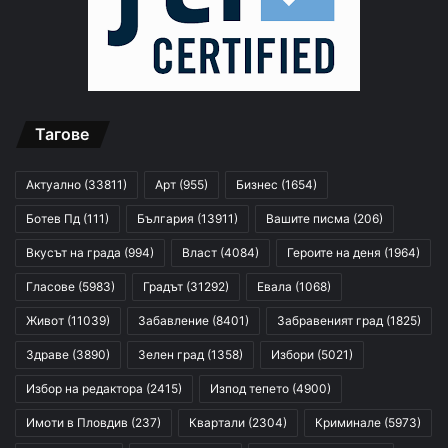
Тагове
Актуално
(33811)
Арт
(955)
Бизнес
(1654)
Ботев Пд
(111)
България
(13911)
Вашите писма
(206)
Вкусът на града
(994)
Власт
(4084)
Героите на деня
(1964)
Гласове
(5983)
Градът
(31292)
Евала
(1068)
Живот
(11039)
Забавление
(8401)
Забравеният град
(1825)
Здраве
(3890)
Зелен град
(1358)
Избори
(5021)
Избор на редактора
(2415)
Изпод тепето
(4900)
Имоти в Пловдив
(237)
Квартали
(2304)
Криминале
(5973)