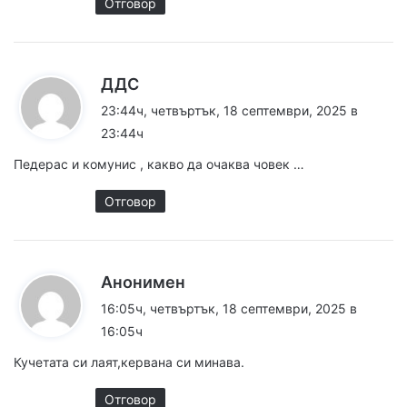
Отговор
к
ДДС
а
23:44ч, четвъртък, 18 септември, 2025 в
з
23:44ч
а
Педерас и комунис , какво да очаква човек …
:
Отговор
к
Анонимен
а
16:05ч, четвъртък, 18 септември, 2025 в
з
16:05ч
а
Кучетата си лаят,кервана си минава.
:
Отговор