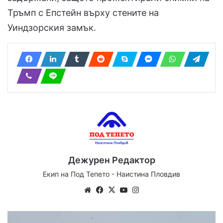
Тръмп с Епстейн върху стените на
Уиндзорския замък.
Дежурен Редактор
Екип на Под Тепето - Наистина Пловдив
Website
Facebook
X
YouTube
Instagram