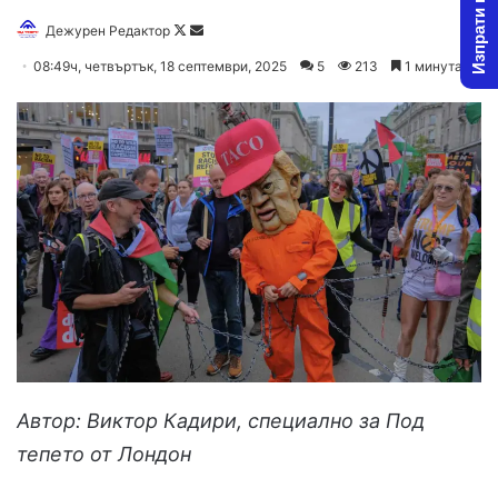
Изпрати новина
Follow
Send
Дежурен Редактор
on
an
08:49ч, четвъртък, 18 септември, 2025
5
213
1 минута
X
email
Автор: Виктор Кадири, специално за Под
тепето от Лондон