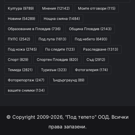
Култура
(9789)
Мнения
(12142)
Моите отговори
(115)
Новини
(54289)
Нощна смяна
(1484)
Образование в Пловдив
(736)
Община Пловдив
(2143)
ПУЛС
(2542)
Под лупа
(1613)
Под небето
(6493)
Под ножа
(2745)
По следите
(123)
Разследване
(1313)
Спорт
(829)
Спортен Пловдив
(820)
Съд
(2912)
Темида
(2821)
Туризъм
(323)
Фотогалерия
(174)
Фоторепортаж
(247)
Ъндърграунд
(89)
вашите снимки
(134)
© Copyright 2009-2026, "Под тепето" ООД. Всички
права запазени.