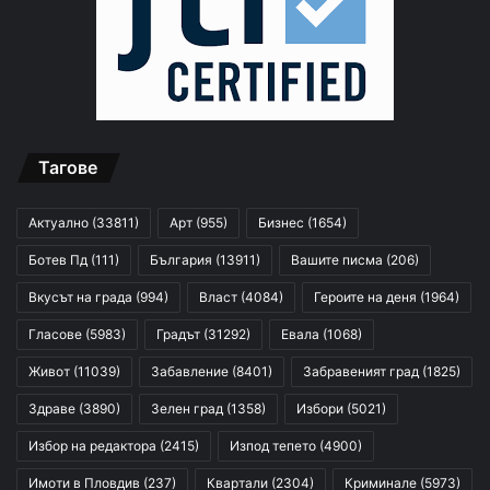
Тагове
Актуално
(33811)
Арт
(955)
Бизнес
(1654)
Ботев Пд
(111)
България
(13911)
Вашите писма
(206)
Вкусът на града
(994)
Власт
(4084)
Героите на деня
(1964)
Гласове
(5983)
Градът
(31292)
Евала
(1068)
Живот
(11039)
Забавление
(8401)
Забравеният град
(1825)
Здраве
(3890)
Зелен град
(1358)
Избори
(5021)
Избор на редактора
(2415)
Изпод тепето
(4900)
Имоти в Пловдив
(237)
Квартали
(2304)
Криминале
(5973)