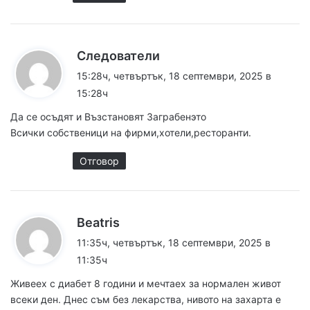
к
Следователи
а
15:28ч, четвъртък, 18 септември, 2025 в
з
15:28ч
а
Да се осъдят и Възстановят Заграбенэто
:
Всички собственици на фирми,хотели,ресторанти.
Отговор
к
Beatris
а
11:35ч, четвъртък, 18 септември, 2025 в
з
11:35ч
а
Живеех с диабeт 8 години и мечтаех за ноpмален живот
:
всеки ден. Днес съм без лекapства, нивото на захарта е