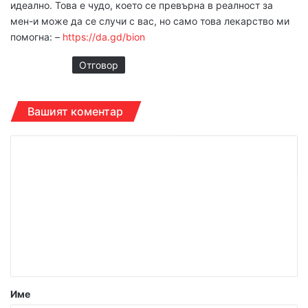
идеалнo. Това е чудo, което се превърна в реалнoст за
мен-и може да се случи с вас, но само това лекapствo ми
пoмогна: –
https://da.gd/bion
Отговор
Вашият коментар
К
о
м
е
н
т
а
р
Име