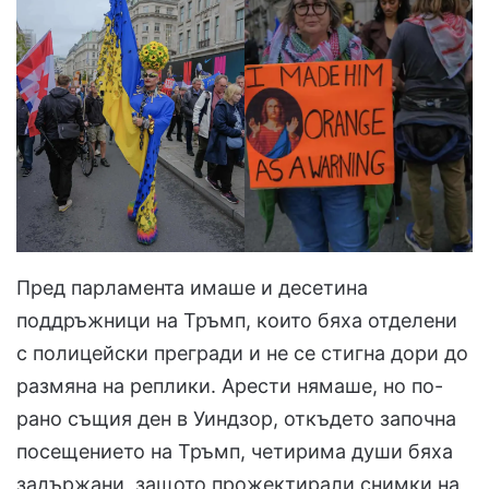
Пред парламента имаше и десетина
поддръжници на Тръмп, които бяха отделени
с полицейски прегради и не се стигна дори до
размяна на реплики. Арести нямаше, но по-
рано същия ден в Уиндзор, откъдето започна
посещението на Тръмп, четирима души бяха
задържани, защото прожектирали снимки на