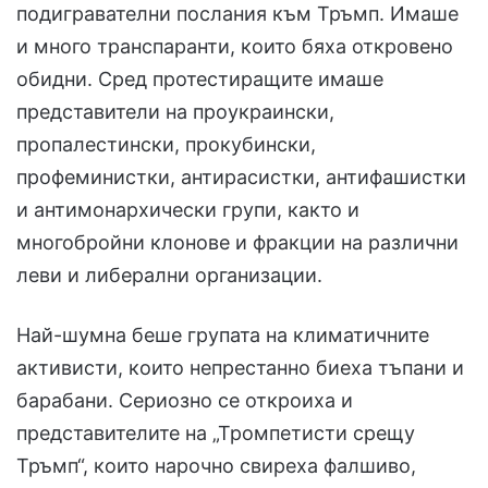
подигравателни послания към Тръмп. Имаше
и много транспаранти, които бяха откровено
обидни. Сред протестиращите имаше
представители на проукраински,
пропалестински, прокубински,
профеминистки, антирасистки, антифашистки
и антимонархически групи, както и
многобройни клонове и фракции на различни
леви и либерални организации.
Най-шумна беше групата на климатичните
активисти, които непрестанно биеха тъпани и
барабани. Сериозно се откроиха и
представителите на „Тромпетисти срещу
Тръмп“, които нарочно свиреха фалшиво,