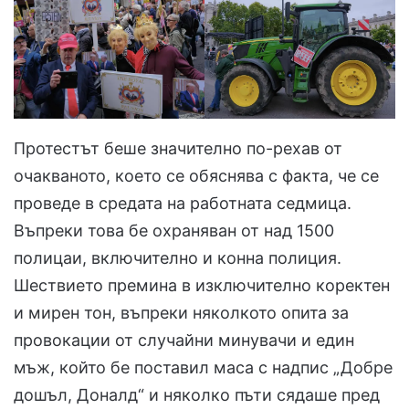
Протестът беше значително по-рехав от
очакваното, което се обяснява с факта, че се
проведе в средата на работната седмица.
Въпреки това бе охраняван от над 1500
полицаи, включително и конна полиция.
Шествието премина в изключително коректен
и мирен тон, въпреки няколкото опита за
провокации от случайни минувачи и един
мъж, който бе поставил маса с надпис „Добре
дошъл, Доналд“ и няколко пъти сядаше пред