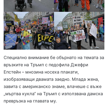
Специално внимание бе обърнато на темата за
връзките на Тръмп с педофила Джефри
Епстейн – мнозина носеха плакати,
изобразяващи двамата заедно. Млада жена,
завита с американско знаме, влачеше с въже
„мъртва кукла“ на Тръмп с използвана дамска
превръзка на главата му.