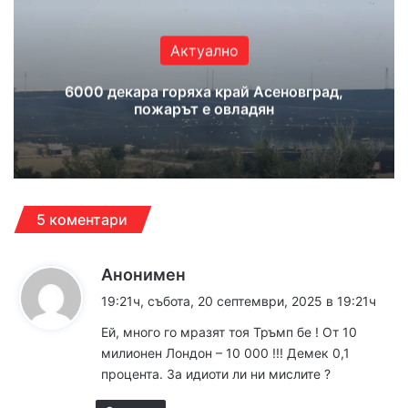
Актуално
6000 декара горяха край Асеновград,
пожарът е овладян
5 коментари
к
Анонимен
а
19:21ч, събота, 20 септември, 2025 в 19:21ч
з
Ей, много го мразят тоя Тръмп бе ! От 10
а
милионен Лондон – 10 000 !!! Демек 0,1
:
процента. За идиоти ли ни мислите ?