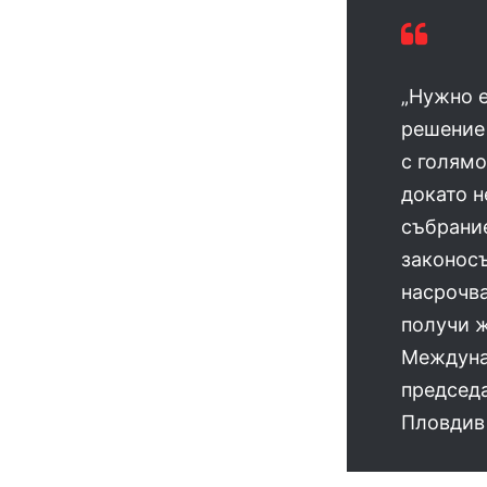
„Нужно е
решение 
с голямо
докато н
събрание
законосъ
насрочва
получи ж
Междунар
председа
Пловдив