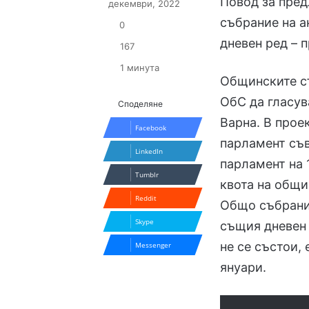
Повод за пре
декември, 2022
събрание на а
0
дневен ред – 
167
1 минута
Общинските с
ОбС да гласув
Споделяне
Варна. В прое
Facebook
парламент съв
LinkedIn
парламент на 
Tumblr
квота на общи
Reddit
Общо събрание
Skype
същия дневен 
не се състои,
Messenger
януари.