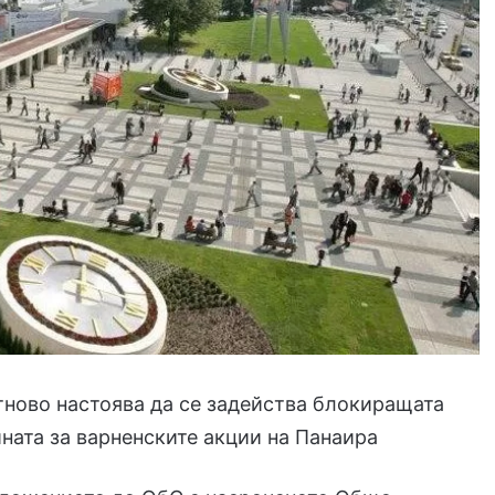
ново настоява да се задейства блокиращата
ната за варненските акции на Панаира