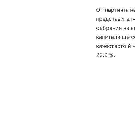
От партията 
представителя
събрание на а
капитала ще с
качеството й 
22.9 %.