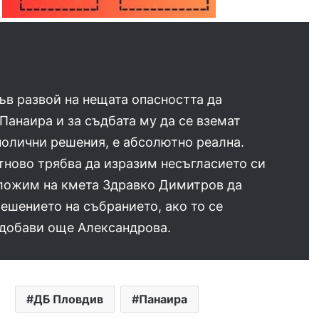
ъв развой на нещата опасността да
Панаира и за съдбата му да се вземат
олични решения, е абсолютно реална.
тново трябва да изразим несъгласието си
зложим на кмета Здравко Димитров да
ешението на събранието, ако то се
 добави още Александрова.
ДБ Пловдив
Панаира