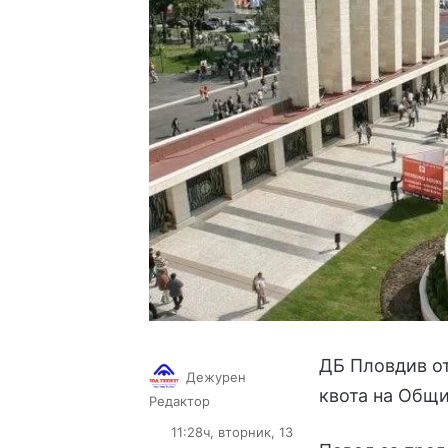
ДБ Пловдив от
Дежурен
квота на Общи
Follow
Send
Редактор
on
an
11:28ч, вторник, 13
X
email