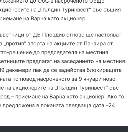
дложението до ОбС е насроченото Общо
кционерите на „Пълдин Туринвест“ със същия
приемане на Варна като акционер
ъветници от ДБ Пловдив отново ще настояват
а „против“ апорта на акциите от Панаира от
кто-решение до председателя на местния
етниците предлагат на заседанието на местния
19 декември пак да се задейства блокиращата
ната по повод насроченото за 9 януари ново
 на акционерите на „Пълдин Туринвест“ със
ред – приемане на Варна като акционер. Ако то
 е предложена в поканата следваща дата –24