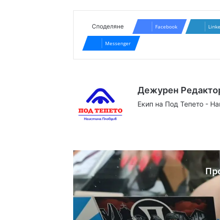
Споделяне
Facebook
Link
Messenger
Дежурен Редакто
Екип на Под Тепето - Н
Website
Facebook
X
YouTube
Instag
Пр