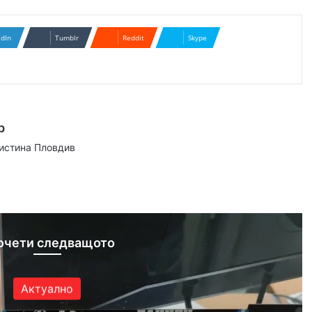
edIn
Tumblr
Reddit
Skype
р
аистина Пловдив
ram
очети следващото
Актуално