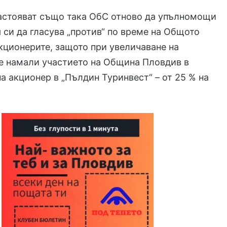
настояват също така ОбС отново да упълномощи
 си да гласува „против“ по време на Общото
кционерите, защото при увеличаване на
е намали участието на Община Пловдив в
на акционер в „Пълдин Туринвест“ – от 25 % на