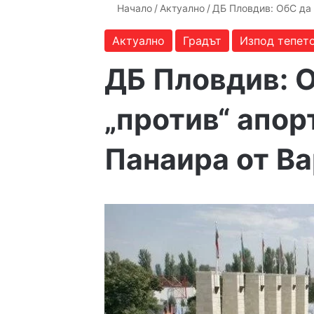
Начало
/
Актуално
/
ДБ Пловдив: ОбС да 
Актуално
Градът
Изпод тепет
ДБ Пловдив: О
„против“ апор
Панаира от В