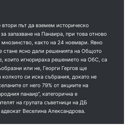
 втори път да вземем историческо
за запазване на Панаира, при това отново
 мнозинство, както на 24 ноември. Явно
е стане ясно дали решенията на Общото
, които игнорираха решението на ОбС, са
образни или не, Георги Гергов ще
 колкото си иска събрания, докато не
еланите от него 79% от акциите на
одния панаир“, категорична е
телят на групата съветници на ДБ
 адвокат Веселина Александрова.