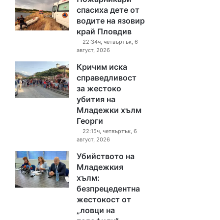
спасиха дете от
водите на язовир
край Пловдив
22:34ч, четвъртък, 6
август, 2026
Кричим иска
справедливост
за жестоко
убития на
Младежки хълм
Георги
22:15ч, четвъртък, 6
август, 2026
Убийството на
Младежкия
хълм:
безпрецедентна
жестокост от
„ловци на