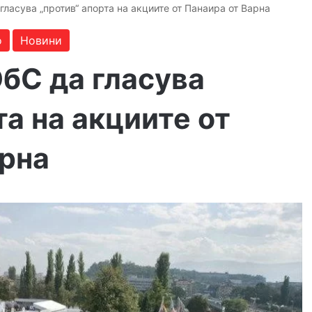
гласува „против“ апорта на акциите от Панаира от Варна
о
Новини
бС да гласува
та на акциите от
арна