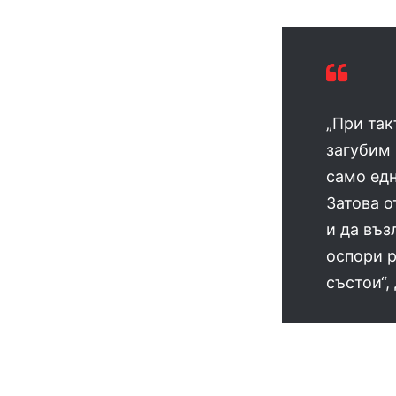
„При так
загубим 
само едн
Затова о
и да въ
оспори р
състои“,