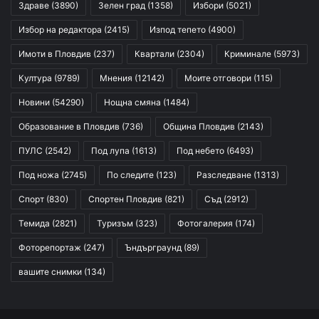
Здраве
(3890)
Зелен град
(1358)
Избори
(5021)
Избор на редактора
(2415)
Изпод тепето
(4900)
Имоти в Пловдив
(237)
Квартали
(2304)
Криминале
(5973)
Култура
(9789)
Мнения
(12142)
Моите отговори
(115)
Новини
(54290)
Нощна смяна
(1484)
Образование в Пловдив
(736)
Община Пловдив
(2143)
ПУЛС
(2542)
Под лупа
(1613)
Под небето
(6493)
Под ножа
(2745)
По следите
(123)
Разследване
(1313)
Спорт
(830)
Спортен Пловдив
(821)
Съд
(2912)
Темида
(2821)
Туризъм
(323)
Фотогалерия
(174)
Фоторепортаж
(247)
Ъндърграунд
(89)
вашите снимки
(134)