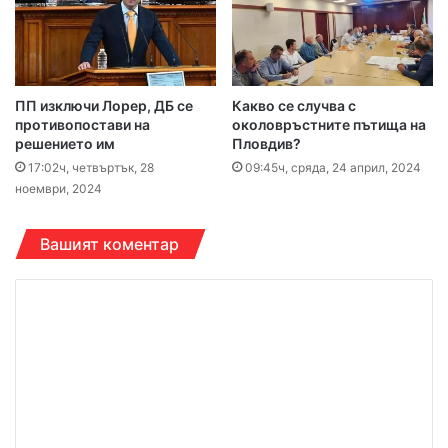
ПП изключи Лорер, ДБ се
Какво се случва с
противопостави на
околовръстните пътища на
решението им
Пловдив?
17:02ч, четвъртък, 28
09:45ч, сряда, 24 април, 2024
ноември, 2024
Вашият коментар
К
о
м
е
н
т