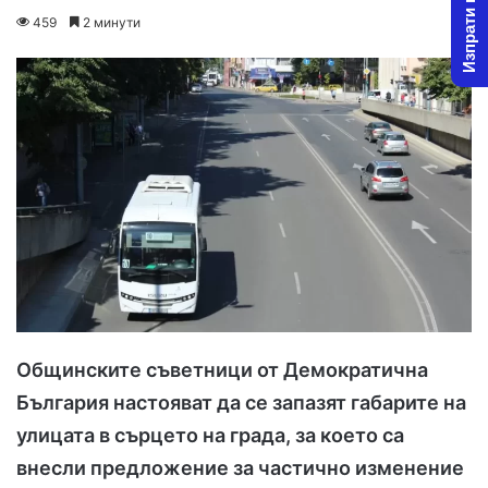
Изпрати новина
on
an
459
2 минути
X
email
Общинските съветници от Демократична
България настояват да се запазят габарите на
улицата в сърцето на града, за което са
внесли предложение за частично изменение