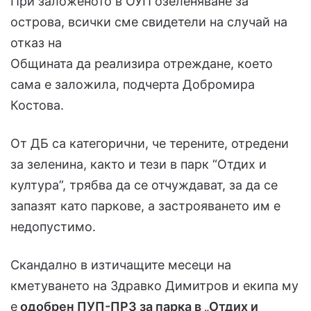
При заложеното в ОУП озеленяване за
острова, всички сме свидетели на случай на
отказ на
Общината да реализира отреждане, което
сама е заложила, подчерта Добромира
Костова.
От ДБ са категорични, че терените, отредени
за зеленина, както и тези в парк “Отдих и
култура”, трябва да се отчуждават, за да се
запазят като паркове, а застрояването им е
недопустимо.
Скандално в изтичащите месеци на
кметуването на Здравко Димитров и екипа му
е
одобрен ПУП-ПРЗ за парка в „Отдих и