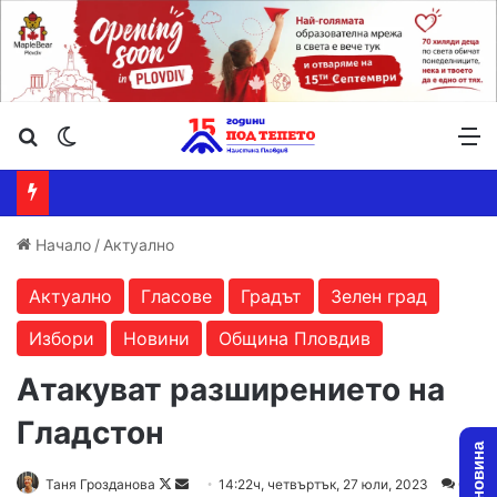
Търсене ...
Switch skin
М
Начало
/
Актуално
Актуално
Гласове
Градът
Зелен град
Избори
Новини
Община Пловдив
Атакуват разширението на
Гладстон
Follow
Send
Таня Грозданова
14:22ч, четвъртък, 27 юли, 2023
0