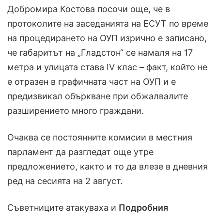
Добромира Костова посочи още, че в
протоколите на заседанията на ЕСУТ по време
на процедирането на ОУП изрично е записано,
че габаритът на „Гладстон“ се намаля на 17
метра и улицата става IV клас – факт, който не
е отразен в графичната част на ОУП и е
предизвикал объркване при обжалвалите
разширението много граждани.
Очаква се постоянните комисии в местния
парламент да разгледат още утре
предложението, както и то да влезе в дневния
ред на сесията на 2 август.
Съветниците атакуваха и
Подробния