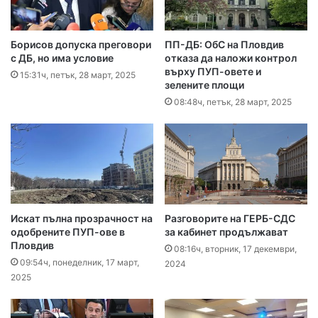
Борисов допуска преговори
ПП-ДБ: ОбС на Пловдив
с ДБ, но има условие
отказа да наложи контрол
върху ПУП-овете и
15:31ч, петък, 28 март, 2025
зелените площи
08:48ч, петък, 28 март, 2025
Искат пълна прозрачност на
Разговорите на ГЕРБ-СДС
одобрените ПУП-ове в
за кабинет продължават
Пловдив
08:16ч, вторник, 17 декември,
09:54ч, понеделник, 17 март,
2024
2025