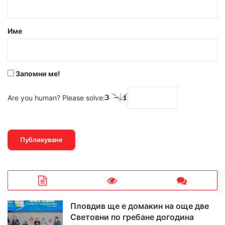
а
р
Име
:
*
Запомни ме!
Are you human? Please solve:
Пловдив ще е домакин на още две
Световни по гребане догодина