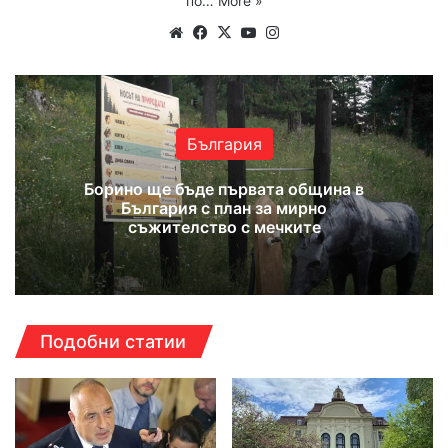
по…
More »
Website
Facebook
X
YouTube
Instagram
България
Борино ще бъде първата община в
България с план за мирно
съжителство с мечките
Подобни статии