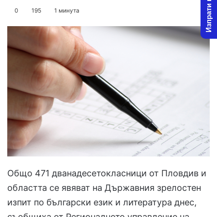
Изпрати новина
on
an
0
195
1 минута
X
email
Общо 471 дванадесетокласници от Пловдив и
областта се явяват на Държавния зрелостен
изпит по български език и литература днес,
съобщиха от Регионалното управление на