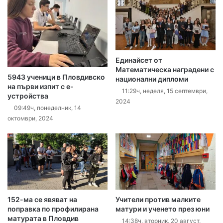
Единайсет от
Математическа наградени с
5943 ученици в Пловдивско
национални дипломи
на първи изпит с е-
11:29ч, неделя, 15 септември,
устройства
2024
09:49ч, понеделник, 14
октомври, 2024
152-ма се явяват на
Учители против малките
поправка по профилирана
матури и ученето през юни
матурата в Пловдив
14:38ч, вторник, 20 август,