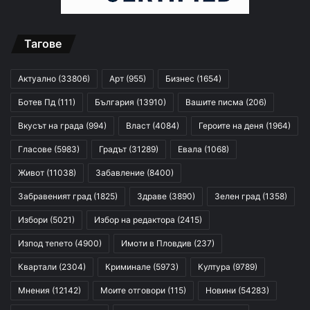
Тагове
Актуално
(33806)
Арт
(955)
Бизнес
(1654)
Ботев Пд
(111)
България
(13910)
Вашите писма
(206)
Вкусът на града
(994)
Власт
(4084)
Героите на деня
(1964)
Гласове
(5983)
Градът
(31289)
Евала
(1068)
Живот
(11038)
Забавление
(8400)
Забравеният град
(1825)
Здраве
(3890)
Зелен град
(1358)
Избори
(5021)
Избор на редактора
(2415)
Изпод тепето
(4900)
Имоти в Пловдив
(237)
Квартали
(2304)
Криминале
(5973)
Култура
(9789)
Мнения
(12142)
Моите отговори
(115)
Новини
(54283)