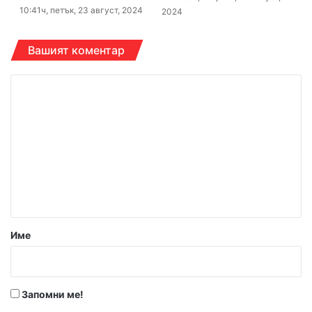
10:41ч, петък, 23 август, 2024
2024
Вашият коментар
К
о
м
е
н
т
а
р
Име
:
*
Запомни ме!