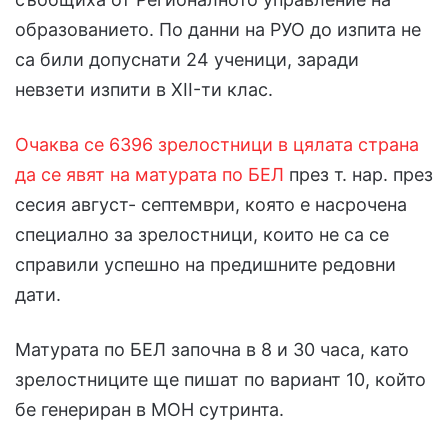
образованието. По данни на РУО до изпита не
са били допуснати 24 ученици, заради
невзети изпити в XII-ти клас.
Очаква се 6396 зрелостници в цялата страна
да се явят на матурата по БЕЛ
през т. нар. през
сесия август- септември, която е насрочена
специално за зрелостници, които не са се
справили успешно на предишните редовни
дати.
Матурата по БЕЛ започна в 8 и 30 часа, като
зрелостниците ще пишат по вариант 10, който
бе генериран в МОН сутринта.