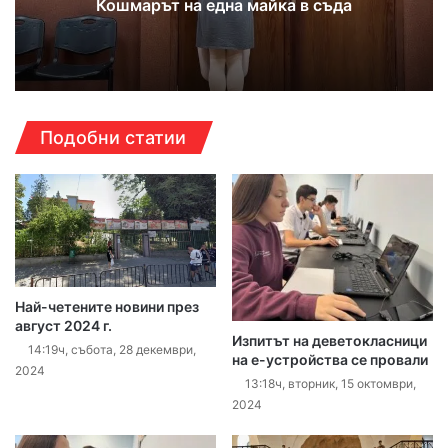
Кошмарът на една майка в съда
Подобни статии
Най-четените новини през
август 2024 г.
Изпитът на деветокласници
14:19ч, събота, 28 декември,
на е-устройства се провали
2024
13:18ч, вторник, 15 октомври,
2024