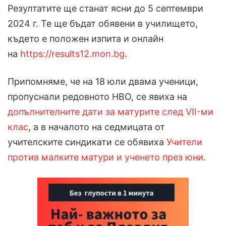
Резултатите ще станат ясни до 5 септември
2024 г. Те ще бъдат обявени в училището,
където е положен изпита и онлайн
на
https://results12.mon.bg
.
Припомняме, че на 18 юли двама ученици,
пропуснали редовното НВО, се явиха на
допълнителните дати за матурите след VII-ми
клас
, а в началото на седмицата от
учителските синдикати се обявиха
Учители
против малките матури и ученето през юни
.