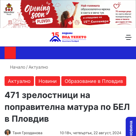
Търсене ...
Switch skin
М
Начало
/
Актуално
Актуално
Новини
Образование в Пловдив
471 зрелостници на
поправителна матура по БЕЛ
в Пловдив
Follow
Send
Таня Грозданова
10:18ч, четвъртък, 22 август, 2024