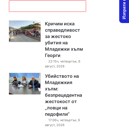
Изпрати новина
Кричим иска
справедливост
за жестоко
убития на
Младежки хълм
Георги
22:15ч, четвъртък, 6
август, 2026
Убийството на
Младежкия
хълм:
безпрецедентна
жестокост от
„ловци на
педофили“
17:06ч, четвъртък, 6
август, 2026