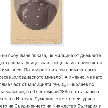
 ни проучване показа, че малцина от днешните
централната улица знаят нещо за историческата
о име носи. По-възрастните си спомнят само
 касае „пловдивското минало”. А именно, че като
яма част от милицията ген. Д. Николаев по
ни маневри, на 6 септември 1885 г. отстранява
ител на Източна Румелия, с което осигурява
ето на Съединението на Княжество България и