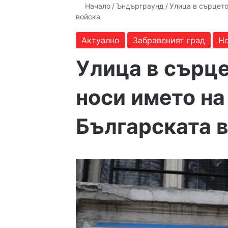
Начало
/
Ъндърграунд
/
Улица в сърцето
войска
Актуално
Забравеният град
Н
Улица в сърце
носи името на
Българската 