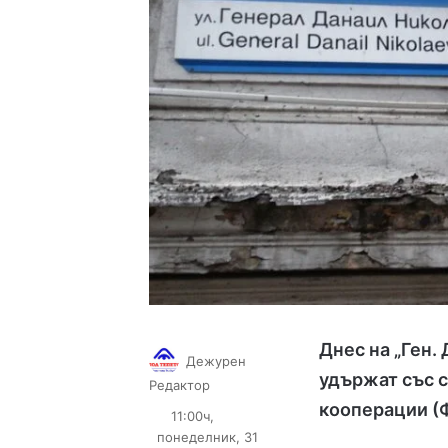
Днес на „Ген.
Дежурен
удържат със 
Follow
Send
Редактор
on
an
кооперации
(
11:00ч,
X
email
понеделник, 31