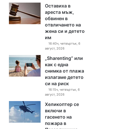
Оставиха в
ареста мъж,
обвинен в
отвличането на
жена си и детето
им
16:40ч, четвъртък, 6
август, 2026
„Sharenting“ или
как с една
снимка от плажа
излагаме детето
си на риск
16:15ч, четвъртък, 6
август, 2026
Хеликоптер се
включи в
гасенето на
пожара в