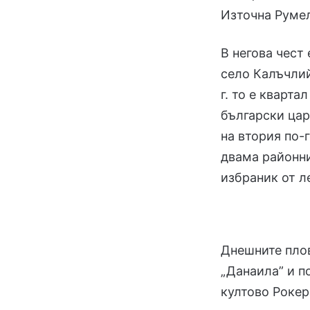
Източна Руме
В негова чест 
село Калъчлий
г. то е кварта
български цар
на втория по-
двама районни
избраник от л
Днешните пло
„Данаила” и п
култово Рокер