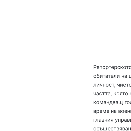
Репортерското
обитатели на 
личност, чиет
частта, която
командващ гол
време на воен
главния управ
осъществяван