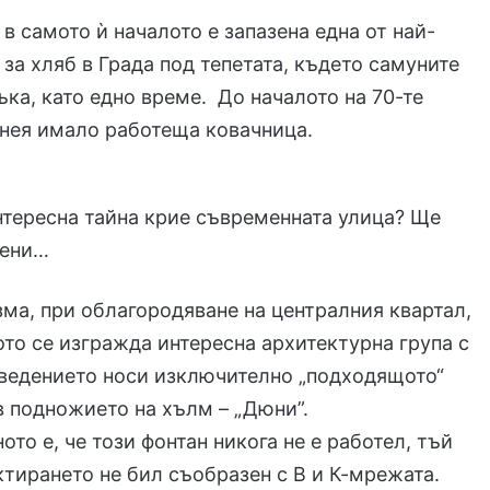
 в самото ѝ началото е запазена една от най-
 за хляб в Града под тепетата, където самуните
ръка, като едно време. До началото на 70-те
нея имало работеща ковачница.
нтересна тайна крие съвременната улица? Ще
мени…
ма, при облагородяване на централния квартал,
то се изгражда интересна архитектурна група с
зведението носи изключително „подходящото“
в подножието на хълм – „Дюни”.
то е, че този фонтан никога не е работел, тъй
ктирането не бил съобразен с В и К-мрежата.