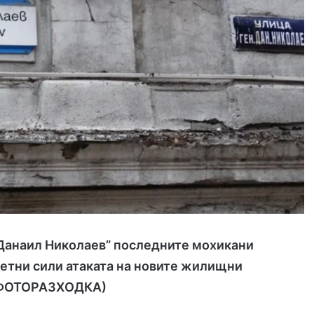
 Данаил Николаев” последните мохикани
сетни сили атаката на новите жилищни
ФОТОРАЗХОДКА
)