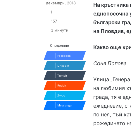
декември, 2018
На кръстника 
1
еднопосочна у
157
български гра
3 минути
на Пловдив, е
Споделяне
Какво още кр
Facebook
Соня Попова
LinkedIn
Tumblr
Улица „Генера
Reddit
на любимия х
Skype
града, тя е ед
ежедневие, ст
Messenger
по нея, тъй к
рожединето на