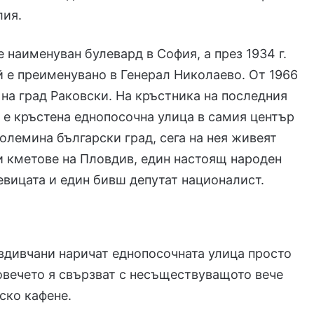
лия.
е наименуван булевард в София, а през 1934 г.
 е преименувано в Генерал Николаево. От 1966
л на град Раковски. На кръстника на последния
 е кръстена еднопосочна улица в самия център
големина български град, сега на нея живеят
 кметове на Пловдив, един настоящ народен
евицата и един бивш депутат националист.
вдивчани наричат еднопосочната улица просто
овечето я свързват с несъществуващото вече
ско кафене.