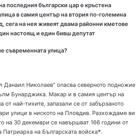
на последния български цар е кръстена
лица в самия център на втория по-големина
д, сега на нея живеят двама районни кметове
дин настоящ и един бивш депутат
ие съвременната улица?
л Данаил Николаев” опасва северното подножие
ълм Бунарджика. Макар и в самия център на
на от най-тихите, запазали се от забързаното
ари улици в ниското на Пловдив. Разхождаме ви
ато на 30 декември се навършват 166 години от
 Патриарха на Българската войска
*
.