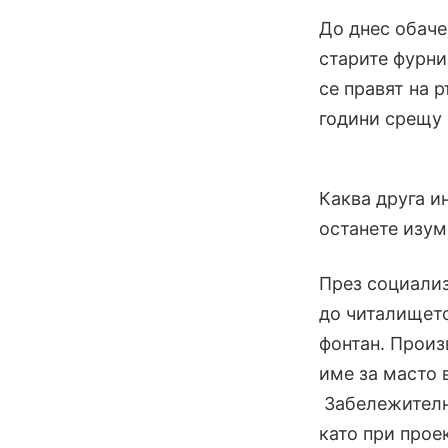
До днес обаче
старите фурни
се правят на 
години срещу 
Каква друга и
останете изу
През социализ
до читалището
фонтан. Прои
име за масто 
Забележително
като при прое