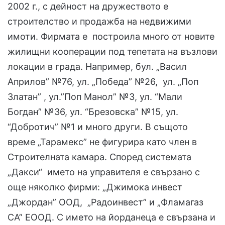
2002 г., с дейност на дружеството е
строителство и продажба на недвижими
имоти. Фирмата е построила много от новите
жилищни кооперации под тепетата на възлови
локации в града. Например, бул. „Васил
Априлов” №76, ул. „Победа” №26, ул. „Поп
Златан” , ул.”Поп Манол” №3, ул. “Мали
Богдан” №36, ул. “Брезовска” №15, ул.
“Добротич” №1 и много други. В същото
време „Тарамекс” не фигурира като член в
Строителната камара. Според системата
„Дакси“ името на управителя е свързано с
още няколко фирми: „Джимока инвест
„Джордан” ООД, „Радоинвест” и „Фламагаз
СА” ЕООД. С името на йорданеца е свързана и