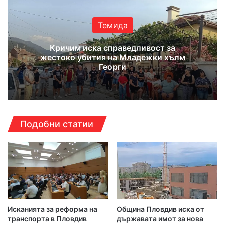
ok
e
m
Темида
Кричим иска справедливост за
жестоко убития на Младежки хълм
Георги
Подобни статии
Исканията за реформа на
Община Пловдив иска от
транспорта в Пловдив
държавата имот за нова