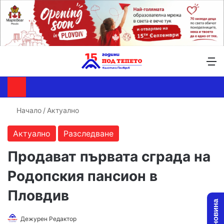
Търсене ...
Switch skin
М
Начало
/
Актуално
Актуално
Разследване
Продават първата сграда на
Родопския пансион в
Пловдив
Дежурен Редактор
F
S