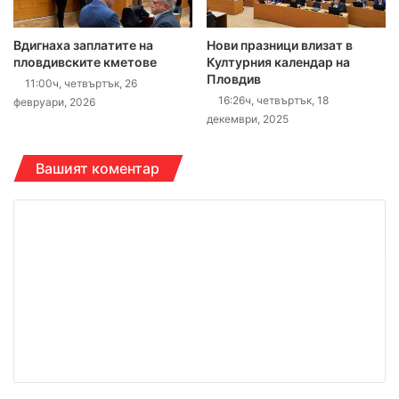
Вдигнаха заплатите на
Нови празници влизат в
пловдивските кметове
Културния календар на
Пловдив
11:00ч, четвъртък, 26
16:26ч, четвъртък, 18
февруари, 2026
декември, 2025
Вашият коментар
К
о
м
е
н
т
а