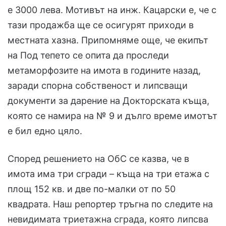
е 3000 лева. Мотивът на инж. Кацарски е, че с
тази продажба ще се осигурят приходи в
местната хазна. Припомняме още, че екипът
на Под тепето се опита да проследи
метаморфозите на имота в годините назад,
заради спорна собственост и липсващи
документи за дарение на Докторската къща,
която се намира на № 9 и дълго време имотът
е бил едно цяло.
Според решението на ОбС се казва, че в
имота има три сгради – къща на три етажа с
площ 152 кв. и две по-малки от по 50
квадрата. Наш репортер тръгна по следите на
невидимата триетажна сграда, която липсва