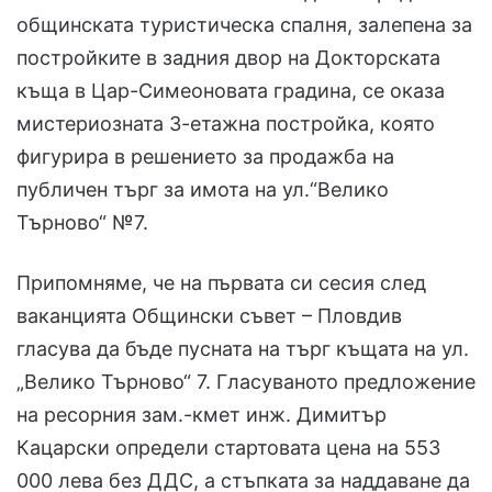
общинската туристическа спалня, залепена за
постройките в задния двор на Докторската
къща в Цар-Симеоновата градина, се оказа
мистериозната 3-етажна постройка, която
фигурира в решението за продажба на
публичен търг за имота на ул.“Велико
Търново“ №7.
Припомняме, че на първата си сесия след
ваканцията Общински съвет – Пловдив
гласува да бъде пусната на търг къщата на ул.
„Велико Търново“ 7. Гласуваното предложение
на ресорния зам.-кмет инж. Димитър
Кацарски определи стартовата цена на 553
000 лева без ДДС, а стъпката за наддаване да