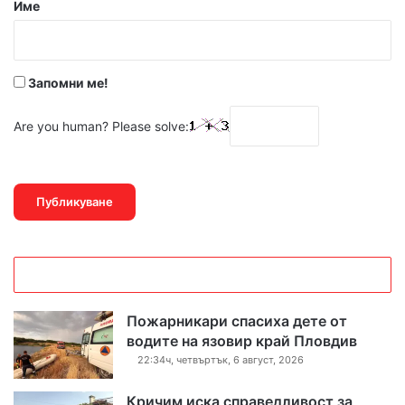
р
Име
:
*
Запомни ме!
Are you human? Please solve:
Пожарникари спасиха дете от
водите на язовир край Пловдив
22:34ч, четвъртък, 6 август, 2026
Кричим иска справедливост за