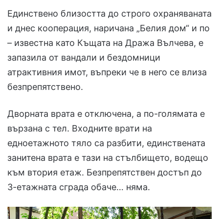
Единствено близостта до строго охраняваната
и днес кооперация, наричана „Белия дом“ и по
– известна като Къщата на Дража Вълчева, е
запазила от вандали и бездомници
атрактивния имот, въпреки че в него се влиза
безпрепятствено.
Дворната врата е отключена, а по-голямата е
вързана с тел. Входните врати на
едноетажното тяло са разбити, единствената
занитена врата е тази на стълбището, водещо
към втория етаж. Безпрепятствен достъп до
3-етажната сграда обаче… няма.