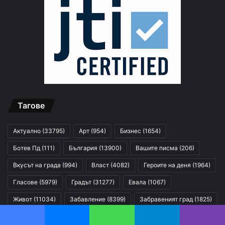
Тагове
Актуално
(33795)
Арт
(954)
Бизнес
(1654)
Ботев Пд
(111)
България
(13900)
Вашите писма
(206)
Вкусът на града
(994)
Власт
(4082)
Героите на деня
(1964)
Гласове
(5979)
Градът
(31277)
Евала
(1067)
Живот
(11034)
Забавление
(8399)
Забравеният град
(1825)
Здраве
(3890)
Зелен град
(1358)
Избори
(5020)
Facebook
Messenger
WhatsApp
Telegram
Viber