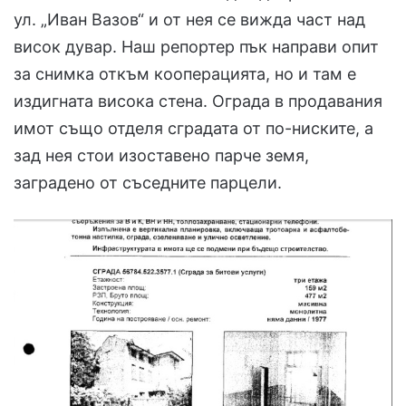
ул. „Иван Вазов“ и от нея се вижда част над
висок дувар. Наш репортер пък направи опит
за снимка откъм кооперацията, но и там е
издигната висока стена. Ограда в продавания
имот също отделя сградата от по-ниските, а
зад нея стои изоставено парче земя,
заградено от съседните парцели.