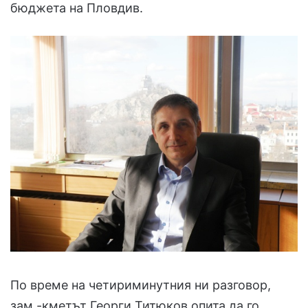
бюджета на Пловдив.
По време на четириминутния ни разговор,
зам.-кметът Георги Титюков опита да го