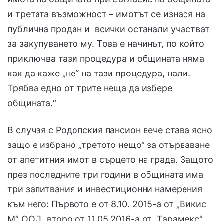
и третата възможност – имотът се изнася на
публична продан и всички останали участват
за закупуването му. Това е начинът, по който
приключва тази процедура и общината няма
как да каже „не“ на тази процедура, нали.
Трябва едно от трите неща да избере
общината.“
В случая с Родопския пансион вече става ясно
защо е избрано „третото нещо“ за отърваване
от апетитния имот в сърцето на града. Защото
през последните три години в общината има
три запитвания и инвестиционни намерения
към него: Първото е от 8.10. 2015-а от „Викис
М“ ООД, второ от 11.05.2016-а от „Тарамекс“