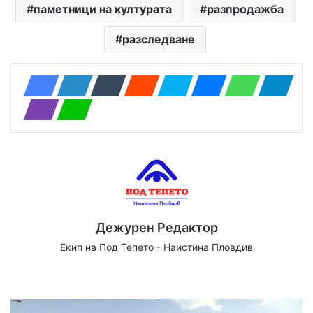
паметници на културата
разпродажба
разследване
Дежурен Редактор
Екип на Под Тепето - Наистина Пловдив
We
Fa
X
Yo
Ins
bsi
ce
uT
tag
te
bo
ub
ra