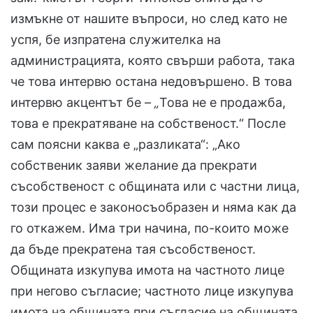
измъкне от нашите въпроси, но след като не
успя, бе изпратена служителка на
администрацията, която свърши работа, така
че това интервю остана недовършено. В това
интервю акцентът бе
– „
Това не е продажба,
това е прекратяване на собственост.“ После
сам поясни каква е „разликата“: „Ако
собственик заяви желание да прекрати
съсобственост с общината или с частни лица,
този процес е законосъобразен и няма как да
го откажем. Има три начина, по-които може
да бъде прекратена тая съсобственост.
Общината изкупува имота на частното лице
при негово съгласие; частното лице изкупува
имота на общината при съгласие на общината