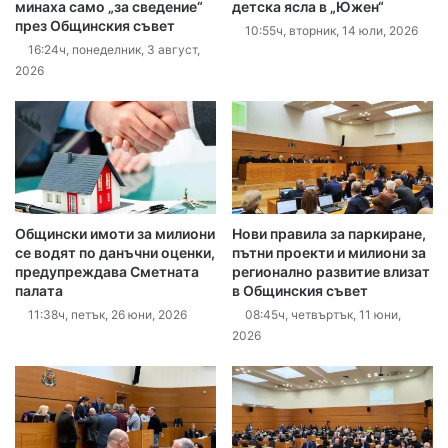
минаха само „за сведение“
детска ясла в „Южен“
през Общинския съвет
10:55ч, вторник, 14 юли, 2026
16:24ч, понеделник, 3 август,
2026
Общински имоти за милиони
Нови правила за паркиране,
се водят по данъчни оценки,
пътни проекти и милиони за
предупреждава Сметната
регионално развитие влизат
палата
в Общинския съвет
11:38ч, петък, 26 юни, 2026
08:45ч, четвъртък, 11 юни,
2026