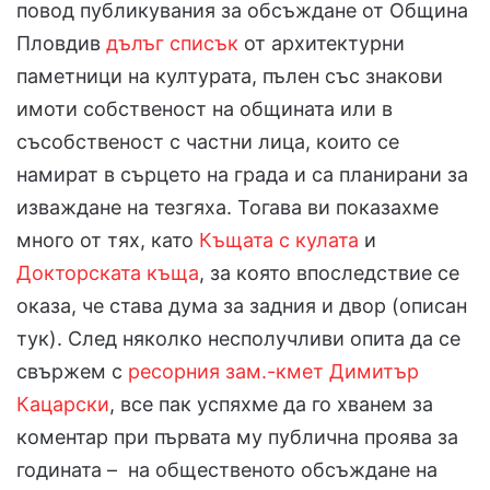
повод публикувания за обсъждане от Община
Пловдив
дълъг списък
от архитектурни
паметници на културата, пълен със знакови
имоти собственост на общината или в
съсобственост с частни лица, които се
намират в сърцето на града и са планирани за
изваждане на тезгяха. Тогава ви показахме
много от тях, като
Къщата с кулата
и
Докторската къща
, за която впоследствие се
оказа, че става дума за задния и двор (описан
тук). След няколко несполучливи опита да се
свържем с
ресорния зам.-кмет Димитър
Кацарски
, все пак успяхме да го хванем за
коментар при първата му публична проява за
годината – на общественото обсъждане на