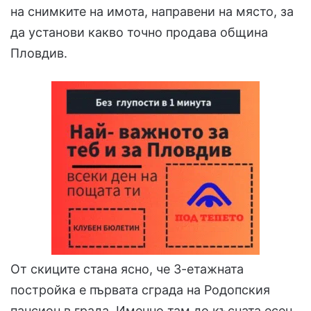
на снимките на имота, направени на място, за
да установи какво точно продава община
Пловдив.
От скиците стана ясно, че 3-етажната
постройка е първата сграда на Родопския
пансион в града. Именно там до късната есен