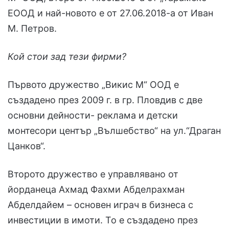
ЕООД и най-новото е от 27.06.2018-а от Иван
М. Петров.
Кой стои зад тези фирми?
Първото дружество „Викис М“ ООД е
създадено през 2009 г. в гр. Пловдив с две
основни дейности- реклама и детски
монтесори център „Вълшебство“ на ул.“Драган
Цанков“.
Второто дружество е управлявано от
йорданеца Ахмад Фахми Абделрахман
Абделдайем – основен играч в бизнеса с
инвестиции в имоти. То е създадено през