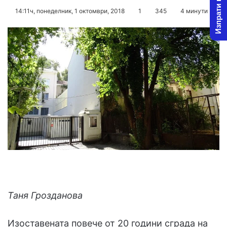
Изпрати новина
o
e
14:11ч, понеделник, 1 октомври, 2018
1
345
4 минути
l
n
l
d
o
a
w
n
o
e
n
m
X
a
i
l
Таня Грозданова
Изоставената повече от 20 години сграда на