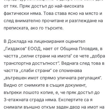
от тях. Пряк достъп до най-високата
фактически няма. Това става ясно на място и
след внимателно прочитане и разглеждане на
преписката, ако го търсите.
В Доклада на лицензирания оценител
„Гиздаков“ ЕООД, нает от Община Пловдив, в
частта „силни страни на имота“ се чете „добра
транспортна достъпност“. Веднага след това в
частта „слаби страни“ се споменава
„вътрешен имот спрямо уличната регулация“.
Видно от снимките в същия документ,
въпреки лошото копие, е, че пряк достъп до
3-етажната сграда няма. Експертите са я
снимали външно откъм заден двор на имот на