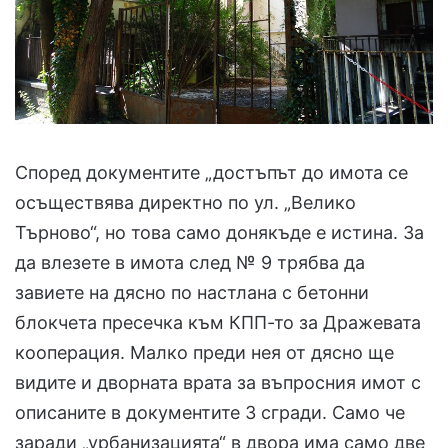
Според документите „достъпът до имота се
осъществява директно по ул. „Велико
Търново“, но това само донякъде е истина. За
да влезете в имота след № 9 трябва да
завиете на дясно по настлана с бетонни
блокчета пресечка към КПП-то за Дражевата
кооперация. Малко преди нея от дясно ще
видите и дворната врата за въпросния имот с
описаните в документите 3 сгради. Само че
заради „урбанизацията“ в двора има само две