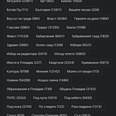
Актуално
(33811)
Арт
(955)
Бизнес
(1654)
Ботев Пд
(111)
България
(13911)
Вашите писма
(206)
Вкусът на града
(994)
Власт
(4084)
Героите на деня
(1964)
Гласове
(5983)
Градът
(31292)
Евала
(1068)
Живот
(11039)
Забавление
(8401)
Забравеният град
(1825)
Здраве
(3890)
Зелен град
(1358)
Избори
(5021)
Избор на редактора
(2415)
Изпод тепето
(4900)
Имоти в Пловдив
(237)
Квартали
(2304)
Криминале
(5973)
Култура
(9789)
Мнения
(12142)
Моите отговори
(115)
Новини
(54289)
Нощна смяна
(1484)
Образование в Пловдив
(736)
Община Пловдив
(2143)
ПУЛС
(2542)
Под лупа
(1613)
Под небето
(6493)
Под ножа
(2745)
По следите
(123)
Разследване
(1313)
Спорт
(829)
Спортен Пловдив
(820)
Съд
(2912)