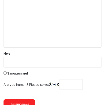
К
о
м
е
н
т
а
р
Име
:
*
Запомни ме!
Are you human? Please solve: