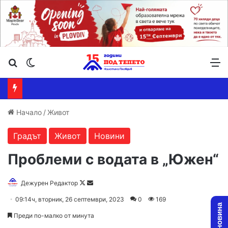
Търсене ...
Switch skin
М
Начало
/
Живот
Градът
Живот
Новини
Проблеми с водата в „Южен“
Follow
Send
Дежурен Редактор
on
an
09:14ч, вторник, 26 септември, 2023
0
169
X
email
Преди по-малко от минута